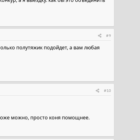
конкур, а я выездку. как бы это объединить
#9
 только полутяжик подойдет, а вам любая
#10
ь тоже можно, просто коня помощнее.