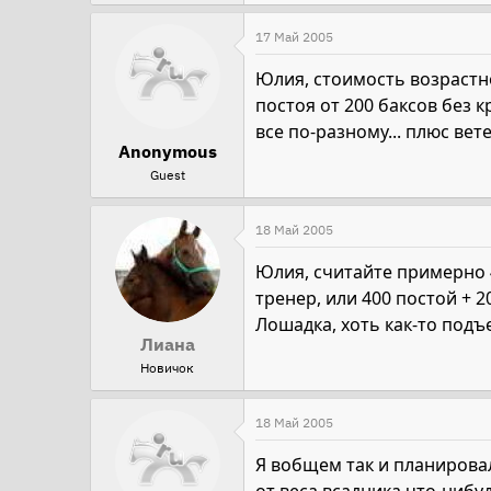
17 Май 2005
Юлия, стоимость возрастн
постоя от 200 баксов без к
все по-разному... плюс вете
Anonymous
Guest
18 Май 2005
Юлия, считайте примерно 
тренер, или 400 постой + 
Лошадка, хоть как-то подъ
Лиана
Новичок
18 Май 2005
Я вобщем так и планировал