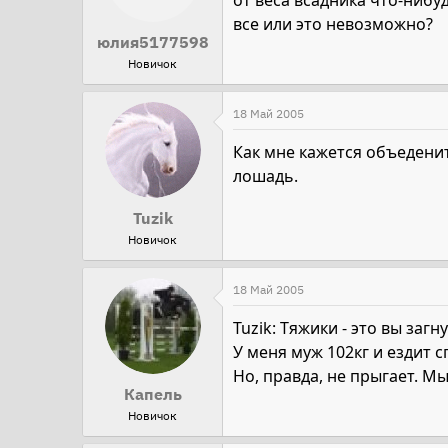
от веса всадника что-нибуд
все или это невозможно?
юлия5177598
Новичок
18 Май 2005
Как мне кажется объеденит
лошадь.
Tuzik
Новичок
18 Май 2005
Tuzik: Тяжики - это вы заг
У меня муж 102кг и ездит с
Но, правда, не прыгает. М
Капель
Новичок