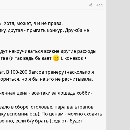
#11
 Хотя, может, я и не права.
у, другая - прыгать конкур. Дружба не
удут накручиваться всякие другие расходы
ства (и так ведь бывает
), коневоз +
т. В 100-200 баксов тренеру (насколько я
ориться, но я бы на это не расчитывала.
енная цена - все-таки за лошадь хобби-
дло в сборе, оголовье, пара вальтрапов,
идку вспомнилось). По ценам - можно сходить
но, если б/у брать (седло) - будет