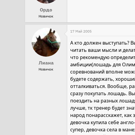
Ордо
Новичок
17 Май 2005
А кто должен выступать? В
читать ваши мысли и делат
что рекомендую определить
Лиана
амбиции(лошадь для Олимп
Новичок
соревнований вполне можн
будете содержать, хороший
отталкиваться. Вообще, ра
сразу покупать лошадь. 
поездить на разных лошадя
лучше, тк тренер будет зн
народ понарасскажет, как
девочка купила себе англо-
супер, девочка села в мане