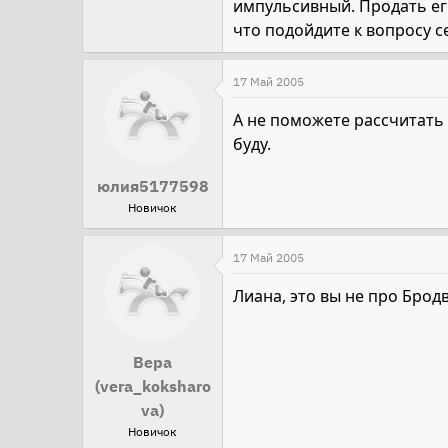
импульсивный. Продать его 
что подойдите к вопросу с
17 Май 2005
А не поможете рассчитать
буду.
юлия5177598
Новичок
17 Май 2005
Лиана, это вы не про Брод
Вера
(vera_koksharo
va)
Новичок