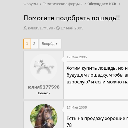
Форумы
Тематические форумы
Обсуждаем КСК
Помогите подобрать лошадь!!
А
Д
юлия5177598
17 Май 2005
в
а
т
т
1
2
Вперёд
о
а
р
н
17 Май 2005
т
а
Хотим купить лошадь, но 
е
ч
будущем лошадку, чтобы вы
м
а
взрослую? и если можно 
ы
л
юлия5177598
а
Новичок
17 Май 2005
Есть на продажу хорошие п
78