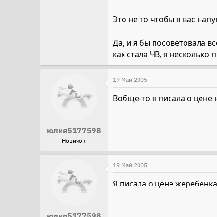
Это не то чтобы я вас напу
Да, и я бы посоветовала в
как стала ЧВ, я несколько 
19 Май 2005
Вобще-то я писала о цене н
юлия5177598
Новичок
19 Май 2005
Я писала о цене жеребенка,
юлия5177598