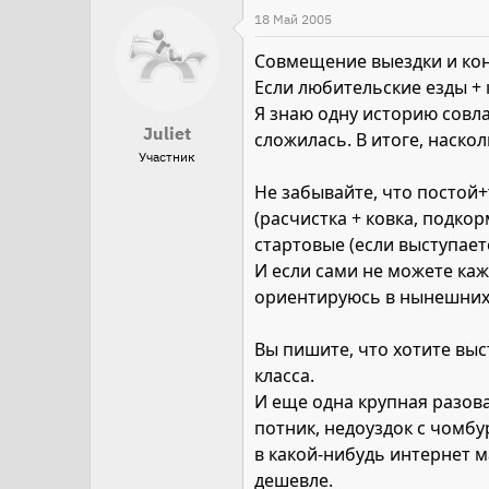
18 Май 2005
Совмещение выездки и конк
Если любительские езды + к
Я знаю одну историю совла
Juliet
сложилась. В итоге, наскол
Участник
Не забывайте, что постой+
(расчистка + ковка, подкор
стартовые (если выступаете
И если сами не можете каж
ориентируюсь в нынешних ц
Вы пишите, что хотите выс
класса.
И еще одна крупная разова
потник, недоуздок с чомбур
в какой-нибудь интернет м
дешевле.