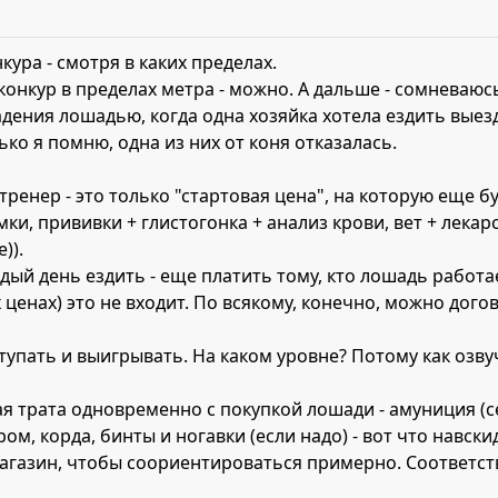
ура - смотря в каких пределах.
онкур в пределах метра - можно. А дальше - сомневаюсь.
дения лошадью, когда одна хозяйка хотела ездить выездк
ько я помню, одна из них от коня отказалась.
тренер - это только "стартовая цена", на которую еще б
мки, прививки + глистогонка + анализ крови, вет + лекар
)).
дый день ездить - еще платить тому, кто лошадь работае
енах) это не входит. По всякому, конечно, можно догов
тупать и выигрывать. На каком уровне? Потому как озвуч
я трата одновременно с покупкой лошади - амуниция (се
ом, корда, бинты и ногавки (если надо) - вот что навск
агазин, чтобы соориентироваться примерно. Соответствен