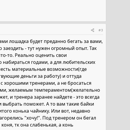
#3
ами лошадка будет преданно бегать за вами,
 заездить - тут нужен огромный опыт. Так
что-то. Реально оценить свои
о набираться годами, а для любительских
честь материальные возможности(где
вующие деньги за работу) и оттуда
я с хорошими тренерами, а не бросаться
иями, желаемым темпераментом(желательно
т, и тренера заранее найдете - это всегда
и выбрать поможет. А то вам такие байки
того конька чайнику. Или вот, недавно
загорелись "хочу!". Под тренером он бегал
 коня, тк она слабенькая, а конь