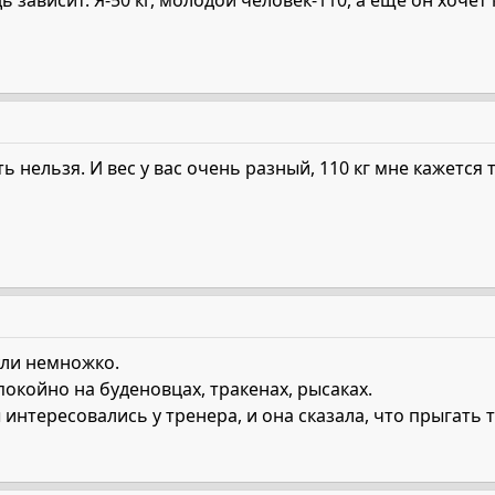
ь зависит. Я-50 кг, молодой человек-110, а еще он хочет 
ь нельзя. И вес у вас очень разный, 110 кг мне кажется
нули немножко.
покойно на буденовцах, тракенах, рысаках.
ы интересовались у тренера, и она сказала, что прыгат