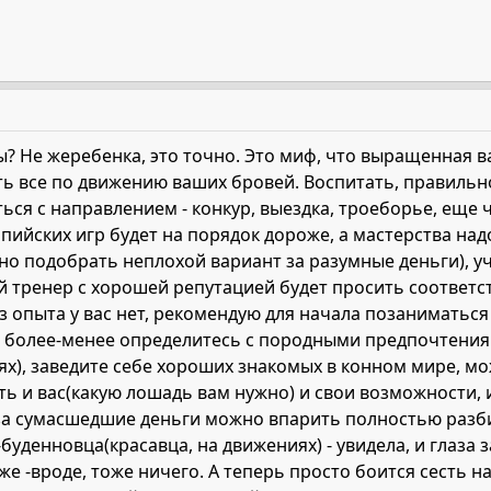
ы? Не жеребенка, это точно. Это миф, что выращенная в
ь все по движению ваших бровей. Воспитать, правильно
ся с направлением - конкур, выездка, троеборье, еще 
ийских игр будет на порядок дороже, а мастерства над
о подобрать неплохой вариант за разумные деньги), у
 тренер с хорошей репутацией будет просить соответст
з опыта у вас нет, рекомендую для начала позаниматьс
Вы более-менее определитесь с породными предпочтен
х), заведите себе хороших знакомых в конном мире, може
ать и вас(какую лошадь вам нужно) и свои возможности, 
 за сумасшедшие деньги можно впарить полностью разби
буденновца(красавца, на движениях) - увидела, и глаза 
же -вроде, тоже ничего. А теперь просто боится сесть на