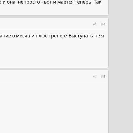
и она, непросто - вот и мается теперь. Так
#4
ние в месяц и плюс тренер? Выступать не я
#5