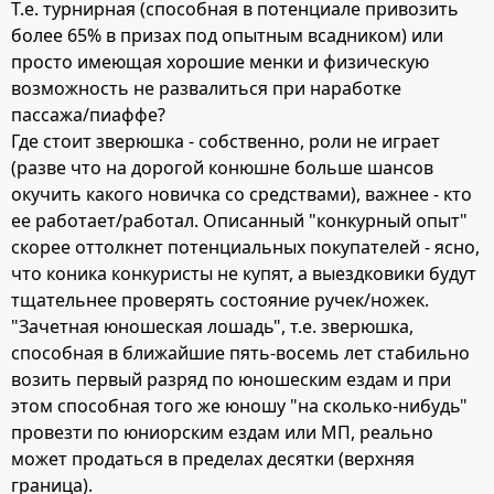
Т.е. турнирная (способная в потенциале привозить
более 65% в призах под опытным всадником) или
просто имеющая хорошие менки и физическую
возможность не развалиться при наработке
пассажа/пиаффе?
Где стоит зверюшка - собственно, роли не играет
(разве что на дорогой конюшне больше шансов
окучить какого новичка со средствами), важнее - кто
ее работает/работал. Описанный "конкурный опыт"
скорее оттолкнет потенциальных покупателей - ясно,
что коника конкуристы не купят, а выездковики будут
тщательнее проверять состояние ручек/ножек.
"Зачетная юношеская лошадь", т.е. зверюшка,
способная в ближайшие пять-восемь лет стабильно
возить первый разряд по юношеским ездам и при
этом способная того же юношу "на сколько-нибудь"
провезти по юниорским ездам или МП, реально
может продаться в пределах десятки (верхняя
граница).