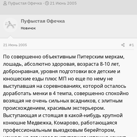
А
Д
Пуфыстая Офечка
21 Июнь 2005
в
а
т
т
Пуфыстая Офечка
о
а
Новичок
р
н
т
а
21 Июнь 2005
#1
е
ч
м
а
По совершенно объективным Питерским меркам,
ы
л
лошадь, абсолютно здоровая, возраста 8-10 лет,
а
добронравная, уровня подготовки все детские и
юношеские езды плюс МП но еще по нему не
выступавшая на соревнованиях, которой осталось
доработать менки в 4 темпа, совершенно спокойно
возящая не очень сильных всадников, с элитным
происхождением, красивым экстерьером.
Выступающая и стоящая в какой-нибудь крупной
конюшне Медвежка, Комарово, работающаяся
профессиональным выездковым берейтором,