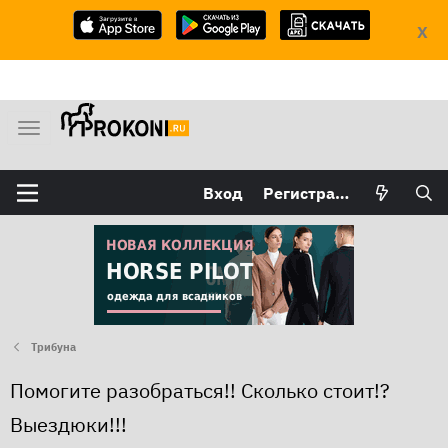
X
М
е
н
Вход
Регистрация
ю
Трибуна
Помогите разобраться!! Сколько стоит!?
Выездюки!!!