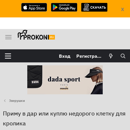
X
М
е
н
Вход
Регистрация
ю
Зверушки
Приму в дар или куплю недорого клетку для
кролика