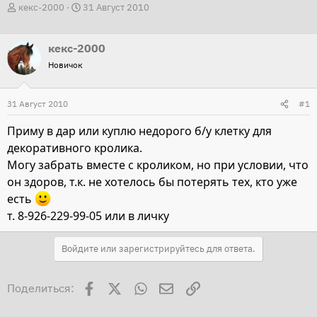
А
Д
кекс-2000
31 Август 2010
в
а
т
т
кекс-2000
о
а
Новичок
р
н
т
а
31 Август 2010
#1
е
ч
м
а
Приму в дар или куплю недорого б/у клетку для
ы
л
декоративного кролика.
а
Могу забрать вместе с кроликом, но при условии, что
он здоров, т.к. не хотелось бы потерять тех, кто уже
есть
т. 8-926-229-99-05 или в личку
Войдите или зарегистрируйтесь для ответа.
Facebook
X
WhatsApp
Электронная почта
Ссылка
Поделиться: