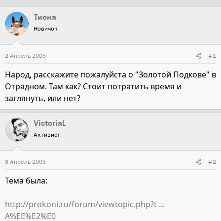
т
т
Тиона
о
а
Новичок
р
н
т
а
2 Апрель 2005
#1
е
ч
м
а
Народ, расскажите пожалуйста о "Золотой Подкове" в
ы
л
Отрадном. Там как? Стоит потратить время и
а
заглянуть, или нет?
VictoriaL
Активист
8 Апрель 2005
#2
Тема была:
http://prokoni.ru/forum/viewtopic.php?t ...
A%EE%E2%E0