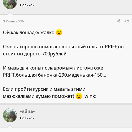
Новичок
3 Июнь 2006
#2
Ой,как лошадку жалко
Очень хорошо помогает копытный гель от PRIFF,но
стоит он дорого-700рублей.
И мазь для копыт с лавромым листом,тоже
PRIFF,большая баночка-290,маденькая-150...
Если пройти курсик и мазать этими
мазюкалками,думаю поможет)
:wink:
-alina-
Новичок