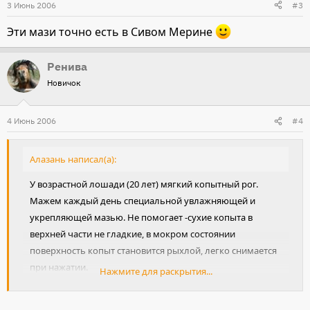
3 Июнь 2006
#3
Эти мази точно есть в Сивом Мерине
Ренива
Новичок
4 Июнь 2006
#4
Алазань написал(а):
У возрастной лошади (20 лет) мягкий копытный рог.
Мажем каждый день специальной увлажняющей и
укрепляющей мазью. Не помогает -сухие копыта в
верхней части не гладкие, в мокром состоянии
поверхность копыт становится рыхлой, легко снимается
при нажатии.
Нажмите для раскрытия...
При этом лошадь не подкована, работаем на мягком
грунте.