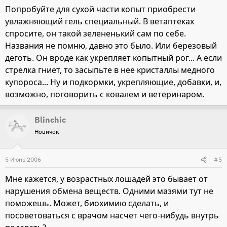
Было ли у кого-то нечто похожее? Нужно ли счищать
Попробуйте для сухой части копыт приобрести
мягкий слой, или лучше его не трогать? Что возможно
увлажняющий гель специальный. В ветаптеках
предпринять для укрепления рога?
спросите, он такой зелененький сам по себе.
Названия не помню, давно это было. Или березовый
деготь. Он вроде как укрепляет копытный рог... А если
стрелка гниет, то засыпьте в нее кристаллы медного
купороса... Ну и подкормки, укрепляющие, добавки, и,
возможно, поговорить с ковалем и ветеринаром.
Blinchic
Новичок
5 Июнь 2006
#5
Мне кажется, у возрастных лошадей это бывает от
нарушения обмена веществ. Одними мазями тут не
поможешь. Может, биохимию сделать, и
посоветоваться с врачом насчет чего-нибудь внутрь