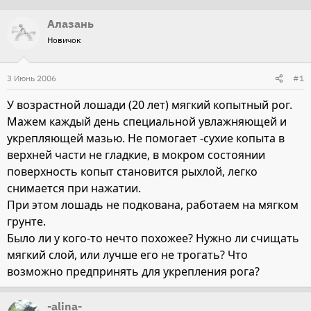
т
т
Алазань
о
а
Новичок
р
н
т
а
3 Июнь 2006
#1
е
ч
м
а
У возрастной лошади (20 лет) мягкий копытный рог.
ы
л
Мажем каждый день специальной увлажняющей и
а
укрепляющей мазью. Не помогает -сухие копыта в
верхней части не гладкие, в мокром состоянии
поверхность копыт становится рыхлой, легко
снимается при нажатии.
При этом лошадь не подкована, работаем на мягком
грунте.
Было ли у кого-то нечто похожее? Нужно ли счищать
мягкий слой, или лучше его не трогать? Что
возможно предпринять для укрепления рога?
-alina-