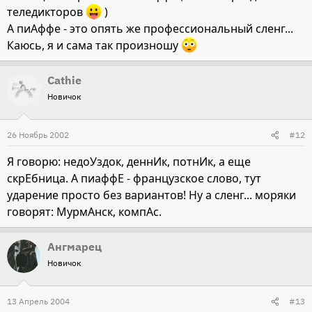
теледикторов
)
А пиАффе - это опять же профессиональный сленг...
Каюсь, я и сама так произношу
Cathie
Новичок
26 Ноябрь 2002
#12
Я говорю: недоУздок, деннИк, потнИк, а еще
скрЕбница. А пиаффЕ - французское слово, тут
ударение просто без вариантов! Ну а сленг... моряки
говорят: МурмАнск, компАс.
Ангмарец
Новичок
13 Апрель 2004
#13