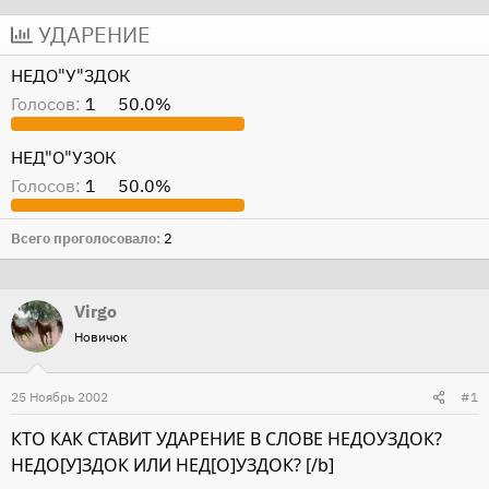
т
т
УДАРЕНИЕ
о
а
НЕДО"У"ЗДОК
р
н
Голосов:
1
50.0%
т
а
е
ч
НЕД"О"УЗОК
м
а
ы
л
Голосов:
1
50.0%
а
Всего проголосовало
2
Virgo
Новичок
25 Ноябрь 2002
#1
КТО КАК СТАВИТ УДАРЕНИЕ В СЛОВЕ НЕДОУЗДОК?
НЕДО[У]ЗДОК ИЛИ НЕД[О]УЗДОК? [/b]