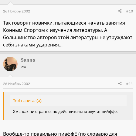
26 Ноябрь 2002
#10
Так говорят новички, пытающиеся н
а
чать занятия
Конным Спортом с изучения литературы. А
большинство авторов этой литературы не утруждают
себя знаками ударения...
Sanna
Pro
26 Ноябрь 2002
#11
Trof написал(а):
Хм... как ни странно, но действительно звучит пиАффе.
Вообще-то правильно пиаффЕ (по словарю для