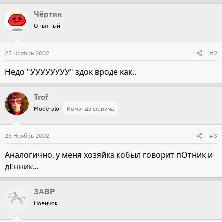
Чёртик
Опытный
25 Ноябрь 2002
#2
Недо "УУУУУУУУ" здок вроде как..
Trof
Moderator
Команда форума
25 Ноябрь 2002
#3
Аналогично, у меня хозяйка кобыл говорит пОтник и
дЕнник...
3ABP
Новичок