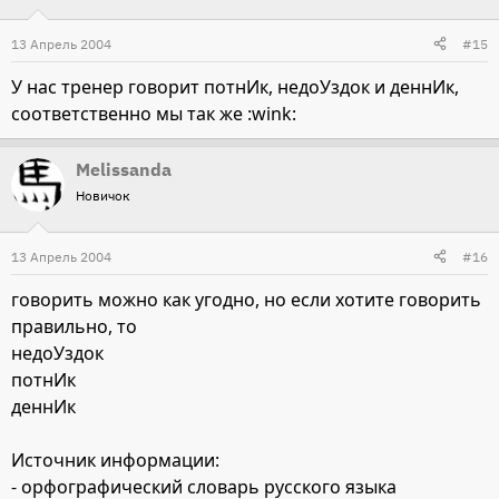
13 Апрель 2004
#15
У нас тренер говорит потнИк, недоУздок и деннИк,
соответственно мы так же :wink:
Melissanda
Новичок
13 Апрель 2004
#16
говорить можно как угодно, но если хотите говорить
правильно, то
недоУздок
потнИк
деннИк
Источник информации:
- орфографический словарь русского языка