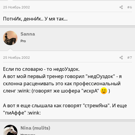
25 Ноябрь 2002
#6
ПотнИк, деннИк.. У мя так...
Sanna
Pro
25 Ноябрь 2002
#7
Если по словарю - то недоУздок.
А вот мой первый тренер говорил "недОуздок" - я
склонна расценивать это как профессиональный
сленг :wink: (говорят же шофера "искрА"
)
А вот я еще слышала как говорят "стремЯна". И еще
"пиАффе" :wink:
Nina (mulits)
Новичок