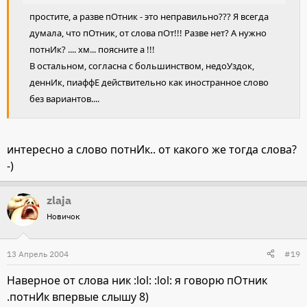
простите, а разве пОтник - это неправильно??? Я всегда
думала, что пОтник, от слова пОт!!! Разве нет? А нужно
потнИк? .... хм... поясните а !!!
В остальном, согласна с большинством, недоУздок,
деннИк, пиаффЕ действительно как иностранное слово
без вариантов....
интересно а слово потнИк.. от какого же тогда слова?
-)
zlaja
Новичок
13 Апрель 2004
#19
Наверное от слова ник :lol: :lol: я говорю пОтник
.потнИк впервые слышу 8)