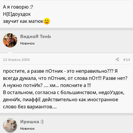
А я говорю :?
Н[E]доуздок
звучит как матюк
ВиднаЯ ТенЬ
Новичок
13 Апрель 2004
#14
простите, а разве пОтник - это неправильно??? Я
всегда думала, что пОтник, от слова пОт!!! Разве нет?
А нужно потнИк? .... хм... поясните а !!!
В остальном, согласна с большинством, недоУздок,
деннИк, пиаффЕ действительно как иностранное
слово без вариантов....
Иришка :)
Новичок