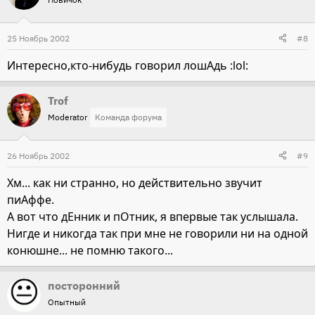
25 Ноябрь 2002
#8
Интересно,кто-нибудь говорил лошАдь :lol:
Trof
Moderator
Команда форума
26 Ноябрь 2002
#9
Хм... как ни странно, но действительно звучит
пиАффе.
А вот что дЕнник и пОтник, я впервые так услышала.
Нигде и никогда так при мне не говорили ни на одной
конюшне... не помню такого...
посторонний
Опытный