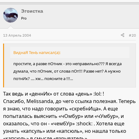
Эгоистка
Pro
13 Апрель 2004
#20
ВиднаЯ ТенЬ написал(а):
простите, а разве пОтник - это неправильно??? Я всегда
думала, что пОтник, от слова пОт!!! Разве нет? А нужно
потнИк? .... хм... поясните а !!!...
Так ведь и «деннИк» от слова «день» :lol: !
Спасибо, Melissanda, до чего ссылка полезная. Теперь
я знаю, что надо говорить «скребнИца». А еще
попыталась выяснить «чОмбур» или «чУмбур», и
оказалось, что он - «чембУр» :shock: . Хотела еще
узнать «капсуль» или «капсюль», но нашла только
«капсюль» в смысле «взрыватель».