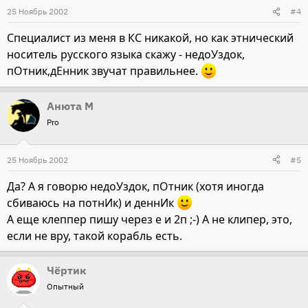
25 Ноябрь 2002
#4
Специалист из меня в КС никакой, но как этнический
носитель русского языка скажу - недоУздок,
пОтник,дЕнник звучат правильнее.
Анюта М
Pro
25 Ноябрь 2002
#5
Да? А я говорю недоУздок, пОтник (хотя иногда
сбиваюсь на потнИк) и деннИк
А еще клеппер пишу через е и 2п ;-) А не клипер, это,
если не вру, такой корабль есть.
Чёртик
Опытный