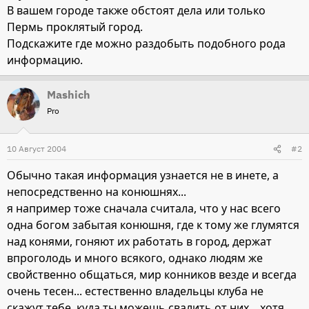
В вашем городе также обстоят дела или только
Пермь проклятый город.
Подскажите где можно раздобыть подобного рода
информацию.
Mashich
Pro
10 Август 2004
#2
Обычно такая информация узнается не в инете, а
непосредственно на конюшнях...
я например тоже сначала считала, что у нас всего
одна богом забытая конюшня, где к тому же глумятся
над конями, гоняют их работать в город, держат
впроголодь и много всякого, однако людям же
свойственно общаться, мир конников везде и всегда
очень тесен... естественно владельцы клуба не
скажут тебе, куда ты можешь свалить от них... хотя