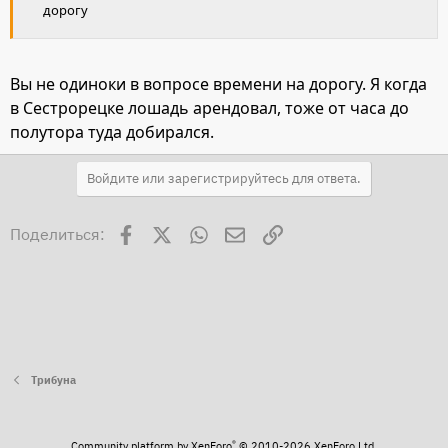
дорогу
Вы не одиноки в вопросе времени на дорогу. Я когда
в Сестрорецке лошадь арендовал, тоже от часа до
полутора туда добирался.
Войдите или зарегистрируйтесь для ответа.
Facebook
X
WhatsApp
Электронная почта
Ссылка
Поделиться:
Трибуна
®
Community platform by XenForo
© 2010-2026 XenForo Ltd.