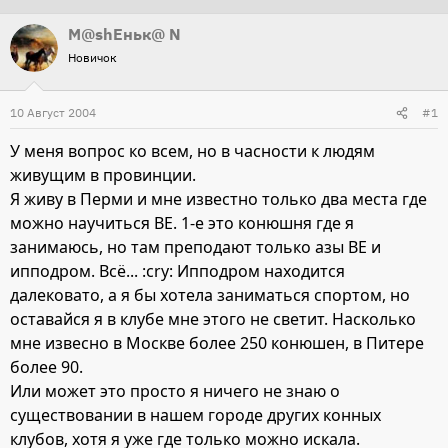
т
т
М@shEньк@ N
о
а
Новичок
р
н
т
а
10 Август 2004
#1
е
ч
м
а
У меня вопрос ко всем, но в часности к людям
ы
л
живущим в провинции.
а
Я живу в Перми и мне известно только два места где
можно научиться ВЕ. 1-е это конюшня где я
занимаюсь, но там преподают только азы ВЕ и
ипподром. Всё... :cry: Ипподром находится
далековато, а я бы хотела заниматься спортом, но
оставайся я в клубе мне этого не светит. Насколько
мне извесно в Москве более 250 конюшен, в Питере
более 90.
Или может это просто я ничего не знаю о
существовании в нашем городе других конных
клубов, хотя я уже где только можно искала.