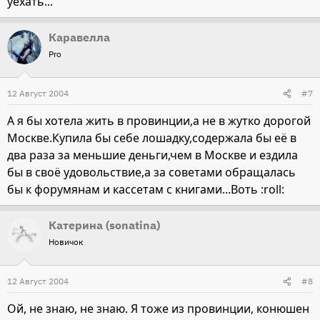
уехать...
Каравелла
Pro
12 Август 2004
#7
А я бы хотела жить в провинции,а не в жутко дорогой
Москве.Купила бы себе лошадку,содержала бы её в
два раза за меньшие деньги,чем в Москве и ездила
бы в своё удовольствие,а за советами обращалась
бы к форумянам и кассетам с книгами...Воть :roll:
Катерина (sonatina)
Новичок
12 Август 2004
#8
Ой, не знаю, не знаю. Я тоже из провинции, конюшен