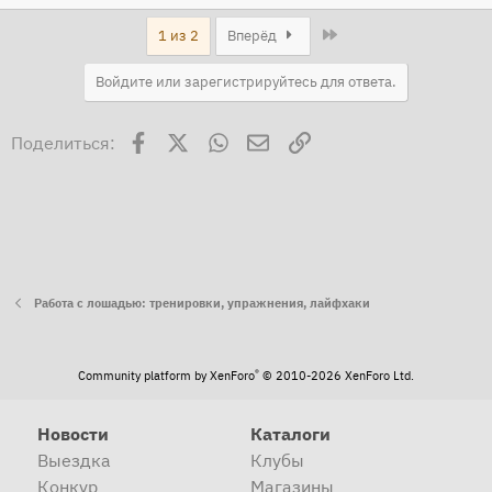
Last
1 из 2
Вперёд
Войдите или зарегистрируйтесь для ответа.
Facebook
X
WhatsApp
Электронная почта
Ссылка
Поделиться:
Работа с лошадью: тренировки, упражнения, лайфхаки
®
Community platform by XenForo
© 2010-2026 XenForo Ltd.
Новости
Каталоги
Выездка
Клубы
Конкур
Магазины