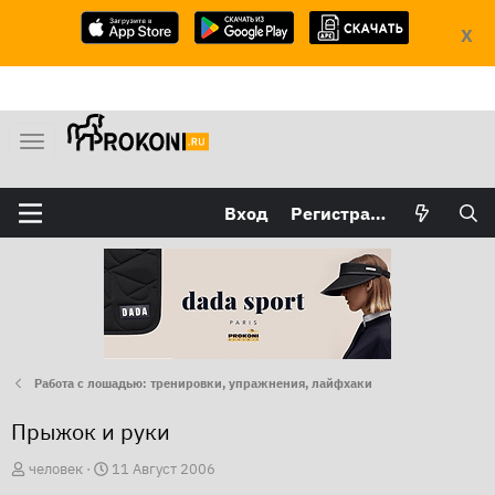
X
М
е
н
Вход
Регистрация
ю
Работа с лошадью: тренировки, упражнения, лайфхаки
Прыжок и руки
А
Д
человек
11 Август 2006
в
а