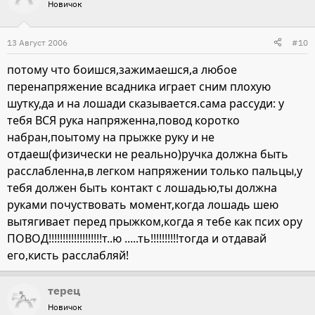
Новичок
13 Август 2006
#10
потому что боишся,зажимаешся,а любое
перенапряжение всадника играет сним плохую
шутку,да и на лошади сказывается.сама рассуди: у
тебя ВСЯ рука напряженна,повод коротко
набран,поытому на прыжке руку и не
отдаеш(физически не реально)ручка должна быть
расслабленна,в легком напряжении только пальцы,у
тебя должен быть контакт с лошадью,ты должна
руками почуствовать момент,когда лошадь шею
вытягивает перед прыжком,когда я тебе как псих ору
ПОВОД!!!!!!!!!!!!!!!!!!!т..ю .....ть!!!!!!!!!!тогда и отдавай
его,кисть расслабляй!
терец
Новичок