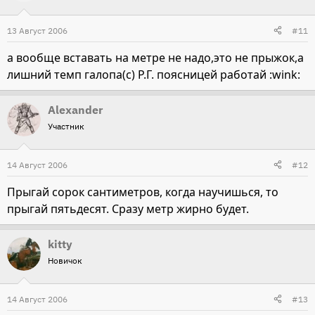
13 Август 2006
#11
а вообще вставать на метре не надо,это не прыжок,а
лишний темп галопа(с) Р.Г. поясницей работай :wink:
Alexander
Участник
14 Август 2006
#12
Прыгай сорок сантиметров, когда научишься, то
прыгай пятьдесят. Сразу метр жирно будет.
kitty
Новичок
14 Август 2006
#13