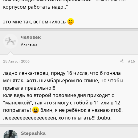
корпусом работать надо.."
это мне так, вспомнилось
человек
Активист
15 Август 2006
#16
ладно ленка-терец, приду 16 числа, что б гоняла
менятак...хоть шимбарьером по спине, но чтобы
прыгала правильно!!!
юля ведь во второй половине дня приходит с
"манежкой", так что я могу с тобой в 11 или в 12
попрыгать!
блин, я не ребёнок а незнаю кто!!!
лееееееееееееееееен, хотю плыгать!!! :bubu:
Stepashka