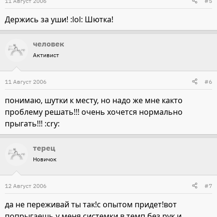
11 Август 2006
#5
Держись за уши! :lol: Шютка!
человек
Активист
11 Август 2006
#6
понимаю, шутки к месту, но надо же мне както
проблему решать!!! очень хочется нормально
прыгать!!! :cry:
терец
Новичок
12 Август 2006
#7
да не переживай ты так!с опытом придет!вот
попрыгаешь у меня системки в темп без рук и