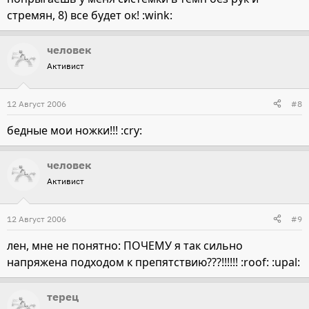
стремян, 8) все будет ок! :wink:
человек
Активист
12 Август 2006
#8
бедные мои ножки!!! :cry:
человек
Активист
12 Август 2006
#9
лен, мне не понятно: ПОЧЕМУ я так сильно
напряжена подходом к препятствию???!!!!!! :roof: :upal:
терец