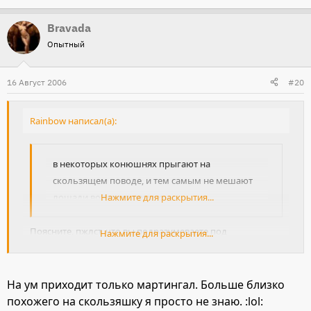
Bravada
Опытный
16 Август 2006
#20
Rainbow написал(а):
в некоторых конюшнях прыгают на
скользящем поводе, и тем самым не мешают
лошади во время прыжка
Нажмите для раскрытия...
Поясните, пжлст, что вы подразумеваете под
Нажмите для раскрытия...
"скользящим поводом". Уж точно не подобие шпрунта.
На ум приходит только мартингал. Больше близко
похожего на скользяшку я просто не знаю. :lol: