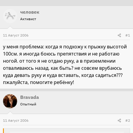
т
т
человек
о
а
Активист
р
н
т
а
11 Август 2006
е
ч
#1
м
а
у меня проблема: когда я подхожу к прыжку высотой
ы
л
100см. я иногда боюсь препятствия и не работаю
а
ногой. от того я не отдаю руку, а в приземлении
отваливаюсь назад. как быть? не совсем врубаюсь
куда девать руку и куда вставать, когда садиться???
пжалуйста, помогите ребёнку!
Bravada
Опытный
11 Август 2006
#2