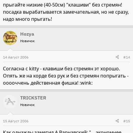
прыгайте низкие (40-50см) "клашиви" без стремян!
посадка вырабатывается замечательная, но не сразу,
надо много прыгать!
Hozya
Новичок
14 Август 2006
#14
Согласна с kitty - клавиши без стремян эт хорошо.
Опять же на корде без рук и без стремян попрыгать -
ооооччень действенная фишка! :wink:
TRICKSTER
Новичок
15 Август 2006
#15
Как однажды заметил А.Варнавский: " ...экономнее