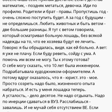
математик, - поздняк метаться, девочка. Иди по
профилю. Родители и брат - правы. Пропустишь год -
очень сложно поступить будет. А за год с будущим -
не определишься. Любить животных и быть ветом -
две большие разницы. Я тут с ветом говорила,
который осматривал больную лошадь, без всякой
надежды на то, что ее хозяева будут ее лечить.
Говорю: я бы обрыдалась, видя. как ей больно. А вет:
я уже не плачу. Если буду реветь, сойду с ума. А
помочь им всем не могу. Ты к этому готова?
О себе могу сказать, что 10 лет была инженером.
Подрабатывала худоджником-оформителем. А
потому вдруг оказалось, что я - юрист. это - мое.
Просто созреть надо было, жизненного опыта
набраться. И есть у меня лошадка теперь.
А усталость, - дело десятое. Не надо отдыхать. Надо
по инерции сдаваться в ВУЗ. Расслабишься -
завалишь. И не мучай себя отсутствием ВЕ. Если