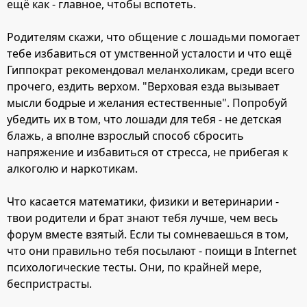
ещё как - главное, чтобы вспотеть.
знаю, что мне надо. Куда мне пойти учиться? Где найти
подходящую конюшню? Где найти время и деньги? Где
Родителям скажи, что общение с лошадьми помогает
найти понимание семьи?
тебе избавиться от умственной усталости и что ещё
Они мне жизнь ломают, или я сама себе ее ломаю.
Гиппократ рекомендовал меланхоликам, среди всего
Вокруг меня одни проблемы, я готова все бросить.
прочего, ездить верхом. "Верховая езда вызывает
Простите, что вываливаю все на вас, просто мне очень
мысли бодрые и желания естественные". Попробуй
тяжело сейчас. Может, кто был в такой ситуации. Как мне
убедить их в том, что лошади для тебя - не детская
справиться? Здесь много людей, которые уже
блажь, а вполне взрослый способ сбросить
состоялись в этой жизни. Но я чувствую, что не вынесу,
напряжение и избавиться от стресса, не прибегая к
не смогу. Я не могу найти себя...
алкоголю и наркотикам.
Я понимаю, что это психологические проблемы, но я
Что касается математики, физики и ветеринарии -
всегда была веселой, активной, куча друзей. А без ВЕ я
твои родители и брат знают тебя лучше, чем весь
погибаю, учиться не хочется, гулять не хочеться... Что со
форум вместе взятый. Если ты сомневаешься в том,
мной твориться? Как решить свои проблемы?
что они правильно тебя посылают - поищи в Internet
психологические тесты. Они, по крайней мере,
беспристрасты.