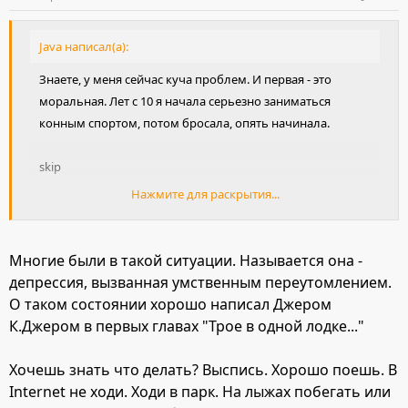
Java написал(а):
Знаете, у меня сейчас куча проблем. И первая - это
моральная. Лет с 10 я начала серьезно заниматься
конным спортом, потом бросала, опять начинала.
skip
Нажмите для раскрытия...
Сейчас у меня выпускной класс, я четыри дня в неделю
занимаюсь с репетиторами. Математика, физика, физика,
математика... Все смешалось в голове. Про ВЕ мне
Многие были в такой ситуации. Называется она -
сказали забыть, денег нет совсем. Я могла бы ездить на
депрессия, вызванная умственным переутомлением.
старой конюшне, но в этом году я ушла оттуда,
О таком состоянии хорошо написал Джером
отношения не сложились.
К.Джером в первых главах "Трое в одной лодке..."
skip
Хочешь знать что делать? Выспись. Хорошо поешь. В
Internet не ходи. Ходи в парк. На лыжах побегать или
Я думаю, что мне не нужна математика и физика, но я не