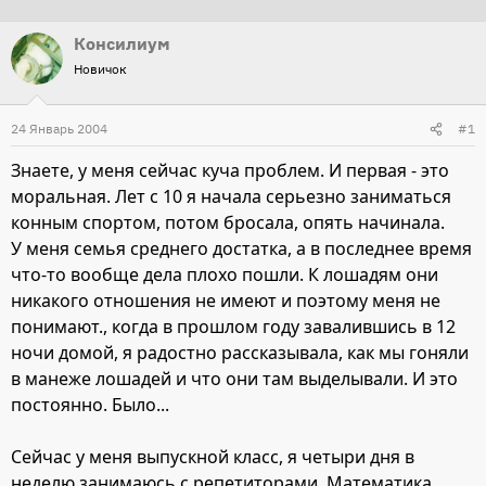
т
т
Консилиум
о
а
Новичок
р
н
т
а
24 Январь 2004
е
ч
#1
м
а
Знаете, у меня сейчас куча проблем. И первая - это
ы
л
моральная. Лет с 10 я начала серьезно заниматься
а
конным спортом, потом бросала, опять начинала.
У меня семья среднего достатка, а в последнее время
что-то вообще дела плохо пошли. К лошадям они
никакого отношения не имеют и поэтому меня не
понимают., когда в прошлом году завалившись в 12
ночи домой, я радостно рассказывала, как мы гоняли
в манеже лошадей и что они там выделывали. И это
постоянно. Было...
Сейчас у меня выпускной класс, я четыри дня в
неделю занимаюсь с репетиторами. Математика,