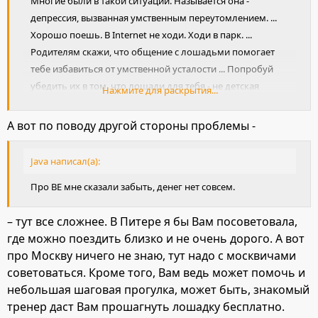
Многие были в такой ситуации. Называется она -
депрессия, вызванная умственным переутомлением. ...
Хорошо поешь. В Internet не ходи. Ходи в парк. ...
Родителям скажи, что общение с лошадьми помогает
тебе избавиться от умственной усталости ... Попробуй
убедить их в том, что лошади для тебя - не детская
Нажмите для раскрытия...
блажь, а вполне взрослый способ сбросить напряжение
и избавиться от стресса, не прибегая к алкоголю и
А вот по поводу другой стороны проблемы -
наркотикам.
Java написал(а):
Про ВЕ мне сказали забыть, денег нет совсем.
– тут все сложнее. В Питере я бы Вам посоветовала,
где можно поездить близко и не очень дорого. А вот
про Москву ничего не знаю, тут надо с москвичами
советоваться. Кроме того, Вам ведь может помочь и
небольшая шаговая прогулка, может быть, знакомый
тренер даст Вам прошагнуть лошадку бесплатно.