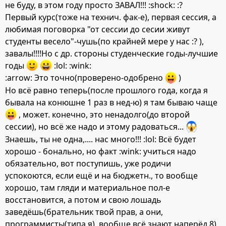
не буду, в этом году просто ЗАВАЛ!!! :shock: :?
Первый курс(тоже на технич. фак-е), первая сессия, а
любимая поговорка "от сессии до сесии живут
студенты весело"-чушь(по крайней мере у нас :? ),
завалы!!!!Но с др. стороны студенческие годы-лучшие
годы
:lol: :wink:
:arrow: Это точно(проверено-одобрено
)
Но всё равно теперь(после прошлого года, когда я
бывала на конюшне 1 раз в нед-ю) я там бываю чаще
, может. конечно, это ненадолго(до второй
сессии), но всё же надо и этому радоваться...
Знаешь, ты не одна,.... нас много!!! :lol: Всё будет
хорошо - бонально, но факт :wink: учиться надо
обязательно, вот поступишь, уже родичи
успокоются, если ещё и на бюджетн., то вообще
хорошо, там гляди и материальное пол-е
восстановится, а потом и свою лошадь
заведёшь(брательник твой прав, а они,
программисты(типа я), вообще всё знают наперёд 8)