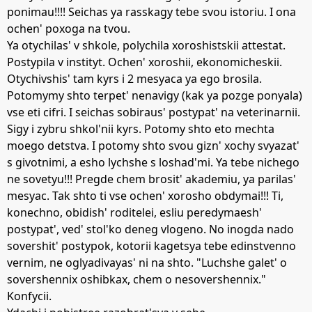
ponimau!!!! Seichas ya rasskagy tebe svou istoriu. I ona
ochen' poxoga na tvou.
Ya otychilas' v shkole, polychila xoroshistskii attestat.
Postypila v instityt. Ochen' xoroshii, ekonomicheskii.
Otychivshis' tam kyrs i 2 mesyaca ya ego brosila.
Potomymy shto terpet' nenavigy (kak ya pozge ponyala)
vse eti cifri. I seichas sobiraus' postypat' na veterinarnii.
Sigy i zybru shkol'nii kyrs. Potomy shto eto mechta
moego detstva. I potomy shto svou gizn' xochy svyazat'
s givotnimi, a esho lychshe s loshad'mi. Ya tebe nichego
ne sovetyu!!! Pregde chem brosit' akademiu, ya parilas'
mesyac. Tak shto ti vse ochen' xorosho obdymai!!! Ti,
konechno, obidish' roditelei, esliu peredymaesh'
postypat', ved' stol'ko deneg vlogeno. No inogda nado
sovershit' postypok, kotorii kagetsya tebe edinstvenno
vernim, ne oglyadivayas' ni na shto. "Luchshe galet' o
sovershennix oshibkax, chem o nesovershennix."
Konfycii.