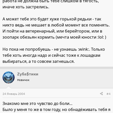
работа не должна быть тебе слишком в тягость,
иначе хоть застрелись.
А может тебе это будет хуже горькой редьки - так
никто ведь не мешает в любой момент все поменять.
И пойти на ветеренарный, или берейтором, или в
зоопарк обезьян кормить (мечта моей юности :lol: )
Но пока не попробуешь - не узнаешь :wink:. Только
тебе хоть иногда надо и сейчас тоже к лошадкам
выбираться, а то совсем загнешься.
Zуба$тики
Новичок
24 Январь 2004
#4
Знакомо мне это чувство до боли...
Было у меня то же в том году, но обнадёживать тебя я