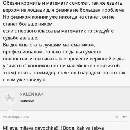
Обезян кормить и математик сможет, так же ездить
верхом на лошади для физика не большая проблема.
Но физиком конник уже никогда не станет, он не
станет больше никем.
если с первого класса вы математик то следуйте
судьбе дальше.
Вы должны стать лучшим математиком,
профессионалом. только тогда вы сумеете
полностью испытывать все прелести верховой езды.
у "чистых" конников нет ни малейшего понятия об
этом.( опять поммидор полетел ) парадокс но это так.
я вам уже завидую.
>ALENKA<
Новичок
25 Январь 2004
#7
Milaya, milaya devochka!!!!! Boge, kak ya tebya