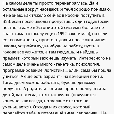
На самом деле ты просто перенапряглась. Да и
остальные вокруг наседают. Я тебя хорошо понимаю.
Я не знаю, как тяжело сейчас в России поступить в
ВУЗ, если после школы пропустишь один годик (если
честно, я даже в Эстонии этой системы больше не
знаю, сама-то школу ещё в 1992 закончила), но если
ест возможность, просто отдохни после окончания
школы, устройся куда-нибудь на работу, пусть в
голове все уляжется, а там глядишь, и найдешь
предмет, который захочешь изучать. Интересного на
самом деле очень много - генетика, психология,
программирование, логистика... Блин, сама бы пошла
учиться. А ещё есть вариант - на вечерний пойти.
Тогда днем можно работать, будешь денюжку
получать. А родители - они же просто волнуются за
детей, как всегда, хотят как лучше (получается,
конечно, как всегда, но желане от этого не
уменьшается). Отсюда и их стресс, который
передаётся тебе. А потом ещё зима, депресняк... Не