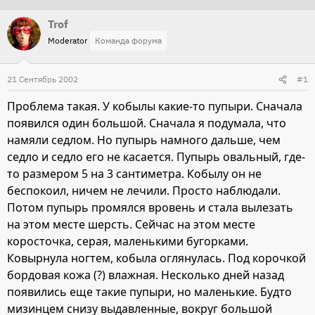
т
т
Trof
о
а
Moderator
Команда форума
р
н
т
а
21 Сентябрь 2002
#1
е
ч
м
а
Проблема такая. У кобылы какие-то пупыри. Сначала
ы
л
появился один большой. Сначала я подумала, что
а
намяли седлом. Но пупырь намного дальше, чем
седло и седло его не касается. Пупырь овальный, где-
то размером 5 на 3 сантиметра. Кобылу он не
беспокоил, ничем не лечили. Просто наблюдали.
Потом пупырь промялся вровень и стала вылезать
на этом месте шерсть. Сейчас на этом месте
коросточка, серая, маленькими бугорками.
Ковырнула ногтем, кобыла оглянулась. Под корочкой
бордовая кожа (?) влажная. Несколько дней назад
появились еще такие пупыри, но маленькие. Будто
мизинцем снизу выдавленные, вокруг большой