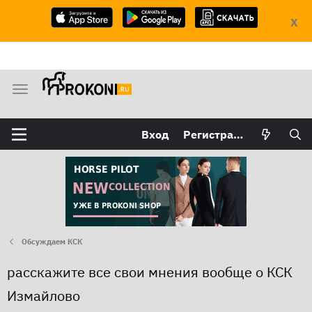
X
М
е
н
Вход
Регистрация
ю
Обсуждаем КСК
расскажите все свои мнения вообще о КСК
Измайлово