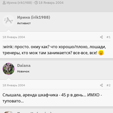
А
Д
Ирина (irik1988)
18 Январь 2004
в
а
т
т
Ирина (irik1988)
о
а
Активист
р
н
т
а
18 Январь 2004
#1
е
ч
м
а
:wink: просто. окму как? что хорошо/плохо, лошади,
ы
л
тренеры, кто мож там занимается? все-все, все!
а
Daiana
Новичок
18 Январь 2004
#2
Слышала, аренда шкафчика - 45 р в день... ИМХО -
туповато...