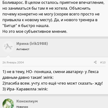
Боливарос. В целом осталось приятное впечатление,
но заниматься бы там я не хотела. Объяснить
почему конкретно не могу (скорее всего просто не
привыкла к новому месту). Да, и нового тренера в
"Битце" я быстро нашла.
Но это мое субъективное мнение.
Ирина (irik1988)
Активист
26 Январь 2004
#10
1) не в тему, НО- поняшка, смени аватарку- у Лекса
давным-давно такая! :wink:
2)пасиба всем. учту. кто ещё чгео можт сказать- жду!
3) Ира- Каравелла :wink:
Консилиум
Новичок