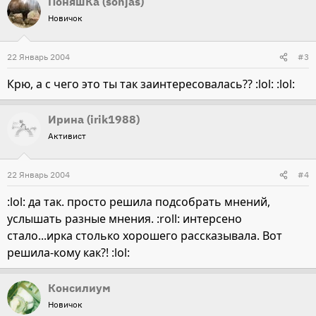
ПоняшКа (sonjas)
Новичок
22 Январь 2004
#3
Крю, а с чего это ты так заинтересовалась?? :lol: :lol:
Ирина (irik1988)
Активист
22 Январь 2004
#4
:lol: да так. просто решила подсобрать мнений,
услышать разные мнения. :roll: интерсено
стало...ирка столько хорошего рассказывала. Вот
решила-кому как?! :lol:
Консилиум
Новичок