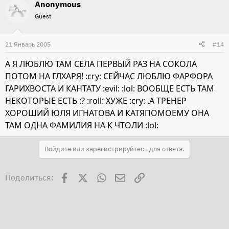
Anonymous
Guest
21 Январь 2005
#14
А Я ЛЮБЛЮ ТАМ СЕЛА ПЕРВЫЙ РАЗ НА СОКОЛА
ПОТОМ НА ГЛХАРЯ! :cry: СЕЙЧАС ЛЮБЛЮ ФАРФОРА
ГАРИХВОСТА И КАНТАТУ :evil: :lol: ВООБЩЕ ЕСТЬ ТАМ
НЕКОТОРЫЕ ЕСТЬ :? :roll: ХУЖЕ :cry: .А ТРЕНЕР
ХОРОШИЙ ЮЛЯ ИГНАТОВА И КАТЯПОМОЕМУ ОНА
ТАМ ОДНА ФАМИЛИЯ НА К ЧТОЛИ :lol:
Войдите или зарегистрируйтесь для ответа.
Facebook
X
WhatsApp
Электронная почта
Ссылка
Поделиться: