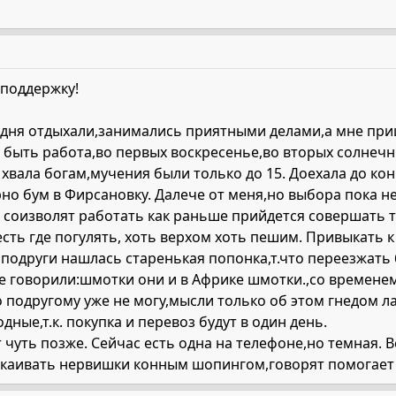
 поддержку!
дня отдыхали,занимались приятными делами,а мне приш
быть работа,во первых воскресенье,во вторых солнечны
 хвала богам,мучения были только до 15. Доехала до кон
рно бум в Фирсановку. Далече от меня,но выбора пока нет
 соизволят работать как раньше прийдется совершать т
есть где погулять, хоть верхом хоть пешим. Привыкать к
 подруги нашлась старенькая попонка,т.что переезжать 
 говорили:шмотки они и в Африке шмотки.,со временем
 подругому уже не могу,мысли только об этом гнедом лапо
ные,т.к. покупка и перевоз будут в один день.
 чуть позже. Сейчас есть одна на телефоне,но темная. 
окаивать нервишки конным шопингом,говорят помогает :