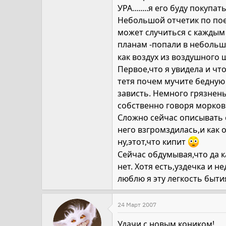
УРА........я его буду покупат
Небольшой отчетик по поез
может случиться с каждым
планам -попали в неболь
как воздух из воздушного 
Первое,что я увидела и что
тетя почем мучите бедную л
зависть. Немного грязнень
собственно говоря морковь 
Сложно сейчас описывать с
него взгромздилась,и как 
ну,этот,что кипит
Сейчас обдумывая,что да к
нет. Хотя есть,уздечка и н
люблю я эту легкость бытия 
24 Март 2007
Удачи с новым коником!