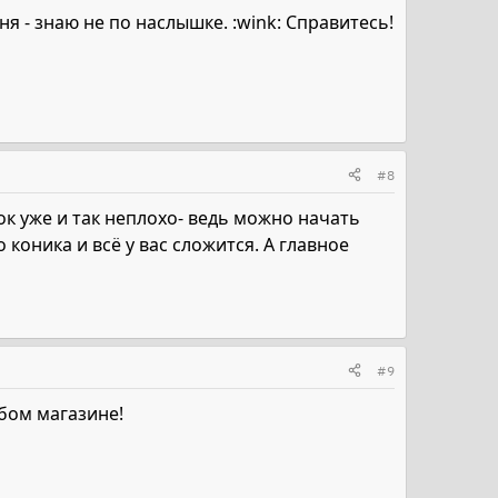
я - знаю не по наслышке. :wink: Справитесь!
#8
ок уже и так неплохо- ведь можно начать
коника и всё у вас сложится. А главное
#9
бом магазине!