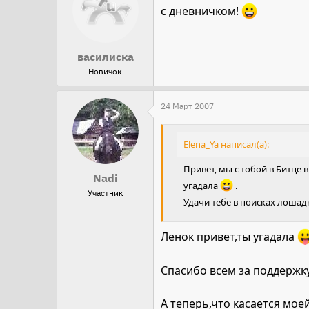
с дневничком!
василиска
Новичок
24 Март 2007
Elena_Ya написал(а):
Привет, мы с тобой в Битце 
Nadi
угадала
.
Участник
Удачи тебе в поисках лошадк
Ленок привет,ты угадала
Спасибо всем за поддержку
А теперь,что касается мое