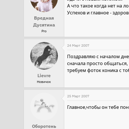
А что такое когда нет на 
Успехов и главное - здоро
Вредная
Дусятина
Pro
24 Март 2007
Поздравляю с началом днев
сначала просто общаться, 
требуем фоток коника с т
Lievre
Новичок
25 Март 2007
Главное,чтобы он тебе по
Оборотень