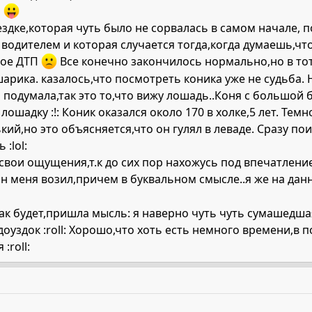
ь
дке,которая чуть было не сорвалась в самом начале, п
 водителем и которая случается тогда,когда думаешь,ч
шое ДТП
Все конечно закончилось нормально,но в тот
шарика. казалось,что посмотреть коника уже не судьба. 
 подумала,так это то,что вижу лошадь..Коня с большой бу
ошадку :!: Коник оказался около 170 в холке,5 лет. Темн
кий,но это объясняется,что он гулял в леваде. Сразу по
:lol:
вои ощущения,т.к до сих пор нахожусь под впечатлением
он меня возил,причем в буквальном смысле..я же на данн
ак будет,пришла мысль: я наверно чуть чуть сумашедшая 
едоуздок :roll: Хорошо,что хоть есть немного времени,в 
:roll: