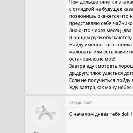
Чем дольше тянется эта к
с оглядкой на будущее,каза
позвонишь окажется что ни
представляю себя чайник
Знаю,что через месяц -два
В общем руки опускаются,н
Найду именно того коника 
маловаты или есть какие н
остановило,не мое!
Завтра еду смотреть хорош
др.другу,плюс удасться дог
Если не получиться пойду в
Жду завтра,как ману небес
23 Март 2007
С началом днева тебя :lol: !