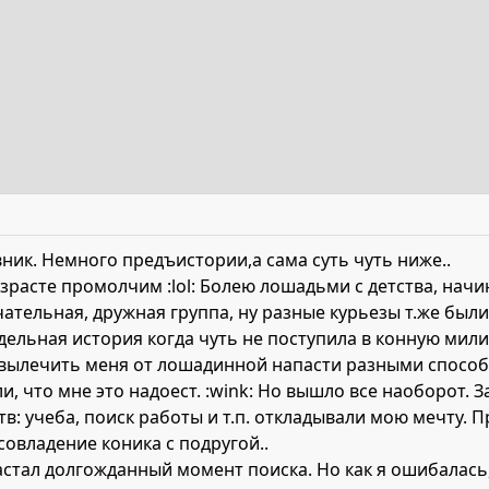
ник. Немного предъистории,а сама суть чуть ниже..
озрасте промолчим :lol: Болею лошадьми с детства, начи
чательная, дружная группа, ну разные курьезы т.же были
ельная история когда чуть не поступила в конную мили
ь вылечить меня от лошадинной напасти разными спосо
и, что мне это надоест. :wink: Но вышло все наоборот. 
тв: учеба, поиск работы и т.п. откладывали мою мечту.
совладение коника с подругой..
настал долгожданный момент поиска. Но как я ошибалась,