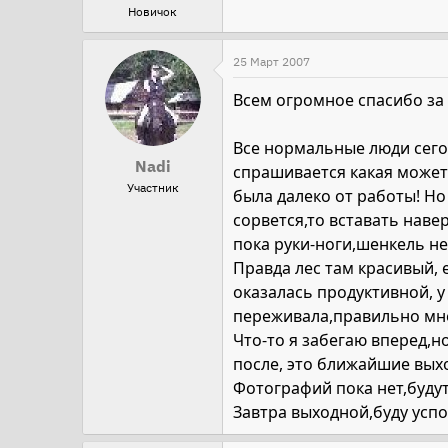
Новичок
25 Март 2007
Всем огромное спасибо за
Все нормальные люди сего
Nadi
спрашивается какая может 
Участник
была далеко от работы! Но
сорвется,то вставать наве
пока руки-ноги,шенкель не
Правда лес там красивый, 
оказалась продуктивной, у
переживала,правильно мне
Что-то я забегаю вперед,но
после, это ближайшие выход
Фотографий пока нет,будут
Завтра выходной,буду усп