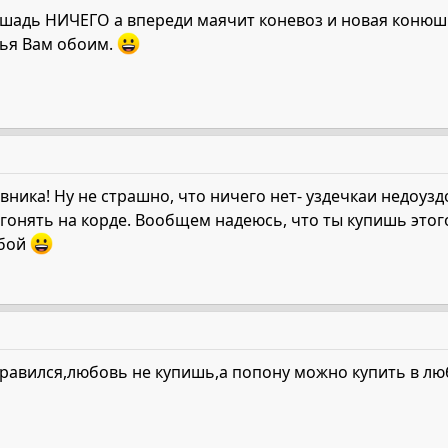
лошадь НИЧЕГО а впереди маячит коневоз и новая конюшн
вья Вам обоим.
ника! Ну не страшно, что ничего нет- уздечкаи недоузд
гонять на корде. Вообщем надеюсь, что ты купишь этого 
обой
нравился,любовь не купишь,а попону можно купить в лю