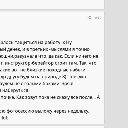
#10
лось тащиться на работу :x Ну
й денек, и в третьих -мыслями я точно
юшни,разузнала что, да как. Если ничего не
, инструктор-берейтор стоит там. Так, что
акие вот не близкие походные набеги.
 др.другу будем на природе 8) Поездка
будем не с голыми боками. Зря я
 наберуться.
чке. Как зовут пока не скажу,все после... А
Всю фотосессию выложу через недельку.
lol: