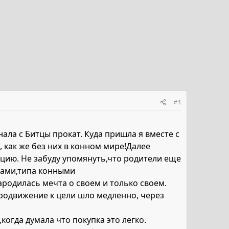
#1
нала с Битцы прокат. Куда пришла я вместе с
, как же без них в конном мире!Далее
цию. Не забуду упомянуть,что родители еще
бами,типа конными
Зародилась мечта о своем и только своем.
 Продвижение к цели шло медленно, через
когда думала что покупка это легко.