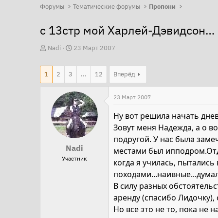
Форумы
Тематические форумы
Пропони
с 13стр мой Харлей-Дэвидсон…
А
Д
Nadi
23 Март 2007
в
а
т
т
1
2
3
...
12
Вперёд
о
а
р
н
23 Март 2007
т
а
Ну вот решила начать днев
е
ч
Зовут меня Надежда, а о в
м
а
подругой. У нас была заме
ы
л
Nadi
местами был ипподром.Отд
а
Участник
когда я училась, пыталис
походами...наивные...думал
В силу разных обстоятельс
аренду (спасибо Лидочку), 
Но все это не то, пока не 