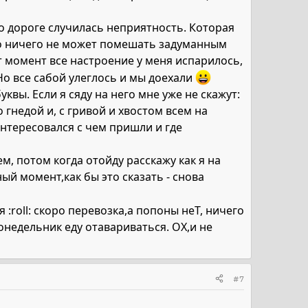
о дороге случилась неприятность. Которая
то ничего не может помешать задуманным
 момент все настроение у меня испарилось,
Но все сабой улеглось и мы доехали
квы. Если я сяду на него мне уже не скажут:
о гнедой и, с гривой и хвостом всем на
интересовался с чем пришли и где
, потом когда отойду расскажу как я на
ый момент,как бы это сказать - снова
:roll: скоро перевозка,а попоны неТ, ничего
понедельник еду отавариваться. ОХ,и не
#7