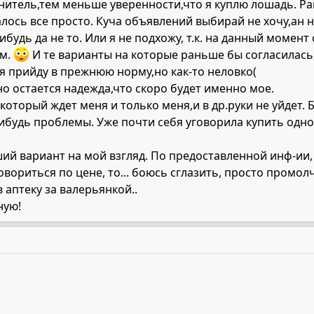
анитель,тем меньше уверенности,что я куплю лошадь. Р
лось все просто. Куча объявлений выбирай не хочу,ан нет
будь да не то. Или я не подхожу, т.к. на данный момент
ом.
И те варианты на которые раньше бы согласилась
 я прийду в прежнюю норму,но как-то неловко(
о остается надежда,что скоро будет именно мое.
который ждет меня и только меня,и в др.руки не уйдет. 
ибудь проблемы. Уже почти себя уговорила купить одно
ий вариант на мой взгляд. По предоставленной инф-ии, 
овориться по цене, то... боюсь сглазить, просто промолч
 аптеку за валерьянкой..
ную!