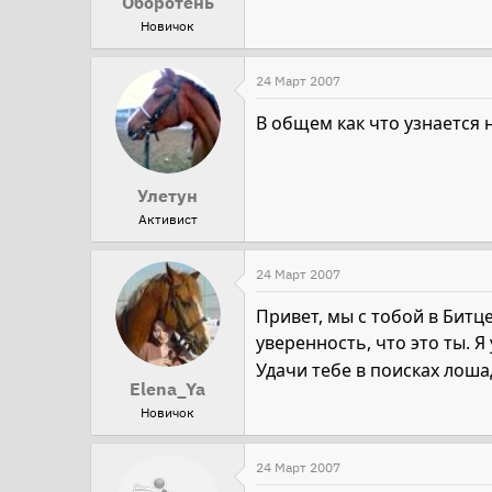
Оборотень
Новичок
24 Март 2007
В общем как что узнается н
Улетун
Активист
24 Март 2007
Привет, мы с тобой в Битц
уверенность, что это ты. Я
Удачи тебе в поисках лоша
Elena_Ya
Новичок
24 Март 2007