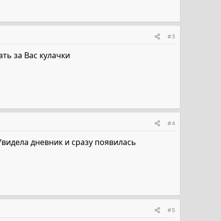
#3
ать за Вас кулачки
#4
 Увидела дневник и сразу появилась
#5