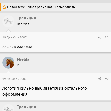
т
т
В этой теме нельзя размещать новые ответы.
о
а
Традиция
р
н
т
а
Новичок
е
ч
м
а
19 Декабрь 2007
#1
ы
л
ссылка удалена
а
Mielga
Pro
19 Декабрь 2007
#2
Логотип сильно выбивается из остального
оформления.
Традиция