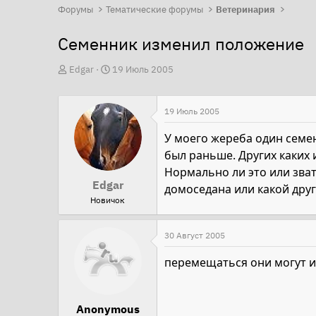
Форумы
Тематические форумы
Ветеринария
Семенник изменил положение
А
Д
Edgar
19 Июль 2005
в
а
т
т
19 Июль 2005
о
а
р
н
У моего жереба один семен
т
а
был раньше. Других каких 
е
ч
Нормально ли это или зват
Edgar
м
а
домоседана или какой друг
Новичок
ы
л
а
30 Август 2005
перемещаться они могут и 
Anonymous