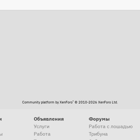
та
®
Community platform by XenForo
© 2010-2026 XenForo Ltd.
и
Объявления
Форумы
Услуги
Работа с лошадью
ы
Работа
Трибуна