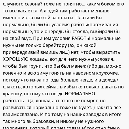
случного сезона? тоже не понятно... каким боком его
то все касается. А людей там работает меньше,
именно из-за низкой зарплаты. Платили бы
нормально, были бы условия работы/проживания
нормальные, то и очередь бы стояла, выбирали бы
на свой вкус. Причем условия РАБОТЫ нормальные
нужны не только берейтору (ах, он какой
привередливый видишь ли...) нет, чтобы вырастить
ХОРОШУЮ лошадь, вот для чего нужны условия...
чтобы был грунт , что бы был манеж (ибо да, можно
конечно и всю зиму гонять на навозном кружочке,
потому что из-за погоды больше негде, и в дождь/
слякоть, которых сейчас в избытке только шагать по
краешку, потому что негде НОРМАЛЬНО
работать...Да, лошадь от этого не помрет, но
развиваться нормально тоже не будет. ) Так что все
взаимосвязано. И по тому на наших заводах в итоге
так много выбраковки, и никому не нужного
молодняка, который к трем годам абсолютно *ни о