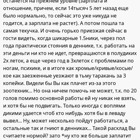
останется на прежнем уровне (зарплата и
отношение, причем, если 14тысяч 5 лет назад еще
было нормально, то сейчас это уже никуда не
годится, а зарплата не растет). А потом пошла та
самая текучка. И очень горько приезжая сейчас в
гости видеть, когда шикарные 1.5ники, через пол
года практически стояния в деннике, т.к. работать на
эти деньги ни кто не идет, превращаются в полудиких
2х леток, а еще через год в 3хлеток с проблемами по
ногам, психике, и в итоге как хромые/кривые/косые/
кое как заезженные уезжают в тьму таракань за 3
копейки. Видели бы Вы как плачет из-за этого
зоотехник... Но она ничем помочь не может, т.к. по 20
голов помимо основной работы ей ну никак не взять,
и хотя бы не подвигать. Только иногда с воплями
дикими удается чтоб кто нибудь хотя бы в леваду
вывел... Ну, может несколько пойдут работаться, а
остальные так и гниют в денниках... Такой расклад Вы
считаете нормой? зато *ну кто же больше заплатит