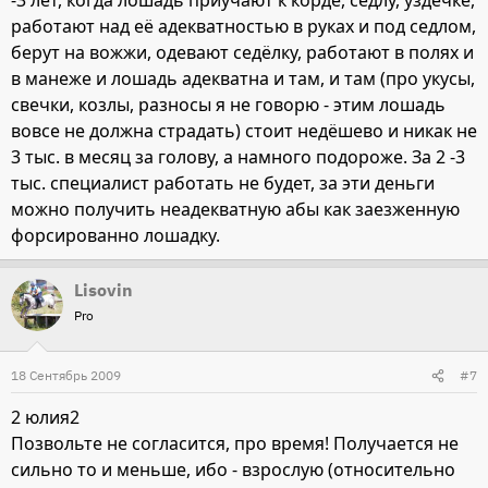
-3 лет, когда лошадь приучают к корде, седлу, уздечке,
работают над её адекватностью в руках и под седлом,
берут на вожжи, одевают седёлку, работают в полях и
в манеже и лошадь адекватна и там, и там (про укусы,
свечки, козлы, разносы я не говорю - этим лошадь
вовсе не должна страдать) стоит недёшево и никак не
3 тыс. в месяц за голову, а намного подороже. За 2 -3
тыс. специалист работать не будет, за эти деньги
можно получить неадекватную абы как заезженную
форсированно лошадку.
Lisovin
Pro
18 Сентябрь 2009
#7
2 юлия2
Позвольте не согласится, про время! Получается не
сильно то и меньше, ибо - взрослую (относительно