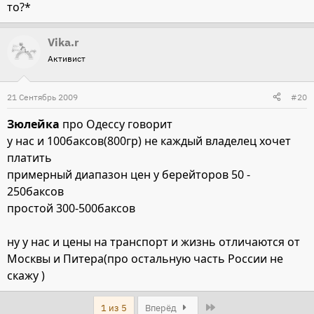
то?*
Vika.r
Активист
21 Сентябрь 2009
#20
Зюлейка
про Одессу говорит
у нас и 100баксов(800гр) не каждый владелец хочет
платить
примерный диапазон цен у берейторов 50 -
250баксов
простой 300-500баксов
ну у нас и цены на транспорт и жизнь отличаются от
Москвы и Питера(про остальную часть России не
скажу )
Last
1 из 5
Вперёд