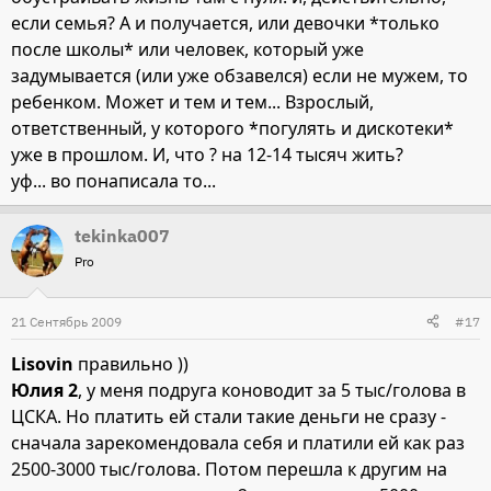
если семья? А и получается, или девочки *только
после школы* или человек, который уже
задумывается (или уже обзавелся) если не мужем, то
ребенком. Может и тем и тем... Взрослый,
ответственный, у которого *погулять и дискотеки*
уже в прошлом. И, что ? на 12-14 тысяч жить?
уф... во понаписала то...
tekinka007
Pro
21 Сентябрь 2009
#17
Lisovin
правильно ))
Юлия 2
, у меня подруга коноводит за 5 тыс/голова в
ЦСКА. Но платить ей стали такие деньги не сразу -
сначала зарекомендовала себя и платили ей как раз
2500-3000 тыс/голова. Потом перешла к другим на