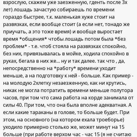
взрослую, скажем уже заезженную, гденть после 3х
лет) лошадь зачастую собираешь по времени
гораздо быстрее, т.к. маленькая хуже стоит на
развязках, если вообще стоит (а если нет, тонадо же
приучать, а это тоже время) и вообще выростает
время *общения* чтобы лошадь потом была *без
проблем* - т.е. чтоб стояла на развязках спокойно,
без них, привязывалась в мойке, ходила спокойно в
руках, бегала в них же... ну и так далее. так что , да,
непосредственно на *работу* времени уходит
меньше, а на подготовку к ней - больше. Как пример -
на молодую 2хлетку незаезженную, как ни крутись,
никак не могла потратить времени меньше полутора
часов, при том что сама работа на корде занимала от
силы 40. При том, что она была вполне адекватная. А
если какие тараканы в голове, то больше будет. При
этом, на основного (на котором ехала троеборье)
уходило примерно столько же, может минут на 15
больше (при работе верхом час - час 15 (я не считаю