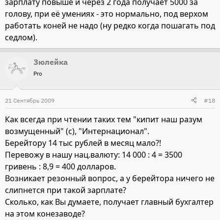
зарплату повыше и через 2 года получает 5000 за
голову, при её умениях - это нормально, под верхом
работать коней не надо (ну редко когда пошагать под
седлом).
Зюлейка
Pro
21 Сентябрь 2009
#18
Как всегда при чтении таких тем "кипит наш разум
возмущенный" (с), "Интернационал".
Берейтору 14 тыс рублей в месяц мало?!
Перевожу в нашу нац.валюту: 14 000 : 4 = 3500
гривень : 8,9 = 400 долларов.
Возникает резонный вопрос, а у берейтора ничего не
слипнется при такой зарплате?
Сколько, как Вы думаете, получает главный бухгалтер
на этом конезаводе?