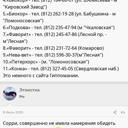
4.«Биокор» - тел. (812) 184-86-07 (ул. В.Алексеева - м
"Кировский Завод")
5.«Биокор» - тел. (812) 262-19-28 (ул. Бабушкина - м
"Ломоносовская")
6.«Подкова» - тел. (812) 235-47-94 (м "Чкаловская")
7.«Фаворит» - тел. (812) 245-47-86 (Лесной пр. -
м"Лесная")
8.«Фаворит» - тел. (812) 231-72-64 (Комарово)
9.«Нева-вет» - тел. (812) 596-30-37(м"Лесная")
10.«Петерхорс» - (м. "Ломоносовская")
11.«Конка» - тел. (812) 327-45-05 (Свердловская наб.)
Это немного с сайта Гиппомании.
Эгоистка
Pro
8 Июль 2005
#6
Сорри, совершенно не имела намерения обидеть