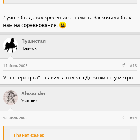
вальтрапы
Tina, я вот прям завтра (11го) и выезжаю, так что буду в
Лучше бы до воскресенья остались. Заскочили бы к
Питере со вторника до пятницы вероятно... Рада была бы
нам на соревнования.
пересечься, так что кидаю в личку номер мобильника,
звоните, буду рада посетить дружественную конюшню!
Пушистая
Единственно со временем могу пролететь... но вы
Новичок
звоните, попробуем
11 Июль 2005
#13
У "петерхорса" появился отдел в Девяткино, у метро.
Alexander
Участник
13 Июль 2005
#14
Tina написал(а):