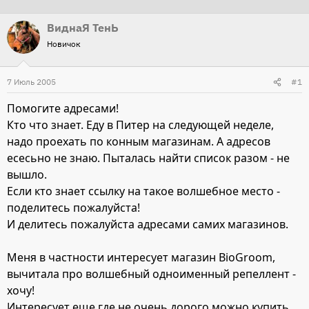
т
т
ВиднаЯ ТенЬ
о
а
Новичок
р
н
т
а
7 Июль 2005
е
ч
#1
м
а
Помогите адресами!
ы
л
Кто что знает. Еду в Питер на следующей неделе,
а
надо проехать по конным магазинам. А адресов
есесьно не знаю. Пыталась найти список разом - не
вышло.
Если кто знает ссылку на такое волшебное место -
поделитесь пожалуйста!
И делитесь пожалуйста адресами самих магазинов.
Меня в частности интересует магазин BioGroom,
вычитала про волшебный одноименный репеллент -
хочу!
Интересует еще где не очень дорого можно купить