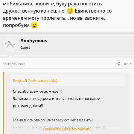
мобильника, звоните, буду рада посетить
дружественную конюшню!
Единственно со
временем могу пролететь... но вы звоните,
попробуем
Anonymous
Guest
11 Июль 2005
#12
ВиднаЯ ТенЬ написал(а):
Спасибо всем огромное!!!
Записала все адреса и телы, очень ценю ваши
рекомендации!!!
Меня в основном интересуют репелленты
Биогрумовские, попоны от насекомых и конечно
Нажмите для раскрытия...