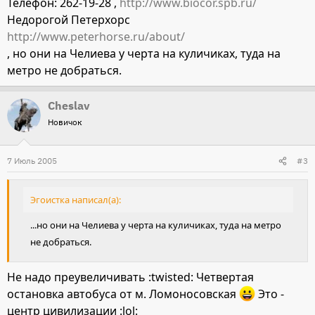
Телефон: 262-19-28 ,
http://www.biocor.spb.ru/
Недорогой Петерхорс
http://www.peterhorse.ru/about/
, но они на Челиева у черта на куличиках, туда на
метро не добраться.
Cheslav
Новичок
7 Июль 2005
#3
Эгоистка написал(а):
...но они на Челиева у черта на куличиках, туда на метро
не добраться.
Не надо преувеличивать :twisted: Четвертая
остановка автобуса от м. Ломоносовская
Это -
центр цивилизации :lol: