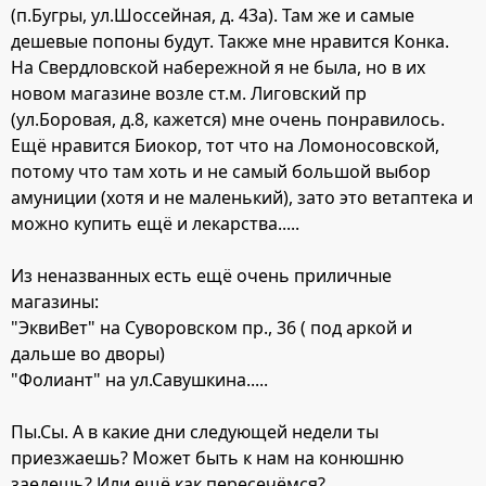
(п.Бугры, ул.Шоссейная, д. 43а). Там же и самые
дешевые попоны будут. Также мне нравится Конка.
На Свердловской набережной я не была, но в их
новом магазине возле ст.м. Лиговский пр
(ул.Боровая, д.8, кажется) мне очень понравилось.
Ещё нравится Биокор, тот что на Ломоносовской,
потому что там хоть и не самый большой выбор
амуниции (хотя и не маленький), зато это ветаптека и
можно купить ещё и лекарства.....
Из неназванных есть ещё очень приличные
магазины:
"ЭквиВет" на Суворовском пр., 36 ( под аркой и
дальше во дворы)
"Фолиант" на ул.Савушкина.....
Пы.Сы. А в какие дни следующей недели ты
приезжаешь? Может быть к нам на конюшню
заедешь? Или ещё как пересечёмся?