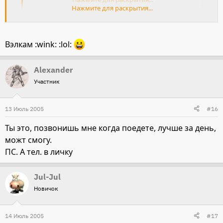
Нажмите для раскрытия...
Может и мне к вам заехать... :roll:
Вэлкам :wink: :lol:
Alexander
Участник
13 Июль 2005
#16
Ты это, позвонишь мне когда поедете, лучше за день,
можт смогу.
ПС. А тел. в личку
Jul-Jul
Новичок
14 Июль 2005
#17