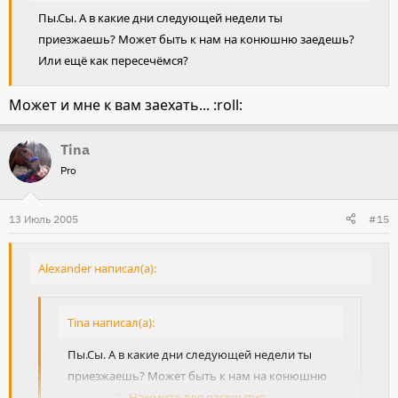
Пы.Сы. А в какие дни следующей недели ты
приезжаешь? Может быть к нам на конюшню заедешь?
Или ещё как пересечёмся?
Может и мне к вам заехать... :roll:
Tina
Pro
13 Июль 2005
#15
Alexander написал(а):
Tina написал(а):
Пы.Сы. А в какие дни следующей недели ты
приезжаешь? Может быть к нам на конюшню
заедешь? Или ещё как пересечёмся?
Нажмите для раскрытия...