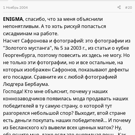
1 Ноябрь 2004
#20
ENIGMA
, спасибо, что за меня объяснили
непонятливым. А то хоть рискуй попасться
сисадминам на работе.
Насчет Сафронова и фотографий: это фотографии из
"Золотого мустанга", № 5 за 2003 г., из статьи о кубке
Георгенбурга, поэтому повесить их здесь не могу. Но
не только эти фотографии, но и все остальные, на
которых изображен Сафронов, показывают дефекты
его посадки. Сравните их с любой фотографией
Людгера Бербаума.
Господа! Кто мне объяснит, почему у наших
коннозаводчиков появилась мода продавать наших
победителей в ту самую страну, о которой тут
разгорелся небольшой спор? Выходит, втой стране
есть деньги покупать наших победителей... И почему
из Бесланского к/з вывели всех ценных маток? Ну,
объясните мне, даже если это очевидная вещь. Как