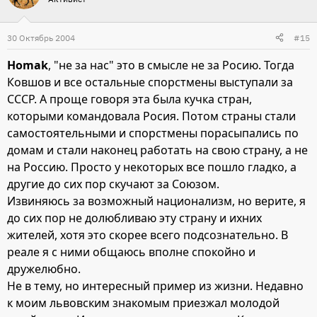
30 Октябрь 2004
#15
Homak
, "не за нас" это в смысле не за Росию. Тогда
Ковшов и все остальные спорстмены выступали за
СССР. А проще говоря эта была кучка стран,
которыми командовала Росия. Потом страны стали
самостоятельными и спорстмены порасыпались по
домам и стали наконец работать на свою страну, а не
на Россию. Просто у некоторых все пошло гладко, а
другие до сих пор скучают за Союзом.
Извиняюсь за возможный национализм, но верите, я
до сих пор не долюбливаю эту страну и ихних
жителей, хотя это скорее всего подсознательно. В
реале я с ними общаюсь вполне спокойно и
дружелюбно.
Не в тему, но интересный пример из жизни. Недавно
к моим львовским знакомым приезжал молодой