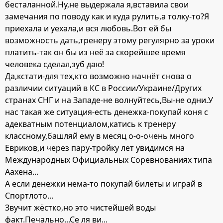
бесталанной.Ну,не выдержала я,вставила свои
замечания по поводу как и куда рулить,а толку-то?Я
приехала и уехала,и вся любовь.Вот ей бы
возможность дать,тренеру этому регулярно за уроки
платить-так он бы из неё за скорейшее время
человека сделал,зуб даю!
Да,кстати-для тех,кто возможно начнёт снова о
различии ситуаций в КС в России/Украине/Других
странах СНГ и на Западе-не волнуйтесь,Вы-не одни.У
нас такая же ситуация-есть денежка-покупай коня с
адекватным потенциалом,катись к тренеру
классному,башляй ему в месяц о-о-очень много
Евриков,и через пару-тройку лет увидимся на
Международных Официальных Соревнованиях типа
Аахена...
А если денежки нема-то покупай билеты и играй в
Спортлото...
Звучит жёстко,но это чистейшей воды
факт.Печально...Се ля ви...