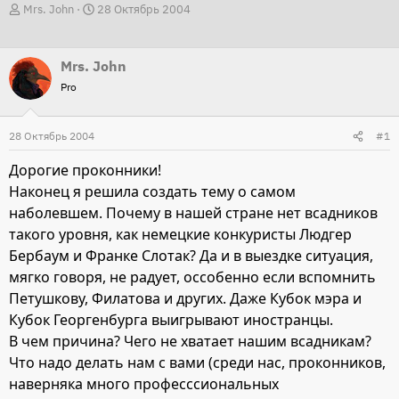
А
Д
Mrs. John
28 Октябрь 2004
в
а
т
т
Mrs. John
о
а
Pro
р
н
т
а
28 Октябрь 2004
е
ч
#1
м
а
Дорогие проконники!
ы
л
Наконец я решила создать тему о самом
а
наболевшем. Почему в нашей стране нет всадников
такого уровня, как немецкие конкуристы Людгер
Бербаум и Франке Слотак? Да и в выездке ситуация,
мягко говоря, не радует, оссобенно если вспомнить
Петушкову, Филатова и других. Даже Кубок мэра и
Кубок Георгенбурга выигрывают иностранцы.
В чем причина? Чего не хватает нашим всадникам?
Что надо делать нам с вами (среди нас, проконников,
наверняка много професссиональных