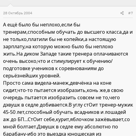
28 Октябрь 2004
#7
A ещё было бы неплохо,если бы
тренерам,способным обучать до высшего класса,да и
не только,платили бы не копейки,а настоящую
зарплату,на которую можно было бы неплохо
жить.На диком Западе такие тренера оплачиваются
очень высоко,что и стимулирует к обучению/
подготовке учеников к соревнованиям до
серьёзнейших уровней.
Просто сама видела-манеж,девчёнка на коне
сидит,что-то пытается изобразить,конь же,в свою
очередь пытается изобразить совсем не то,чего
дэвушк в седле добивается.В углу стОит тренер-мужик
45-50 лет,способный обучать всадников и лошадей
аж до БП...СтОит себе,курит,яблочком зажёвывает,со
мной болтает.Дэвушк в седле ему абсолютно по
барабану-ибо это выездка юношеская из