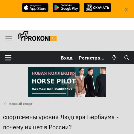
X
М
е
н
Вход
Регистрация
ю
Конный спорт
спортсмены уровня Людгера Бербаума -
почему их нет в России?