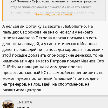
же? Почему у Сафронова, такое впечатление, в грудном
отделе спина сломана в прыжке? И как на это влияет
финансирование? Если появится спонсор, у Сафронова
Нажмите для раскрытия...
улучшится посадка?
А нельзя ли фоточку вывесить? Любопытно. На
пальцах: Сафронова не знаю, но если у некоего
гипотетического Петрова плохая посадка но есть
деньги на лошадей, а у гипотетического Иванова
денег на лошадей нет, а посадка хорошая - так если к
этой посадке добавить споносорские денежки, то на
чемпионат мира вместо Петрова поедет Иванов. Это
ОЧЕНЬ на пальцах, на самом деле просто
профессиональный КС на самообеспечении жить не
может, нужен постоянный "внешний" приток денег -
на тренеров, на лошадей, на спортсменов, на
развититие центров.
ENIGMA
Активист