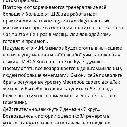
потом пришли...
Поэтому и отворачиваются тренера такие всё
больше и больше от ШВЕ,где работа идёт
практически на голом этузиазме.Ищут частных
учеников,которые в состоянии платить столько-то за
час,притом не 1 раз в месяц...Или лошадей сами
готовят и продают...
Не думаю,что И.М.Кизимов будет стоять в нынешнее
время в углу манежа и за"Спасибо" учить тонкостям
всяким...И Ю.А.Ковшов тоже не будет,думаю...
Посему опять всё возвращается к деньгам.Было бы у
людей побольше денег,могли бы они себе позволить
брать регулярные уроки у Мастеров своего дела.Так
же могли бы себе позволить купить себе лошадь с
более высоким потенциалом(они есть не только в
Германии).
Действительно,замкнутый денежный круг...
Возвращаясь к истории с девочкой/тренером в
уголке скажу,что мне она показалась отнюдь не