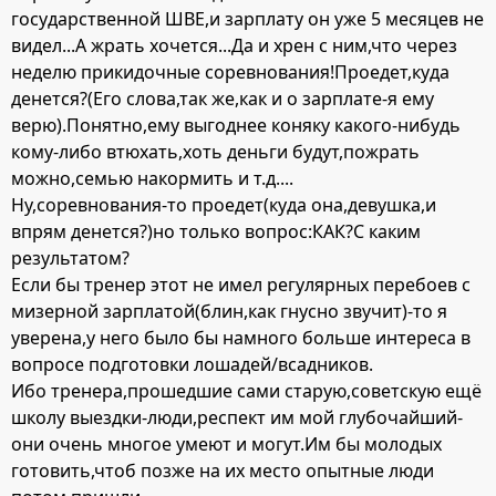
государственной ШВЕ,и зарплату он уже 5 месяцев не
видел...А жрать хочется...Да и хрен с ним,что через
неделю прикидочные соревнования!Проедет,куда
денется?(Его слова,так же,как и о зарплате-я ему
верю).Понятно,ему выгоднее коняку какого-нибудь
кому-либо втюхать,хоть деньги будут,пожрать
можно,семью накормить и т.д....
Ну,соревнования-то проедет(куда она,девушка,и
впрям денется?)но только вопрос:КАК?С каким
результатом?
Если бы тренер этот не имел регулярных перебоев с
мизерной зарплатой(блин,как гнусно звучит)-то я
уверена,у него было бы намного больше интереса в
вопросе подготовки лошадей/всадников.
Ибо тренера,прошедшие сами старую,советскую ещё
школу выездки-люди,респект им мой глубочайший-
они очень многое умеют и могут.Им бы молодых
готовить,чтоб позже на их место опытные люди