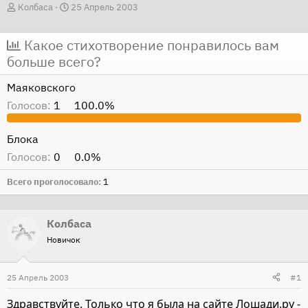
А
Д
Колбаса
25 Апрель 2003
в
а
т
т
Какое стихотворение понравилось вам
о
а
больше всего?
р
н
Маяковского
т
а
Голосов:
1
100.0%
е
ч
м
а
Блока
ы
л
а
Голосов:
0
0.0%
Всего проголосовало
1
Колбаса
Новичок
25 Апрель 2003
#1
Здравствуйте. Только что я была на сайте Лошади.ру -