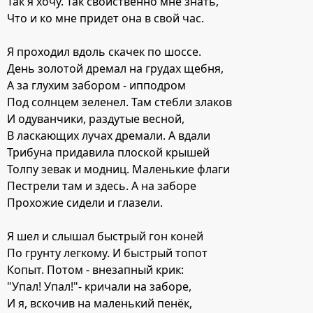
Так я хочу. Так свойственно мне знать,
Что и ко мне придет она в свой час.
Я проходил вдоль скачек по шоссе.
День золотой дремал на грудах щебня,
А за глухим забором - ипподром
Под солнцем зеленел. Там стебли злаков
И одуванчики, раздутые весной,
В ласкающих лучах дремали. А вдали
Трибуна придавила плоской крышей
Толпу зевак и модниц. Маленькие флаги
Пестрели там и здесь. А на заборе
Прохожие сидели и глазели.
Я шел и слышал быстрый гон коней
По грунту легкому. И быстрый топот
Копыт. Потом - внезапный крик:
"Упал! Упал!"- кричали на заборе,
И я, вскочив на маленький пенёк,