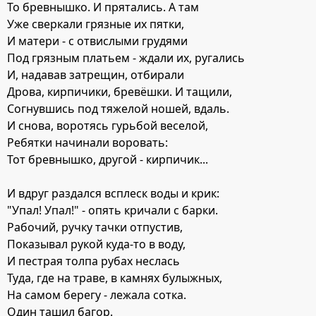
То бревнышко. И прятались. А там
Уже сверкали грязные их пятки,
И матери - с отвислыми грудями
Под грязным платьем - ждали их, ругались
И, надавав затрещин, отбирали
Дрова, кирпичики, бревёшки. И тащили,
Согнувшись под тяжелой ношей, вдаль.
И снова, воротясь гурьбой веселой,
Ребятки начинали воровать:
Тот бревнышко, другой - кирпичик...
И вдруг раздался всплеск воды и крик:
"Упал! Упал!" - опять кричали с барки.
Рабочий, ручку тачки отпустив,
Показывал рукой куда-то в воду,
И пестрая толпа рубах неслась
Туда, где на траве, в камнях булыжных,
На самом берегу - лежала сотка.
Один ташил багор.