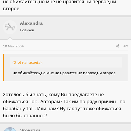
не обижайтесь,но мне не нравится ни первое,ни
второе
Alexandra
Новичок
10 Май 2004
#7
(0_o) написал(а):
не обижайтесь,но мне не нравится ни первое,ни второе
Хотелось бы знать, кому Вы предлагаете не
обижаться :lol: . Авторам? Так им по ряду причин - по
барабану :lol: . Или нам? Ну так тут тоже обижаться
было бы странно :? .
Эгоистка