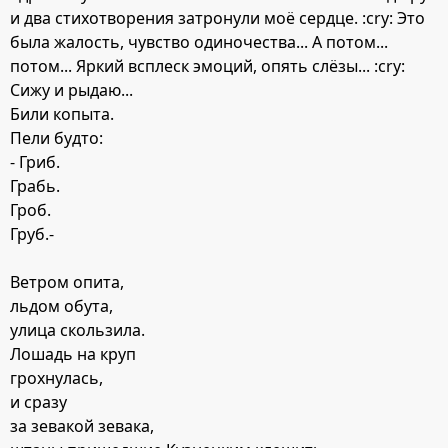
и два стихотворения затронули моё сердце. :cry: Это
была жалость, чувство одиночества... А потом...
потом... Яркий всплеск эмоций, опять слёзы... :cry:
Сижу и рыдаю...
Били копыта.
Пели будто:
- Гриб.
Грабь.
Гроб.
Груб.-
Ветром опита,
льдом обута,
улица скользила.
Лошадь на круп
грохнулась,
и сразу
за зевакой зевака,