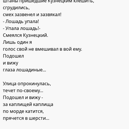
штаны пришедшие Кузнецким клешить,
сгрудились,
смех зазвенел и зазвякал!
- Лошадь упала!
- Упала лошадь!-
Смеялся Кузнецкий.
Лишь один я
голос свой не вмешивал в вой ему.
Подошел
и вижу
глаза лошадиные...
Улица опрокинулась,
течет по-своему...
Подошел и вижу -
за каплищей каплища
по морде катится,
прячется в шерсти...