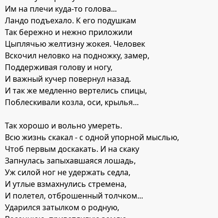
Им на плечи куда-то голова...
Ландо подъехало. К его подушкам
Так бережно и нежно приложили
Цыплячью желтизну жокея. Человек
Вскочил неловко на подножку, замер,
Поддерживая голову и ногу,
И важный кучер повернул назад.
И так же медленно вертелись спицы,
Поблескивали козла, оси, крылья...
Так хорошо и вольно умереть.
Всю жизнь скакал - с одной упорной мыслью,
Чтоб первым доскакать. И на скаку
Запнулась запыхавшаяся лошадь,
Уж силой ног не удержать седла,
И утлые взмахнулись стремена,
И полетел, отброшенный толчком...
Ударился затылком о родную,