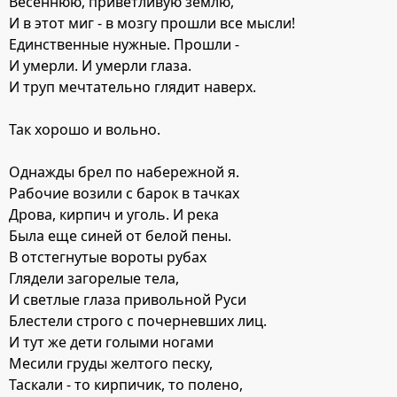
Весеннюю, приветливую землю,
И в этот миг - в мозгу прошли все мысли!
Единственные нужные. Прошли -
И умерли. И умерли глаза.
И труп мечтательно глядит наверх.
Так хорошо и вольно.
Однажды брел по набережной я.
Рабочие возили с барок в тачках
Дрова, кирпич и уголь. И река
Была еще синей от белой пены.
В отстегнутые вороты рубах
Глядели загорелые тела,
И светлые глаза привольной Руси
Блестели строго с почерневших лиц.
И тут же дети голыми ногами
Месили груды желтого песку,
Таскали - то кирпичик, то полено,