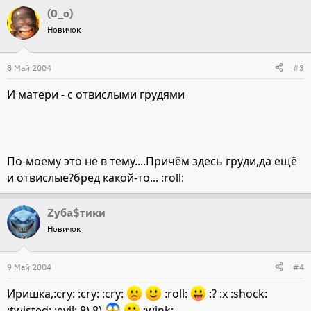
(0_o)
Новичок
8 Май 2004
#3
И матери - с отвислыми грудями
По-моему это не в тему....Причём здесь груди,да ещё
и отвислые?бред какой-то... :roll:
Zуба$тики
Новичок
9 Май 2004
#4
Иришка,:cry: :cry: :cry:
:roll:
:? :x :shock:
:twisted: :evil: 8) 8)
:wink: