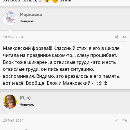
Мoркoвка
Новичок
10 Май 2004
#5
Маяковский форэва!!! Классный стих, я его в школе
читала на празднике каком-то... слезу прошибает.
Блок тоже шикарен, а отвислые груди - это и есть
отвислые груди, он писывает ситуацию,
воспоминаия. Видимо, это врезалось в его память,
вот и всё. Вообще, Блок и Маяковский - :!: :!: :!:
(0_o)
Новичок
10 Май 2004
#6