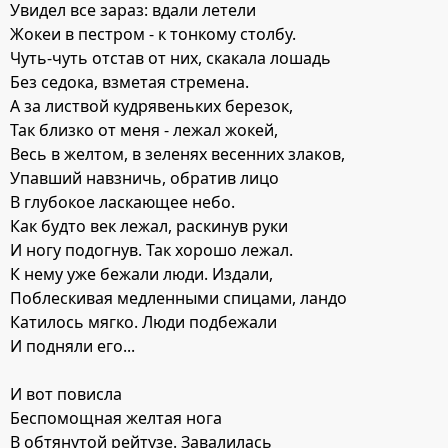
Увидел все зараз: вдали летели
Жокеи в пестром - к тонкому столбу.
Чуть-чуть отстав от них, скакала лошадь
Без седока, взметая стремена.
А за листвой кудрявеньких березок,
Так близко от меня - лежал жокей,
Весь в желтом, в зеленях весенних злаков,
Упавший навзничь, обратив лицо
В глубокое ласкающее небо.
Как будто век лежал, раскинув руки
И ногу подогнув. Так хорошо лежал.
К нему уже бежали люди. Издали,
Поблескивая медленными спицами, ландо
Катилось мягко. Люди подбежали
И подняли его...
И вот повисла
Беспомощная желтая нога
В обтянутой рейтузе. Завалилась