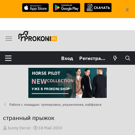
X
М
е
н
Вход
Регистрация
ю
Работа с лошадью: тренировки, упражнения, лайфхаки
странный прыжок
А
Д
bunny (terra)
18 Май 2003
в
а