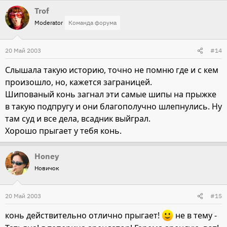
Trof
Moderator
Команда форума
20 Май 2003
#14
Слышала такую историю, точно не помню где и с кем
произошло, но, кажется заграницей.
Шипованый конь загнал эти самые шипы на прыжке
в такую подпругу и они благополучно шлепнулись. Ну
там суд и все дела, всадник выйграл.
Хорошо прыгает у тебя конь.
Honey
Новичок
20 Май 2003
#15
конь действительно отлично прыгает!
не в тему -