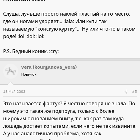
Слуша, лучьше просто наклей пластый на то место,
где он ногами удоряет... :lala: Или купи так
называемую "конскую куртку"... Ну или что-то в таком
роде! :lol: :lol: :lol:
P.S. Бедный коник. :cry:
vera (kourganova_vera)
Новичок
18 Май 2003
#5
Это называется фартук? Я честно говоря не знала. По
моему это такая же подпруга, только с более
широким основанием внизу, т.е. как раз там куда
лошадь достает копытами, если чего не так извините.
А у нас аналогичная проблема, хотя как