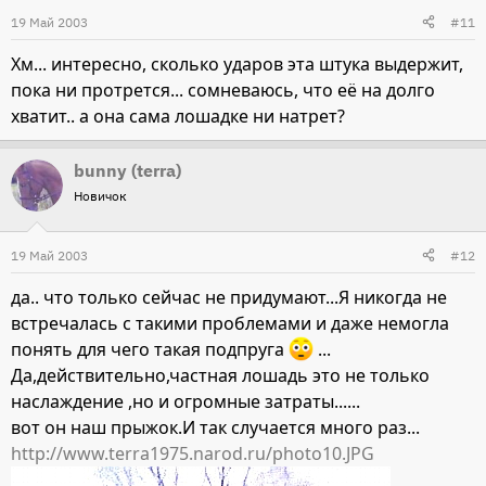
19 Май 2003
#11
Хм... интересно, сколько ударов эта штука выдержит,
пока ни протрется... сомневаюсь, что её на долго
хватит.. а она сама лошадке ни натрет?
bunny (terra)
Новичок
19 Май 2003
#12
да.. что только сейчас не придумают...Я никогда не
встречалась с такими проблемами и даже немогла
понять для чего такая подпруга
...
Да,действительно,частная лошадь это не только
наслаждение ,но и огромные затраты......
вот он наш прыжок.И так случается много раз...
http://www.terra1975.narod.ru/photo10.JPG