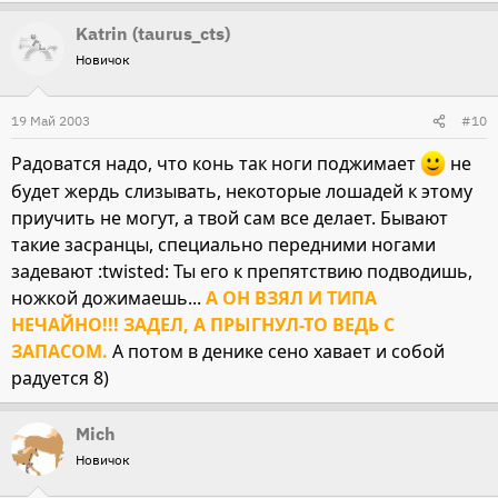
Katrin (taurus_cts)
Новичок
19 Май 2003
#10
Радоватся надо, что конь так ноги поджимает
не
будет жердь слизывать, некоторые лошадей к этому
приучить не могут, а твой сам все делает. Бывают
такие засранцы, специально передними ногами
задевают :twisted: Ты его к препятствию подводишь,
ножкой дожимаешь...
А ОН ВЗЯЛ И ТИПА
НЕЧАЙНО!!! ЗАДЕЛ, А ПРЫГНУЛ-ТО ВЕДЬ С
ЗАПАСОМ.
А потом в денике сено хавает и собой
радуется 8)
Mich
Новичок