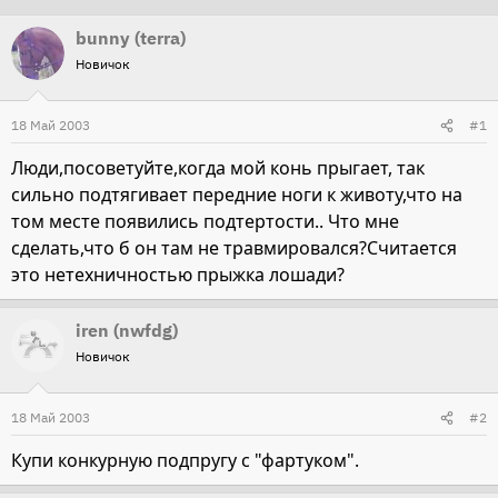
т
т
bunny (terra)
о
а
Новичок
р
н
т
а
18 Май 2003
#1
е
ч
м
а
Люди,посоветуйте,когда мой конь прыгает, так
ы
л
сильно подтягивает передние ноги к животу,что на
а
том месте появились подтертости.. Что мне
сделать,что б он там не травмировался?Считается
это нетехничностью прыжка лошади?
iren (nwfdg)
Новичок
18 Май 2003
#2
Купи конкурную подпругу с "фартуком".