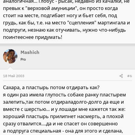
аналогичная... Глобус - рысак, недавно из качалки, не
превык к "верховой амуниции", он просто когда
стоит на месте, подгибает ногу и бьет себя, под
грудь, как бы, т.е. на место "сцепления" мартингала и
подпруги, незнаю как отучивать, нужно что-нибудь
поинтееснее придумать!
Mashich
Pro
18 Май 2003
#6
Сахара, а пластырь потом отдирать как?
я один раз имела глупость собаке ранку пластырем
залепить,так потом отдираладолго-долго да еще и
вместе с шерстью... и у лошади мне кажется так же:
хороший пластырь прилипнет насмерть, а плохой
сразу отвалится....да и не спасет он совершенно
а подпруга специальная - она для этого и сделана,