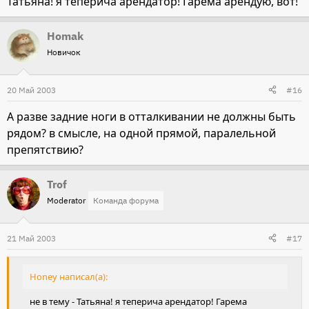
Татьяна! я теперича арендатор! Гарема арендую, вот!
Homak
Новичок
20 Май 2003
#16
А разве задние ноги в отталкивании не должны быть
рядом? в смысле, на одной прямой, паралельной
препятствию?
Trof
Moderator
Команда форума
21 Май 2003
#17
Honey написал(а):
не в тему - Татьяна! я теперича арендатор! Гарема