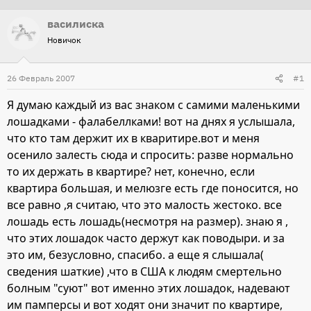
т
т
василиска
о
а
Новичок
р
н
т
а
26 Февраль 2007
#1
е
ч
м
а
Я думаю каждый из вас знаком с самими маленькими
ы
л
лошадками - фалабеллками! вот на днях я услышала,
а
что кто там держит их в кваритире.вот и меня
осенило залесть сюда и спросить: разве нормально
то их держать в квартире? нет, конечно, если
квартира большая, и мелюзге есть где поносится, но
все равно ,я считаю, что это малость жестоко. все
лошадь есть лошадь(несмотря на размер). знаю я ,
что этих лошадок часто держут как поводыри. и за
это им, безусловно, спасибо. а еще я слышала(
сведения шаткие) ,что в США к людям смертельно
болным "суют" вот именно этих лошадок, надевают
им памперсы и вот ходят они значит по квартире,