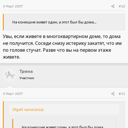
4 Март 2007
#10
На конюшне живет один, а этот был бы дома...
Увы, если живете в многоквартирном доме, то дома
не получится. Соседи снизу истерику закатят, что им
по голове стучат. Разве что вы на первом этаже
живете.
Трина
Участник
4 Март 2007
#11
OlgaN написал(а):
На конюшне живет один, а этот был бы дома...