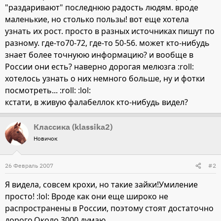
"раздаривают" последнюю радость людям. вроде
маленькие, но столько пользы! вот еще хотела
узнать их рост. просто в разных источниках пишут по
разному. где-то70-72, где-то 50-56. может кто-нибудь
знает более точнуюю информацию? и вообще в
России они есть? наверно дорогая мелюзга :roll:
хотелось узнать о них немного больше, ну и фотки
посмотреть... :roll: :lol:
кстати, в живую фалабеллок кто-нибудь видел?
Классика (klassika2)
Новичок
26 Февраль 2007
#2
Я видела, совсем крохи, но такие зайки!Умиление
просто! :lol: Вроде как они еще широко не
распространены в России, поэтому стоят достаточно
дорого.Около 3000 думаю.