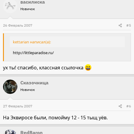
василиска
Новичок
26 Февраль 2007
#5
kettarian написал(а):
http://littleparadise.ru/
ух ты! спасибо, классная ссылочка
Сказочница
Новичок
27 Февраль 2007
#6
На Эквиросе были, помойму 12 - 15 тыщ уёв.
RedBaron