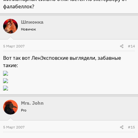
фалабеллок?
Шпионка
Новичок
5 Март 2007
#14
Вот так вот ЛенЭксповские выглядели, забавные
такие:
Mrs. John
Pro
5 Март 2007
#15