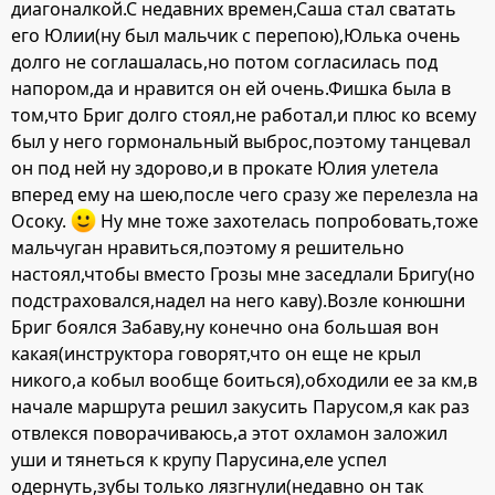
диагоналкой.С недавних времен,Саша стал сватать
его Юлии(ну был мальчик с перепою),Юлька очень
долго не соглашалась,но потом согласилась под
напором,да и нравится он ей очень.Фишка была в
том,что Бриг долго стоял,не работал,и плюс ко всему
был у него гормональный выброс,поэтому танцевал
он под ней ну здорово,и в прокате Юлия улетела
вперед ему на шею,после чего сразу же перелезла на
Осоку.
Ну мне тоже захотелась попробовать,тоже
мальчуган нравиться,поэтому я решительно
настоял,чтобы вместо Грозы мне заседлали Бригу(но
подстраховался,надел на него каву).Возле конюшни
Бриг боялся Забаву,ну конечно она большая вон
какая(инструктора говорят,что он еще не крыл
никого,а кобыл вообще боиться),обходили ее за км,в
начале маршрута решил закусить Парусом,я как раз
отвлекся поворачиваюсь,а этот охламон заложил
уши и тянеться к крупу Парусина,еле успел
одернуть,зубы только лязгнули(недавно он так