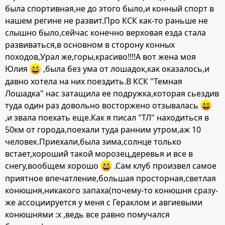
была спортивная,не до этого было,и конный спорт в
нашем регине не развит.Про КСК как-то раньше не
слышно было,сейчас конечно верховая езда стала
развиваться,в основном в сторону конных
походов,Урал же,горы,красиво!!!!А вот жена моя
Юлия
,была без ума от лошадок,как оказалось,и
давно хотела на них поездить.В КСК "Темная
Лошадка" нас затащила ее подружка,которая сьездив
туда один раз довольно восторжено отзывалась
,и звала поехать еще.Как я писал "ТЛ" находиться в
50км от города,поехали туда ранним утром,аж 10
человек.Приехали,была зима,солнце только
встает,хороший такой морозец,деревья и все в
снегу,вообщем хорошо
.Сам клуб произвел самое
приятное впечатление,большая просторная,светлая
конюшня,никакого запаха(почему-то конюшня сразу-
же ассоциируется у меня с Гераклом и авгиевыми
конюшнями :x ,ведь все равно помучался