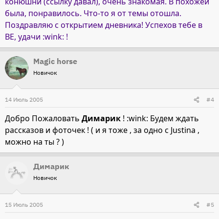
конюшни (ссылку давал), очень знакомая. В похожей
была, понравилось. Что-то я от темы отошла.
Поздравляю с открытием дневника! Успехов тебе в
ВЕ, удачи :wink: !
Magic horse
Новичок
14 Июль 2005
#4
Добро Пожаловать
Димарик
! :wink: Будем ждать
рассказов и фоточек ! ( и я тоже , за одно с Justina ,
можно на ты ? )
Димарик
Новичок
15 Июль 2005
#5