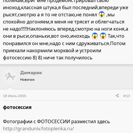
полянам,Бриг мне продемонстрировал свою
иноход,классная штука,я был последний,впереди уже
рысят,смотрю а я то не отстаю,не понял
,мы
спокойно догоняем,я меня не трясет и облегчаться
не надо!!!!!Наклоняюсь вперед,смотрю на ноги коня,а
они в рыси,опаньки,вот оно,иноходь
Так,что
понравился он мне,надо с ним сдруживаться.Потом
приехали накормили морквой и устроили
фотосессию 8) 8) ниче так получилось
Димарик
Новичок
18 Июль 2005
#13
фотосессия
Фотографии с ФОТОСЕССИИ разместил здесь
http://granduniv.fotoplenka.ru/