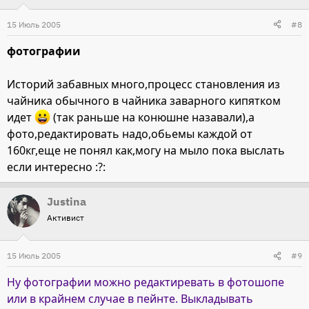
15 Июль 2005
#8
фотографии
Историй забавных много,процесс становления из
чайника обычного в чайника заварного кипятком
идет
(так раньше на конюшне назавали),а
фото,редактировать надо,обьемы каждой от
160кг,еще не понял как,могу на мыло пока выслать
если интересно :?:
Justina
Активист
15 Июль 2005
#9
Ну фотографии можно редактиревать в фотошопе
или в крайнем случае в пейнте. Выкладывать