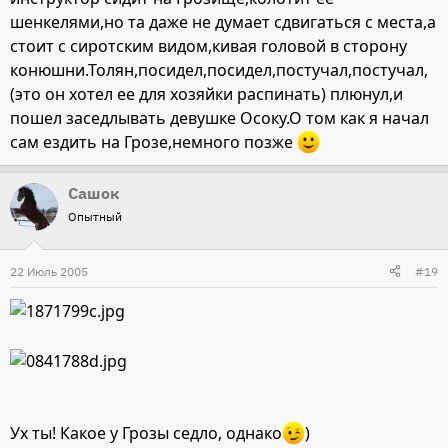
шенкелями,но та даже не думает сдвигаться с места,а
стоит с сиротским видом,кивая головой в сторону
конюшни.Толян,посидел,посидел,постучал,постучал,
(это он хотел ее для хозяйки распинать) плюнул,и
пошел заседлывать девушке Осоку.О том как я начал
сам ездить на Грозе,немного позже
Сашок
Опытный
22 Июль 2005
#19
Ух ты! Какое у Грозы седло, однако
)