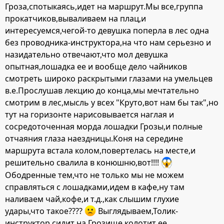
Гроза,спотыкаясь,идет на маршрут.Мы все,группа
прокатчиков,вываливаем на плац,и
интересуемся,чегой-то девушка поперла в лес одна
без проводника-инструктора,на что нам серьезно и
назидательно отвечают,что мол девушка
опытная,лошадка ее и вообще дело чайников
смотреть широко раскрытыми глазами на умельцев
в.е.Прослушав лекцию до конца,мы мечтательно
смотрим в лес,мысль у всех "Круто,вот нам бы так",но
тут на горизонте нарисовывается наглая и
сосредоточенная морда лошадки Грозы,и полные
отчаяния глаза наездницы.Коня на середине
маршрута встала колом,повертелась на месте,и
решительно свалила в конюшню,вот!!!!
Ободренные тем,что не только мы не можем
справляться с лошадками,идем в кафе,ну там
наливаем чай,кофе,и т.д.,как слышим глухие
удары,что такое????
Выглядываем,Толик-
инструктор сидит на Грозище,колотит ее