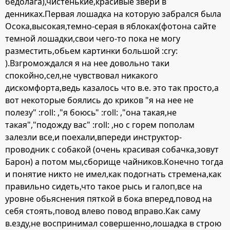
бедолага),чистенькие,красивые звери в
денниках.Первая лошадка на которую забрался была
Осока,высокая,темно-серая в яблоках(фотона сайте
темной лошадки,свои чего-то пока не могу
разместить,обьем картинки большой :cry:
).Взгромождался я на нее довольно таки
спокойно,сел,не чувствовал никакого
дискомфорта,ведь казалось что в.е. это так просто,а
вот некоторые боялись до криков "я на нее не
полезу" :roll: ,"я боюсь" :roll: ,"она такая,не
такая","подожду вас" :roll: ,но с горем пополам
залезли все,и поехали,впереди инструктор-
проводник с собакой (очень красивая собачка,зовут
Барон) а потом мы,сборище чайников.Конечно тогда
и понятие никто не имел,как подогнать стремена,как
правильно сидеть,что такое рысь и галоп,все на
уровне обьяснения пяткой в бока вперед,повод на
себя стоять,повод влево повод вправо.Как саму
в.езду,не воспринимал совершенно,лошадка в строю