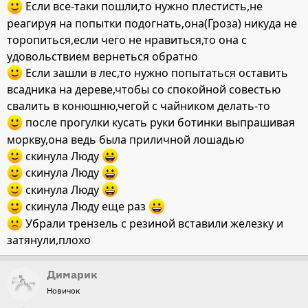
Если все-таки пошли,то нужно плестисть,не
реагируя на попытки подогнать,она(Гроза) никуда не
торопиться,если чего не нравиться,то она с
удовольствием вернеться обратно
Если зашли в лес,то нужно попытаться оставить
всадника на дереве,чтобы со спокойной совестью
свалить в конюшню,чегой с чайником делать-то
после прогулки кусать руки ботинки выпрашивая
моркву,она ведь была приличной лошадью
скинула Люду
скинула Люду
скинула Люду
скинула Люду еще раз
Убрали трензель с резиной вставили железку и
затянули,плохо
Димарик
Новичок