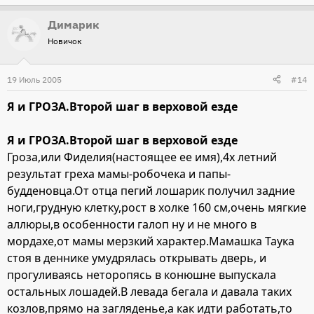
Димарик
Новичок
19 Июль 2005
#14
Я и ГРОЗА.Второй шаг в верховой езде
Я и ГРОЗА.Второй шаг в верховой езде
Гроза,или Фиделия(настоящее ее имя),4х летний
результат греха мамы-робочека и папы-
будденовца.От отца пегий лошарик получил задние
ноги,грудную клетку,рост в холке 160 см,очень мягкие
аллюры,в особенности галоп ну и не много в
мордахе,от мамы мерзкий характер.Мамашка Таука
стоя в деннике умудрялась открывать дверь, и
прогуливаясь неторопясь в конюшне выпускала
остальных лошадей.В левада бегала и давала таких
козлов,прямо на загляденье,а как идти работать,то