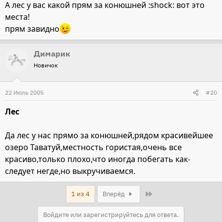
А лес у вас какой прям за конюшней :shock: вот это
места!
прям завидно
Димарик
Новичок
22 Июль 2005
#20
Лес
Да лес у нас прямо за конюшней,рядом красивейшее
озеро Таватуй,местность гористая,очень все
красиво,только плохо,что иногда побегать как-
следует негде,но выкручиваемся.
Last
1 из 4
Вперёд
Войдите или зарегистрируйтесь для ответа.