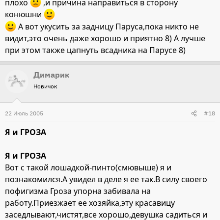
плохо
,и причина направиться в сторону
конюшни
А вот укусить за задницу Паруса,пока никто не
видит,это очень даже хорошо и приятно 8) А лучше
при этом также цапнуть всадника на Парусе 8)
Димарик
Новичок
22 Июль 2005
#18
Я и ГРОЗА
Я и ГРОЗА
Вот с такой лошадкой-пинто(смювыше) я и
познакомился.А увидел в деле я ее так.В силу своего
пофигизма Гроза упорна забивала на
работу.Приезжает ее хозяйка,эту красавицу
заседлывают,чистят,все хорошо,девушка садиться и