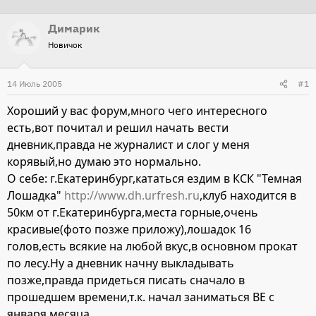
т
т
Димарик
о
а
Новичок
р
н
т
а
14 Июль 2005
е
ч
#1
м
а
Хороший у вас форум,много чего интересного
ы
л
есть,вот почитал и решил начать вести
а
дневник,правда не журналист и слог у меня
корявый,но думаю это нормально.
О себе: г.Екатеринбург,кататься ездим в КСК "Темная
Лошадка"
http://www.dh.urfresh.ru
,клуб находится в
50км от г.Екатеринбурга,места горные,очень
красивые(фото позже приложу),лошадок 16
голов,есть всякие на любой вкус,в основном прокат
по лесу.Ну а дневник начну выкладывать
позже,правда придеться писать сначало в
прошедшем времени,т.к. начал заниматься ВЕ с
января месяца.