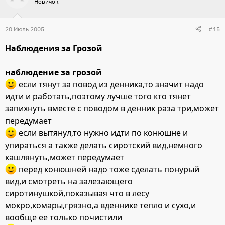
Новичок
20 Июль 2005
#15
Наблюдения за Грозой
наблюдение за грозой
если тянут за повод из денника,то значит надо
идти и работать,поэтому лучше того кто тянет
запихнуть вместе с поводом в денник раза три,может
передумает
если вытянул,то нужно идти по конюшне и
упираться а также делать сиротский вид,немного
кашлянуть,может передумает
перед конюшней надо тоже сделать понурый
вид,и смотреть на залезающего
сиротинушкой,показывая что в лесу
мокро,комары,грязно,а вденнике тепло и сухо,и
вообще ее только почистили