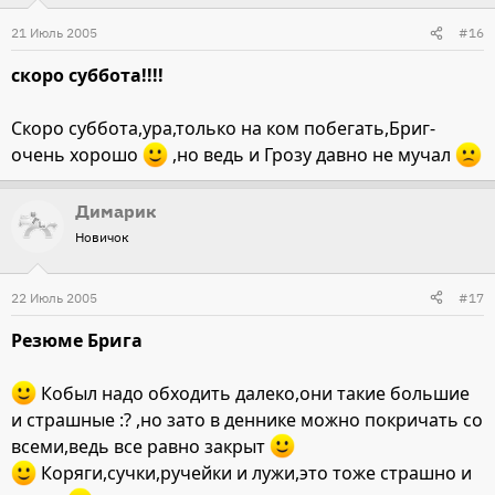
21 Июль 2005
#16
скоро суббота!!!!
Скоро суббота,ура,только на ком побегать,Бриг-
очень хорошо
,но ведь и Грозу давно не мучал
Димарик
Новичок
22 Июль 2005
#17
Резюме Брига
Кобыл надо обходить далеко,они такие большие
и страшные :? ,но зато в деннике можно покричать со
всеми,ведь все равно закрыт
Коряги,сучки,ручейки и лужи,это тоже страшно и