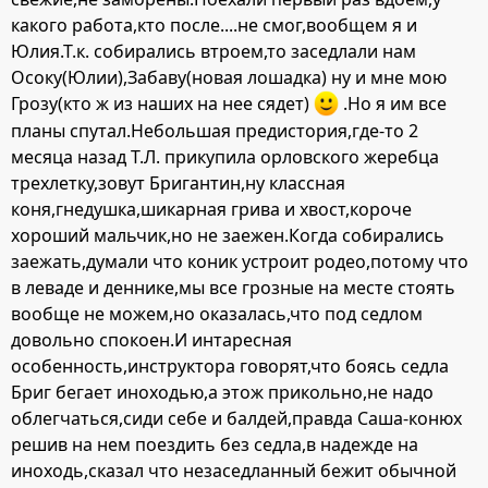
какого работа,кто после....не смог,вообщем я и
Юлия.Т.к. собирались втроем,то заседлали нам
Осоку(Юлии),Забаву(новая лошадка) ну и мне мою
Грозу(кто ж из наших на нее сядет)
.Но я им все
планы спутал.Небольшая предистория,где-то 2
месяца назад Т.Л. прикупила орловского жеребца
трехлетку,зовут Бригантин,ну классная
коня,гнедушка,шикарная грива и хвост,короче
хороший мальчик,но не заежен.Когда собирались
заежать,думали что коник устроит родео,потому что
в леваде и деннике,мы все грозные на месте стоять
вообще не можем,но оказалась,что под седлом
довольно спокоен.И интаресная
особенность,инструктора говорят,что боясь седла
Бриг бегает иноходью,а этож прикольно,не надо
облегчаться,сиди себе и балдей,правда Саша-конюх
решив на нем поездить без седла,в надежде на
иноходь,сказал что незаседланный бежит обычной