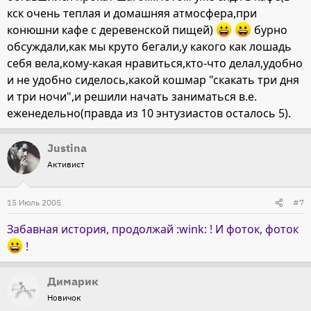
кск очень теплая и домашняя атмосфера,при
конюшни кафе с деревенской пищей)
бурно
обсуждали,как мы круто бегали,у какого как лошадь
себя вела,кому-какая нравиться,кто-что делал,удобно
и не удобно сиделось,какой кошмар "скакать три дня
и три ночи",и решили начать заниматься в.е.
еженедельно(правда из 10 энтузиастов осталось 5).
Justina
Активист
15 Июль 2005
#7
Забавная история, продолжай :wink: ! И фоток, фоток
!
Димарик
Новичок