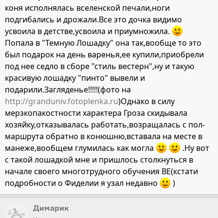
коня исполнялась вселенской печали,ноги
подгибались и дрожали.Все это дочка видимо
усвоила в детстве,усвоила и приумножила.
Попала в "Темную Лошадку" она так,вообще то это
был подарок на день варенья,ее купили,приобрели
под нее седло в сборе "стиль вестерн",ну и такую
красивую лошадку "пинто" вывели и
подарили.Загляденье!!!!!(фото на
http://granduniv.fotoplenka.ru
)Однако в силу
мерзкопакостности характера Гроза скидывала
хозяйку,отказывалась работать,возращалась с пол-
маршрута обратно в конюшню,вставала на месте в
манеже,вообщем глумилась как могла
.Ну вот
с такой лошадкой мне и пришлось столкнуться в
начале своего многотрудного обучения ВЕ(кстати
подробности о Фиделии я узал недавно
)
Димарик