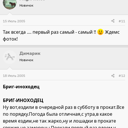
Новичок
15 Июль 2005
#11
Так всегда .... первый раз самый - самый !!
Ждемс
фоток!
Димарик
Новичок
18 Июль 2005
#12
Бриг-иноходец
БРИГ-ИНОХОДЕЦ
Ну вот,ездили в очередной раз в субботу в прокат.Все
по порядку.Погода была отличная,с утра,в какое
время ездим,не так жарко,ну и лошадки в прокате
свежие,не заморены.Поехали первый раз вдоем,у