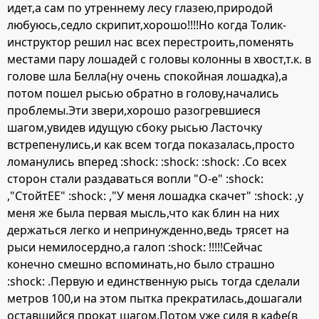
идет,а сам по утреннему лесу глазею,природой
любуюсь,седло скрипит,хорошо!!!!Но когда Толик-
инструктор решил нас всех перестроить,поменять
местами пару лошадей с головы колонны в хвост,т.к. в
голове шла Белла(ну очень спокойная лошадка),а
потом пошел рысью обратно в голову,начались
проблемы.Эти звери,хорошо разогревшиеся
шагом,увидев идущую сбоку рысью Ласточку
встрепенулись,и как всем тогда показалась,просто
ломанулись вперед :shock: :shock: :shock: .Со всех
сторон стали раздаваться вопли "О-е" :shock:
,"СтойтЕЕ" :shock: ,"У меня лошадка скачет" :shock: ,у
меня же была первая мысль,что как блин на них
держаться легко и непринужденно,ведь трясет на
рыси немилосердно,а галоп :shock: !!!!!Сейчас
конечно смешно вспоминать,но было страшно
:shock: .Первую и единственную рысь тогда сделали
метров 100,и на этом пытка прекратилась,дошагали
оставшийся прокат шагом.Потом уже сидя в кафе(в