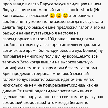
промазал,и вместо Паруса закусил сидящую на нем
Люду,на спине кошмарный синяк :shock: :shock: )Но
Коня оказался классный
,понравился
вообще,нет ну конечно не заежен,когда в лесу стали
делать первую рысь,он мне предложил галоп,я его на
рысь,он начал путаться,но я настоял на
своем,порысив метров 100,пошел шагом,потом
вообще встал,испугался коряг(интиллегент,коряг и
веточек все время боялся,ручейков и луж боялся),ну
попрыгал немного,ну получил,ну вообщем-то все
терпимо.Зато когда вышли на высоковольтную
линию(там немного в гору,и там бегаем галопом)
Бриг продемонстрировал мне такой класный
галоп,что дух захватило,коник идет очень мягко
нисколько на нем не подбрасывает,сидишь как на
диване.От такой радости,мы спустились вниз и
сделали еще пару галопов с со свистом ветра в ушах
с хорошей скоростью.Потом когда бегали по