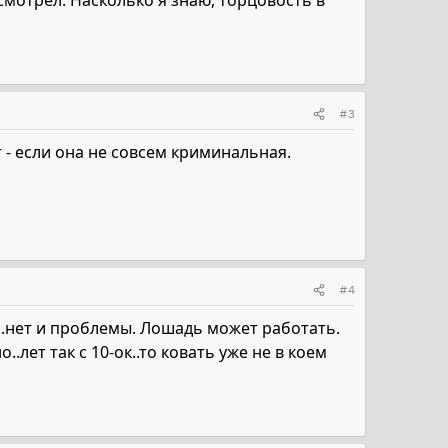
смотрел. Насколько я знаю, торцовость в
#3
- если она не совсем криминальная.
#4
ы..нет и проблемы. Лошадь может работать.
лет так с 10-ок..то ковать уже не в коем