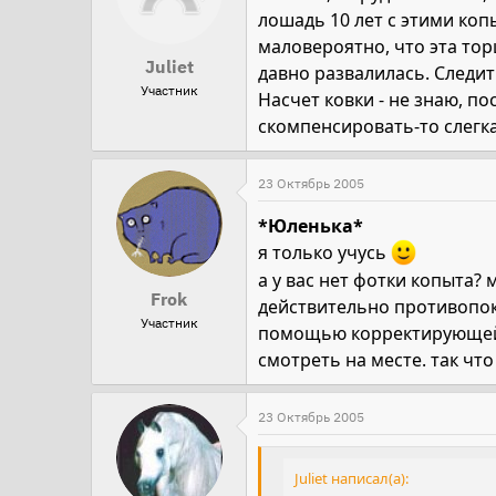
лошадь 10 лет с этими копы
маловероятно, что эта тор
Juliet
давно развалилась. Следит
Участник
Насчет ковки - не знаю, п
скомпенсировать-то слегк
23 Октябрь 2005
*Юленька*
я только учусь
а у вас нет фотки копыта?
Frok
действительно противопок
Участник
помощью корректирующей о
смотреть на месте. так чт
23 Октябрь 2005
Juliet написал(а):