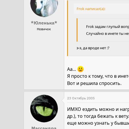
Frok написал(а):
*Юленька*
Frok задам глупый вопро
Новичок
Случайно в инете ты н
э-э, да вроде нет :?
Аа...
Я просто к тому, что в ин
Вот и решила спросить.
23 Октябрь 2005
ИМХО ездить можно и нагру
др.), то тогда бежать к ве
еще можно узнать у бывших х
Массандра