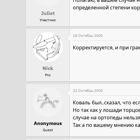
Полагаю, в вашем случае н
определенной степени кор
Juliet
Участник
18 Октябрь 2005
Корректируется, и при гра
Nick
Pro
22 Октябрь 2005
Коваль был..сказал, что е
Но так как у лошади торцов
случае на ортопеды нельзя
Anonymous
Так а по вашему мнению ка
Guest