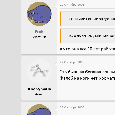
22 Октябрь 2005
и с такими ногами он достато
Frok
Так а по вашему мнению как
Участник
а что она все 10 лет рабо
22 Октябрь 2005
Это бывшая бегавая лошад
Жалоб на ноги нет..хромат
Anonymous
Guest
22 Октябрь 2005