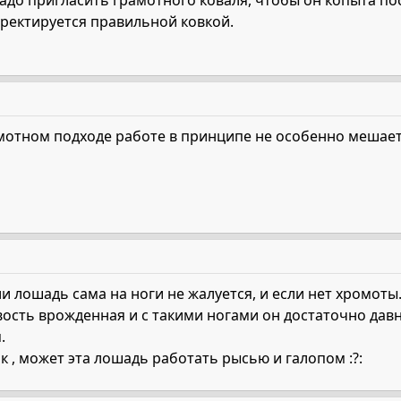
адо пригласить грамотного коваля, чтобы он копыта по
ректируется правильной ковкой.
мотном подходе работе в принципе не особенно мешает 
сли лошадь сама на ноги не жалуется, и если нет хромот
ость врожденная и с такими ногами он достаточно давно..
.
к , может эта лошадь работать рысью и галопом :?: