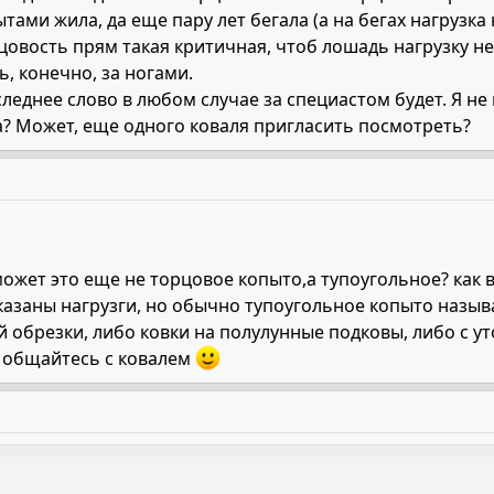
тами жила, да еще пару лет бегала (а на бегах нагрузка 
цовость прям такая критичная, чтоб лошадь нагрузку нес
ь, конечно, за ногами.
оследнее слово в любом случае за специастом будет. Я н
а? Может, еще одного коваля пригласить посмотреть?
 может это еще не торцовое копыто,а тупоугольное? как
азаны нагрузги, но обычно тупоугольное копыто назыв
брезки, либо ковки на полулунные подковы, либо с ут
о общайтесь с ковалем