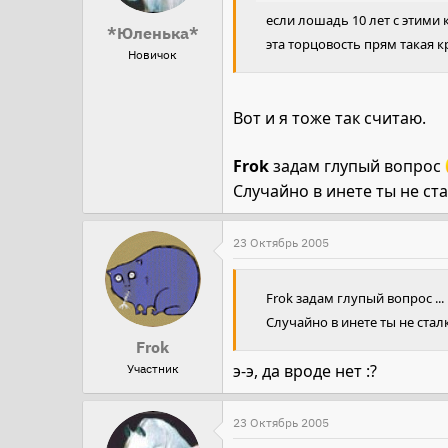
если лошадь 10 лет с этими 
*Юленька*
эта торцовость прям такая к
Новичок
Вот и я тоже так считаю.
Frok
задам глупый вопрос
Случайно в инете ты не ста
23 Октябрь 2005
Frok задам глупый вопрос ...
Случайно в инете ты не ста
Frok
э-э, да вроде нет :?
Участник
23 Октябрь 2005