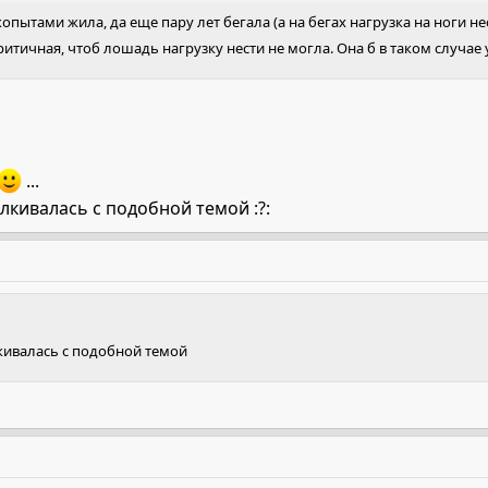
копытами жила, да еще пару лет бегала (а на бегах нагрузка на ноги н
ритичная, чтоб лошадь нагрузку нести не могла. Она б в таком случае
...
лкивалась с подобной темой :?:
лкивалась с подобной темой