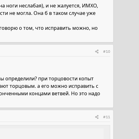
на ноги неслабая), и не жалуется, ИМХО,
ти не могла. Она б в таком случае уже
е говорю о том, что исправить можно, но
#10
 вы определили? при торцовости копыт
ают торцовым. а его можно исправить с
онченными концами ветвей. Но это надо
#11