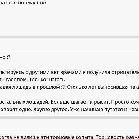
 раз все нормально
о :?:
льтируясь с другими вет врачами я получила отрицатель
ть галопом. Только шагать.
гавая лошадь в прошлом :?: Столько лет выносившая таки
остальных лошадей. Больше шагает и рысит. Просто хоч
говорят одно..другие другое. Уже начинаю путатся и нез
ь, когда не видишь эти торцовые копыта. Торцовость раз