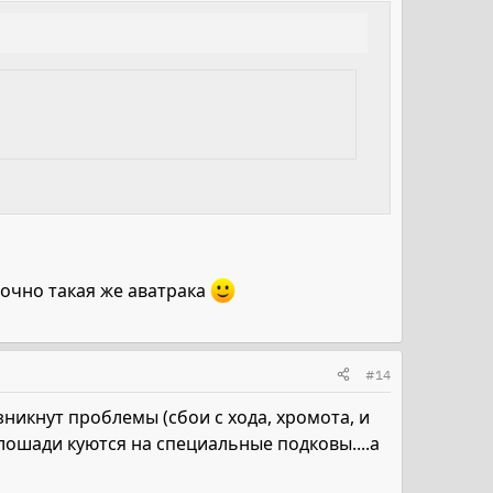
 точно такая же аватрака
#14
никнут проблемы (сбои с хода, хромота, и
е лошади куются на специальные подковы....а