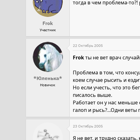
тогда в чем проблема-то?!
Frok
Участник
22 Октябрь 2005
Frok
ты не вет врач случайн
Проблема в том, что консу
*Юленька*
коем случае рысить и езди
Новичок
Но если учесть, что это бе
писалось выше.
Работает он у нас меньше 
галоп и рысь?...Одни веты 
23 Октябрь 2005
Я не вет, и трудно сказат