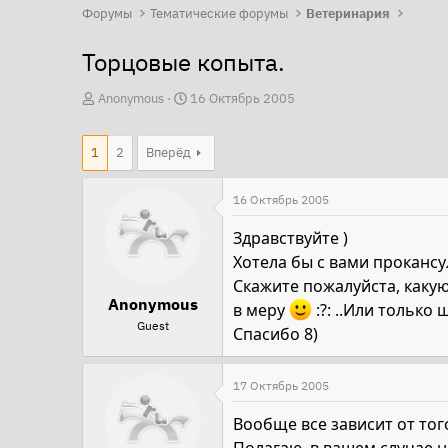
Форумы
Тематические форумы
Ветеринария
Торцовые копыта.
А
Д
Anonymous
16 Октябрь 2005
в
а
т
т
1
2
Вперёд
о
а
р
н
16 Октябрь 2005
т
а
Здравствуйте )
е
ч
Хотела бы с вами проканс
м
а
Скажите пожалуйста, какую 
ы
л
Anonymous
в меру
:?: ..Или только ш
а
Guest
Спасибо 8)
17 Октябрь 2005
Вообще все зависит от тог