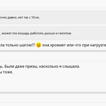
чно давно..лет так с 10-ок.
 , может эта лошадь работать рысью и галопом
тала только шагом??
она хромает или что при нагрузге?
ь. Были даже призы, насколько я слышала.
ы тоже.