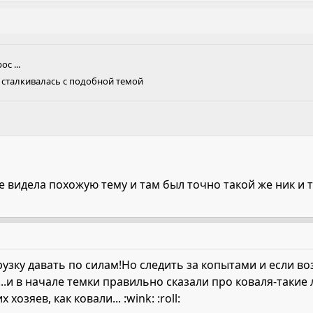
с ...
е сталкивалась с подобной темой
ете видела похожую тему и там был точно такой же ник и
зку давать по силам!Но следить за копытами и если воз
ту...и в начале темки правильно сказали про коваля-таки
озяев, как ковали... :wink: :roll: