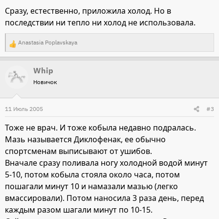
Сразу, естественно, приложила холод. Но в
последствии ни тепло ни холод не использовала.
Anastasia Poplavskaya
Р
е
Whip
а
Новичок
к
ц
и
11 Июль 2005
#3
и
Тоже не врач. И тоже кобыла недавно подралась.
:
Мазь называется Диклофенак, ее обычно
спортсменам выписывают от ушибов.
Вначале сразу поливала ногу холодной водой минут
5-10, потом кобыла стояла около часа, потом
пошагали минут 10 и намазали мазью (легко
вмассировали). Потом наносила 3 раза день, перед
каждым разом шагали минут по 10-15.