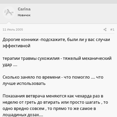
т
т
Carina
о
а
Новичок
р
н
т
а
11 Июль 2005
#1
е
ч
м
а
Дорогие конники -подскажите, были ли у вас случаи
ы
л
эффективной
а
терапии травмы сухожилия - тяжелый механический
удар ....
Сколько заняло по времени - что помогло .... что
лучше использовать
Показания ветврача меняются как чехарда раз в
неделю от греть до втирать или просто шагать , то
одно вредно совсем , то прямо то же самое в
лошадиных дозах....