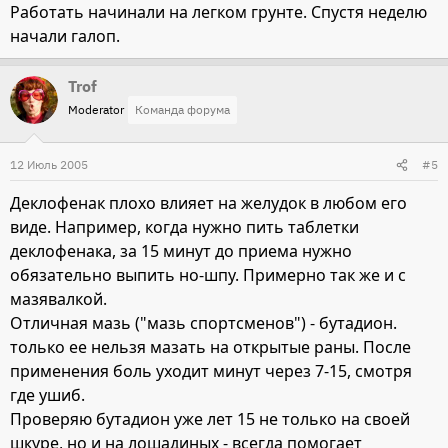
Работать начинали на легком грунте. Спустя неделю
начали галоп.
Trof
Moderator
Команда форума
12 Июль 2005
#5
Деклофенак плохо влияет на желудок в любом его
виде. Например, когда нужно пить таблетки
деклофенака, за 15 минут до приема нужно
обязательно выпить но-шпу. Примерно так же и с
мазявалкой.
Отличная мазь ("мазь спортсменов") - бутадион.
только ее нельзя мазать на открытые раны. После
применения боль уходит минут через 7-15, смотря
где ушиб.
Проверяю бутадион уже лет 15 не только на своей
шкуре, но и на лошадиных - всегда помогает