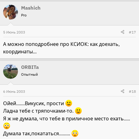
Mashich
Pro
5 Июнь 2003
#17
А можно поподробнее про КСИОК: как доехать,
координаты...
ORBITa
Опытный
6 Июнь 2003
#18
Ойей.......Викусик, прости
Ладна тебе с тряпочками-то.
Я ж не думала, что тебе в приличное место ехать.....
Думала так,покататься.........