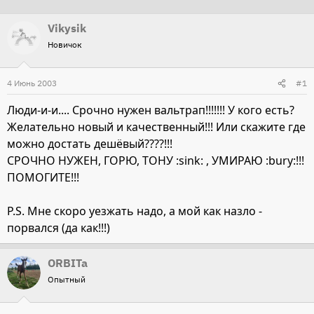
т
т
Vikysik
о
а
Новичок
р
н
т
а
4 Июнь 2003
е
ч
#1
м
а
Люди-и-и.... Срочно нужен вальтрап!!!!!!! У кого есть?
ы
л
Желательно новый и качественный!!! Или скажите где
а
можно достать дешёвый????!!!
СРОЧНО НУЖЕН, ГОРЮ, ТОНУ :sink: , УМИРАЮ :bury:!!!
ПОМОГИТЕ!!!
P.S. Мне скоро уезжать надо, а мой как назло -
порвался (да как!!!)
ORBITa
Опытный