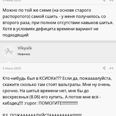
5 Июнь 2003
#8
Можно по той же схеме (на основе старого
распоротого) самой сшить - у меня получилось со
второго раза, при полном отсутствии навыков шитья.
Хотя в условиях дефицита времени вариант не
подходящий
Vikysik
Новичок
5 Июнь 2003
#9
Кто-нибудь был в КСИОКе??? Если да, пожаааалуйста,
скажите сколько там стоят вальтрапы. Мне ну очень
срочно. На шитьё времени нет, мне бы до
воскресенья (8.06) его купить. А потом мне всё -
кабздец!!!! :rupor: ПОМОГИТЕ!!!!!!!!!!!!!!!
P.S. ПОЖААААААЛУЙСТААААААААА!!!!!!!!!