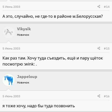
5 Июнь 2003
#14
А это, случайно, не где-то в районе м.Белорусская?
Vikysik
Новичок
5 Июнь 2003
#15
Как раз там. Хочу туда съездить, ещё и пару щёток
посмотрю :wink: .
Jappeloup
Новичок
5 Июнь 2003
#16
я тоже хочу, надо бы туда позвонить