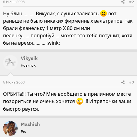
5 Июнь 2003
#2
Ну блин...........Викусик, с луны свалилась
вот
раньше не было никаких фирменных вальтрапов, так
брали фланельку 1 метр Х 80 см или
пеленку.......попробуй.....может это тебя потушит, хотя
бы на время.......... :wink:
Vikysik
Новичок
5 Июнь 2003
#3
ОРБИТа!!! Ты что? Мне вообщето в приличном месте
позориться не очень хочется
!!! И тряпочки ваши
быстро рвутся.
Mashich
Pro