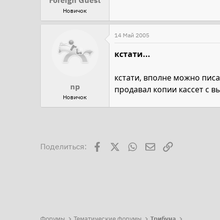
Foreign Guest
Новичок
14 Май 2005
кстати...
кстати, вполне можно пис
np
продавал копии кассет с в
Новичок
Facebook
X
WhatsApp
Электронная поч
Ссылка
Поделиться:
Форумы
Тематические форумы
Трибуна