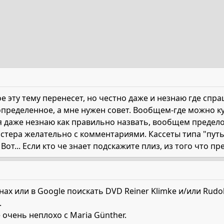
 эту тему перенесет, но честно даже и незнаю где спр
определенное, а мне нужен совет. Вообщем-где можно к
 я даже незнаю как правильно назвать, вообщем преде
стера желательно с комментариями. Кассеты типа "путь
от... Если кто че знает подскажите плиз, из того что пр
ах или в Google поискать DVD Reiner Klimke и/или Rudol
.
очень неплохо с Maria Günther.