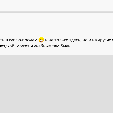
ать в куплю-продам
и не только здесь, но и на других 
ыездкой. может и учебные там были.
та