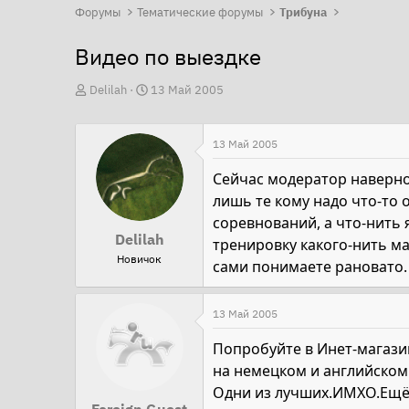
Форумы
Тематические форумы
Трибуна
Видео по выездке
А
Д
Delilah
13 Май 2005
в
а
т
т
13 Май 2005
о
а
р
н
Сейчас модератор наверное
т
а
лишь те кому надо что-то 
е
ч
соревнований, а что-нить
Delilah
м
а
тренировку какого-нить ма
Новичок
ы
л
сами понимаете рановато. В
а
13 Май 2005
Попробуйте в Инет-магазин
на немецком и английском
Одни из лучших.ИМХО.Ещё 