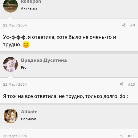
konepon
Активист
21 Март 2004
#9
Уф-ф-ф-ф, я ответила, хотя было не очень-то и
трудно.
Вредная Дусятина
Pro
22 Март 2004
#10
Я тож на все ответила. не трудно, только долго. :lol:
Alikate
Новичок
28 Март 2004
#11