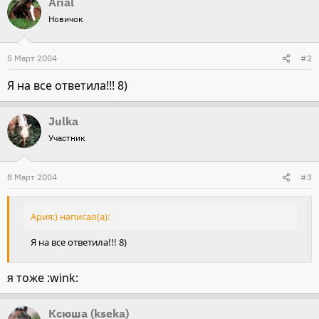
Arial
Новичок
5 Март 2004
#2
Я на все ответила!!! 8)
Julka
Участник
8 Март 2004
#3
Ария:) написал(а):
Я на все ответила!!! 8)
я тоже :wink:
Ксюша (kseka)