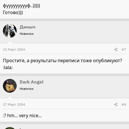
фуууууууууф..)))))
Готово)))
Диныч
Новичок
15 Март 2004
#7
Простите, а результаты переписи тоже опубликуют?
:lala:
Dark Angel
Новичок
17 Март 2004
#8
:? hm... very nice...