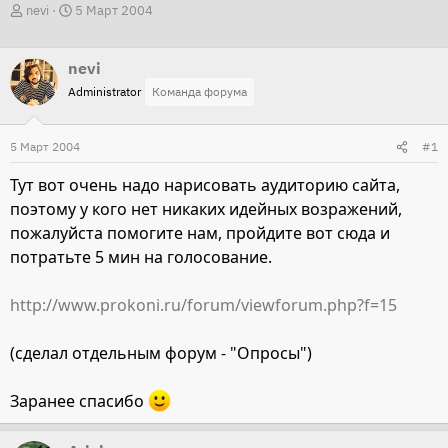
А
Д
nevi
5 Март 2004
в
а
т
т
nevi
о
а
Administrator
Команда форума
р
н
т
а
5 Март 2004
#1
е
ч
м
а
Тут вот очень надо нарисовать аудиторию сайта,
ы
л
поэтому у кого нет никаких идейных возражений,
а
пожалуйста помогите нам, пройдите вот сюда и
потратьте 5 мин на голосование.
http://www.prokoni.ru/forum/viewforum.php?f=15
(сделал отдельным форум - "Опросы")
Заранее спасибо