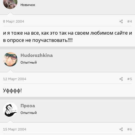
Новичок
8 Март 2004
#4
и я тоже на все, как это так на своем любимом сайте и
в опросе не поучаствовать!!!!
Hudorozhkina
Опытный
12 Март 2004
#5
Уфффф!
Проза
Опытный
15 Март 2004
#6