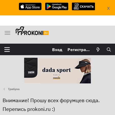
X
М
е
н
Вход
Регистрация
ю
Трибуна
Внимание! Прошу всех форумцев сюда.
Перепись prokoni.ru :)