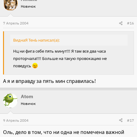
Новичок
7 Апрель 2004
#16
ВиднаЯ ТенЬ написал(а):
Нц ни фига себе пять минут!!! Я там все два часа
проторчала!!!! Больше на такую провокацию не
поведусь
А я и вправду за пять мин справилась!
Atom
Новичок
9 Апрель 2004
#17
Оль, дело в том, что ни одна не помечена важной