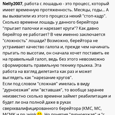
Nelly2007
, работа с лошадью - это процесс, который
имеет временную протяженность. Месяцы, годы... А
вы выхватили из этого процесса некий "стоп-кадр".
Сколько времени лошадь у данного берейтора
"прыгает палочки и нарезает круги"? Как давно
берейтор ее работает? В чем именно заключается
"сложность" лошади? Возможно, берейтора не
устраивает качество галопа и, прежде чем начинать
прыгать по высотам, он сначала хочет поставить ее
на правильный галоп, ведь без этого невозможно
сформировать правильную технику прыжка. Эта
работа на взгляд дилетанта как раз и может
выглядеть как "нарезание кругов".
Если под словом "сложная" имелась в виду
"дурноезжая" или "вставшая", то вообще заранее
неизвестно сколько времени займет реабилитация и
будет ли она полной даже в руках
сверхквалифицированного берейтора (КМС, МС,
МСМК и пр :wink
. Но понятия "дурноезжая" и "с