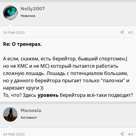
Nelly2007
Новичок
24 Май 2010
#3
Re: О тренерах.
А если, скажем, есть берейтор, бывший спортсмен,(
но не КМС и не МС) который пытается работать
сложную лошадь. Лошадь с потенциалом большим,
но у данного берейтора прыгает только "палочки" и
нарезает круги ))
То, что? Здесь
уровень
берейтора всё-таки подводит?
Maroosia
Активист
24 Май 2010
#4