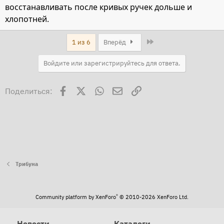
восстанавливать после кривых ручек дольше и
хлопотней.
Last
1 из 6
Вперёд
Войдите или зарегистрируйтесь для ответа.
Facebook
X
WhatsApp
Электронная почта
Ссылка
Поделиться:
Трибуна
®
Community platform by XenForo
© 2010-2026 XenForo Ltd.
Новости
Каталоги