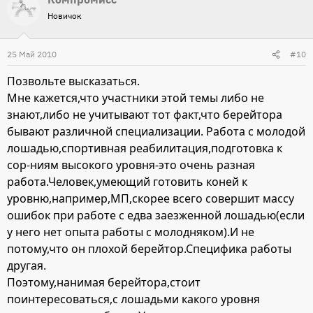
Новичок
25 Май 2010
#10
Позвольте высказаться.
Мне кажется,что участники этой темы либо не
знают,либо не учитывают тот факт,что берейтора
бывают различной специализации. Работа с молодой
лошадью,спортивная реабилитация,подготовка к
сор-ниям высокого уровня-это очень разная
работа.Человек,умеющий готовить коней к
уровню,например,МП,скорее всего совершит массу
ошибок при работе с едва заезженной лошадью(если
у него нет опыта работы с молодняком).И не
потому,что он плохой берейтор.Специфика работы
другая.
Поэтому,нанимая берейтора,стоит
поинтересоваться,с лошадьми какого уровня