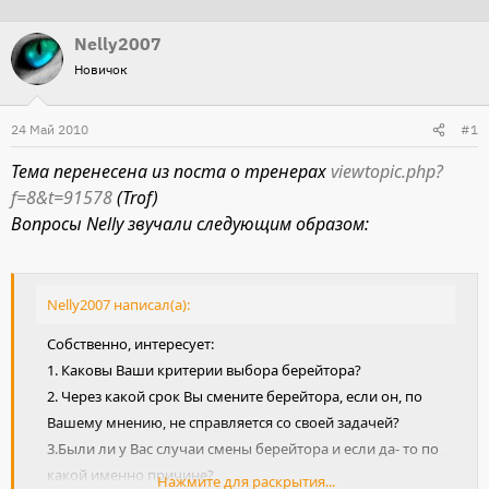
т
т
Nelly2007
о
а
Новичок
р
н
т
а
24 Май 2010
е
ч
#1
м
а
Тема перенесена из поста о тренерах
viewtopic.php?
ы
л
f=8&t=91578
(Trof)
а
Вопросы Nelly звучали следующим образом:
Nelly2007 написал(а):
Собственно, интересует:
1. Каковы Ваши критерии выбора берейтора?
2. Через какой срок Вы смените берейтора, если он, по
Вашему мнению, не справляется со своей задачей?
3.Были ли у Вас случаи смены берейтора и если да- то по
какой именно причине?
Нажмите для раскрытия...