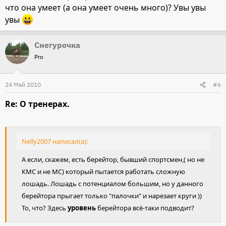
что она умеет (а она умеет очень много)? Увы увы
увы
Снегурочка
Pro
24 Май 2010
#6
Re: О тренерах.
Nelly2007 написал(а):
А если, скажем, есть берейтор, бывший спортсмен,( но не
КМС и не МС) который пытается работать сложную
лошадь. Лошадь с потенциалом большим, но у данного
берейтора прыгает только "палочки" и нарезает круги ))
То, что? Здесь
уровень
берейтора всё-таки подводит?