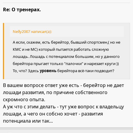
Re: О тренерах.
Nelly2007 написал(а):
А если, скажем, есть берейтор, бывший спортсмен,( но не
КМС и не МС) который пытается работать сложную
лошадь. Лошадь с потенциалом большим, но у данного
берейтора прыгает только "палочки" и нарезает круги ))
То, что? Здесь
уровень
берейтора всё-таки подводит?
В вашем вопросе ответ уже есть - берейтор не дает
лошади развития, по причине собственного
скромного опыта.
А уж что с этим делать - тут уже вопрос к владельцу
лошади, а чего он собсно хочет - развития
потенциала или так...