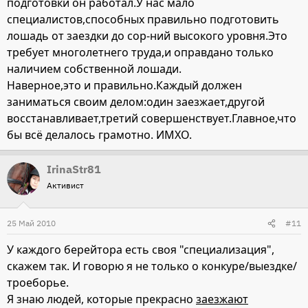
подготовки он работал.У нас мало
специалистов,способных правильно подготовить
лошадь от заездки до сор-ний высокого уровня.Это
требует многолетнего труда,и оправдано только
наличием собственной лошади.
Наверное,это и правильно.Каждый должен
заниматься своим делом:один заезжает,другой
восстанавливает,третий совершенствует.Главное,что
бы всё делалось грамотно. ИМХО.
IrinaStr81
Активист
25 Май 2010
#11
У каждого берейтора есть своя "специализация",
скажем так. И говорю я не только о конкуре/выездке/
троеборье.
Я знаю людей, которые прекрасно
заезжают