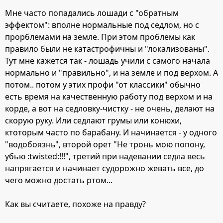
Мне часто попадались лошади с "обратным
эффектом": вполне нормальные под седлом, но с
прорблемами на земле. При этом проблемы как
правило были не катастрофичны и "локализованы".
Тут мне кажется так - лошадь учили с самого начала
нормально и "правильно", и на земле и под верхом. А
потом.. потом у этих профи "от классики" обычно
есть время на качественную работу под верхом и на
корде, а вот на седловку-чистку - не очень, делают на
скорую руку. Или седлают грумы или конюхи,
ктоторым часто по барабану. И начинается - у одного
"водобоязнь", второй орет "Не тронь мою попону,
убью :twisted:!!!", третий при надевании седла весь
напрягается и начинает судорожно жевать все, до
чего можно достать ртом...
Как вы считаете, похоже на правду?