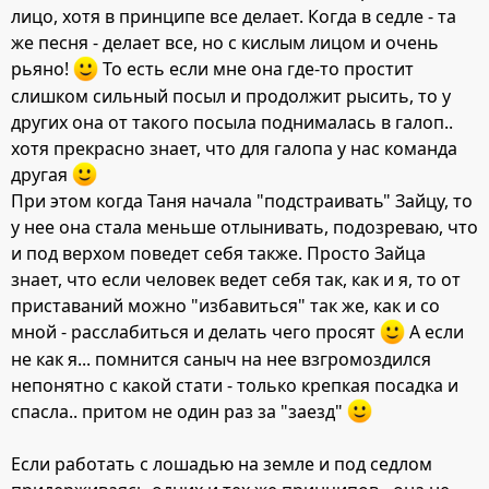
лицо, хотя в принципе все делает. Когда в седле - та
же песня - делает все, но с кислым лицом и очень
рьяно!
То есть если мне она где-то простит
слишком сильный посыл и продолжит рысить, то у
других она от такого посыла поднималась в галоп..
хотя прекрасно знает, что для галопа у нас команда
другая
При этом когда Таня начала "подстраивать" Зайцу, то
у нее она стала меньше отлынивать, подозреваю, что
и под верхом поведет себя также. Просто Зайца
знает, что если человек ведет себя так, как и я, то от
приставаний можно "избавиться" так же, как и со
мной - расслабиться и делать чего просят
А если
не как я... помнится саныч на нее взгромоздился
непонятно с какой стати - только крепкая посадка и
спасла.. притом не один раз за "заезд"
Если работать с лошадью на земле и под седлом