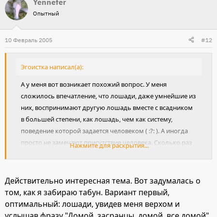
Yennefer
Опытный
10 Февраль 2005
#12
Эгоистка написал(а):
А у меня вот возникает похожий вопрос. У меня
сложилось впечатление, что лошади, даже умнейшие из
них, воспринимают другую лошадь вместе с всадником
в большей степени, как лошадь, чем как систему,
поведение которой задается человеком ( :?: ). А иногда
просто не замечают присутствие человека. Сколько раз
Нажмите для раскрытия...
уже сталкивалась со случаями, когда конь на свободе
пытается общаться с конем под верхом так, как будто на
втором тоже никого нет. И страшно удивляется, услышав
Действительно интересная тема. Вот задумалась о
гневный окрик чужого всадника («откуда??? :shock: »).
том, как я забираю табун. Вариант первый,
Правда, если всадник выставляет перед собой хлыст,
оптимальный: лошади, увидев меня верхом и
некоторая реакция обычно следует. Создать, что ли,
услышав фразу "Домой, засранцы, домой, все домой"