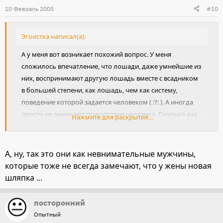
10 Февраль 2005
#10
Эгоистка написал(а):
А у меня вот возникает похожий вопрос. У меня
сложилось впечатление, что лошади, даже умнейшие из
них, воспринимают другую лошадь вместе с всадником
в большей степени, как лошадь, чем как систему,
поведение которой задается человеком ( :?: ). А иногда
просто не замечают присутствие человека. Сколько раз
Нажмите для раскрытия...
уже сталкивалась со случаями, когда конь на свободе
пытается общаться с конем под верхом так, как будто на
втором тоже никого нет. И страшно удивляется, услышав
А, ну, так это они как невнимательные мужчины,
гневный окрик чужого всадника («откуда??? :shock: »).
которые тоже не всегда замечают, что у жены новая
Правда, если всадник выставляет перед собой хлыст,
шляпка ...
некоторая реакция обычно следует. Создать, что ли,
отдельную тему: как правильно общаться с лошадью,
посторонний
находясь на другой лошади?
Опытный