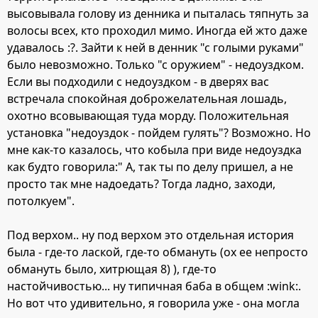
высовывала голову из денника и пыталась тяпнуть за
волосы всех, кто проходил мимо. Иногда ей жто даже
удавалось :?. Зайти к ней в денник "с голыми руками"
было невозможно. Только "с оружием" - недоуздком.
Если вы подходили с недоуздком - в дверях вас
встречала спокойная доброжелательная лошадь,
охотно всовывающая туда морду. Положительная
установка "недоуздок - пойдем гулять"? Возможно. Но
мне как-то казалось, что кобыла при виде недоуздка
как будто говорила:" А, так ты по делу пришел, а не
просто так мне надоедать? Тогда ладно, заходи,
потолкуем".
Под верхом.. ну под верхом это отдельная история
была - где-то лаской, где-то обмануть (ох ее непросто
обмануть было, хитрющая 8) ), где-то
настойчивостью... ну типичная баба в общем :wink:.
Но вот что удивительно, я говорила уже - она могла