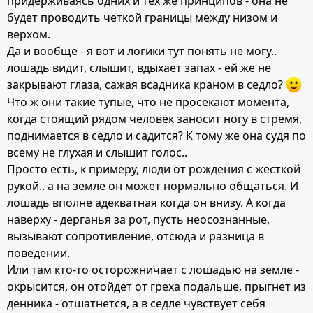
придерживаясь одних и тех же принципов - она не
будет проводить четкой границы между низом и
верхом.
Да и вообще - я вот и логики тут понять не могу..
лошадь видит, слышит, вдыхает запах - ей же не
закрывают глаза, сажая всадника краном в седло?
Что ж они такие тупые, что не просекают момента,
когда стоящий рядом человек заносит ногу в стремя,
поднимается в седло и садится? К тому же она судя по
всему не глухая и слышит голос..
Просто есть, к примеру, люди от рождения с жесткой
рукой.. а на земле он может нормально общаться. И
лошадь вполне адекватная когда он внизу. А когда
наверху - дерганья за рот, пусть неосознанные,
вызывают сопротивление, отсюда и разница в
поведении.
Или там кто-то осторожничает с лошадью на земле -
окрысится, он отойдет от греха подальше, прыгнет из
денника - отшатнется, а в седле чувствует себя