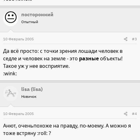
посторонний
Опытный
10 Февраль 2005
#3
Да всё просто: с точки зрения лошади человек в
седле и человек на земле - это
разные
объекты!
Такое уж у нее восприятие.
:wink:
lisa (lisa)
Новичок
10 Февраль 2005
#4
Анют, оченьпохоже на правду, по-моему. А можно я
тоже встряну :roll: ?