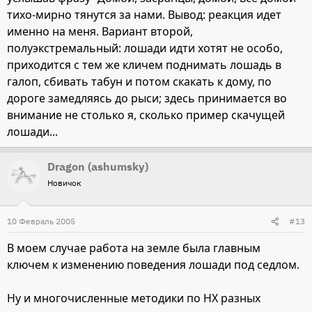
отдельную тему: как правильно общаться с лошадью,
тихо-мирно тянутся за нами. Вывод: реакция идет
находясь на другой лошади?
именно на меня. Вариант второй,
полуэкстремальный: лошади идти хотят не особо,
приходится с тем же кличем поднимать лошадь в
галоп, сбивать табун и потом скакать к дому, по
дороге замедляясь до рыси; здесь принимается во
внимание не столько я, сколько пример скачущей
лошади...
Dragon (ashumsky)
Новичок
10 Февраль 2005
#13
В моем случае работа на земле была главным
ключем к изменению поведения лошади под седлом.
Ну и многочисленные методики по НХ разных