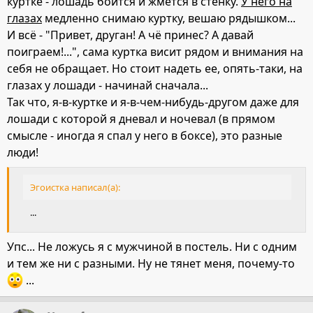
куртке - лошадь боится и жмется в стенку.
У него на
глазах
медленно снимаю куртку, вешаю рядышком...
И всё - "Привет, друган! А чё принес? А давай
поиграем!...", сама куртка висит рядом и внимания на
себя не обращает. Но стоит надеть ее, опять-таки, на
глазах у лошади - начинай сначала...
Так что, я-в-куртке и я-в-чем-нибудь-другом даже для
лошади с которой я дневал и ночевал (в прямом
смысле - иногда я спал у него в боксе), это разные
люди!
Эгоистка написал(а):
...
Упс... Не ложусь я с мужчиной в постель. Ни с одним
и тем же ни с разными. Ну не тянет меня, почему-то
...