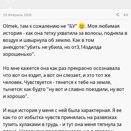
10 Февраль 2005
#8
Olmek, там к сожалению не "БУ"
. Моя любимая
история - как она тетку ухватила за волосы, подняла в
воздух и швырнула об землю. Как в том
анекдоте:"убить не убила, но от3,14здилда
хорошенько".
Но мне кажется она как раз прекрасно осознавала
что вот он ездит, а вот он слезает, и это тот же
человек. Чувствуется - тянется к тебе на земле,
тычется: как будто "ну вот и славно поездили, ну вот
и хорошо".
И еще история у меня с ней была характерная. Я ее
как-то от избытка чувств принялась на развязках
тузить кулаками в грудь - и тут она меня тяпнула за