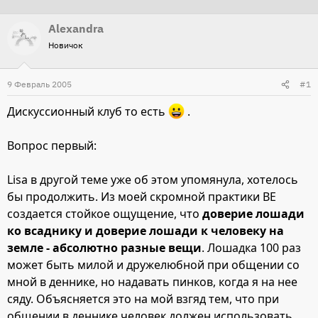
т
т
Alexandra
о
а
Новичок
р
н
т
а
9 Февраль 2005
е
ч
#1
м
а
Дискуссионный клуб то есть
.
ы
л
а
Вопрос первый:
Lisa в другой теме уже об этом упомянула, хотелось
бы продолжить. Из моей скромной практики ВЕ
создается стойкое ощущение, что
доверие лошади
ко всаднику и доверие лошади к человеку на
земле - абсолютно разные вещи
. Лошадка 100 раз
может быть милой и дружелюбной при общении со
мной в деннике, но надавать пинков, когда я на нее
сяду. Объясняется это на мой взгяд тем, что при
общении в деннике человек должен использовать