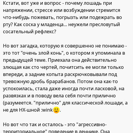
Кстати, вот уже и вопрос - почему лошадь при
напряжении, стрессе или возбуждении стремится
что-нибудь пожевать, погрызть или подежрать во
рту? Как соска у младенца... неужели пресловутый
сосательный рефлекс?
Но вот загадка, которую я совершенно не понимаю -
это тот "очень злой конь", о котором я упоминала в
предыдущей теме. Приехала она действительно
злющая как сто чертей, почитсить ее могли только
впереди, а задние копыта раскрючковывали под
тревожную дробь брарабанов. Потом она как-то
успокоилась, стала даже иногда почти ласковой, на
развязках и в поводу вела себя почти прилично
(разумеется. "прилично" для классической лошади, а
не для НХ-шной :wink
.
Но вот что так и осталось - это "агрессивно-
территориальное" поведение в деннике. Она