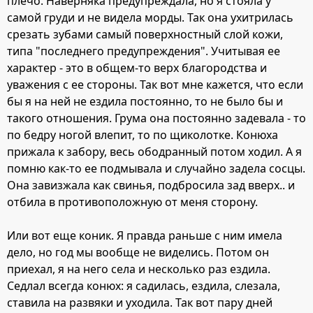
плечо. Наверняка предупреждала, но я стояла у
самой груди и не видела морды. Так она ухитрилась
срезать зубами самый поверхностный слой кожи,
типа "последнего предупреждения". Учитывая ее
характер - это в общем-то верх благородства и
уважения с ее стороны. Так вот мне кажется, что если
бы я на ней не ездила постоянно, то не было бы и
такого отношения. Грума она постоянно задевала - то
по бедру ногой влепит, то по щиколотке. Конюха
прижала к забору, весь ободранный потом ходил. А я
помню как-то ее подмывала и случайно задела сосцы.
Она завизжала как свинья, подбросила зад вверх.. и
отбила в противоположную от меня сторону.
Или вот еще коник. Я правда раньше с ним имела
дело, но год мы вообще не виделись. Потом он
приехал, я на него села и несколько раз ездила.
Седлал всегда конюх: я садилась, ездила, слезала,
ставила на развяки и уходила. Так вот пару дней