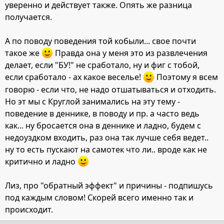
уверенно и действует также. Опять же разница
получается.
А по поводу поведения той кобыли... свое почти
такое же
Правда она у меня это из развлечения
делает, если "БУ!" не сработало, ну и фиг с тобой,
если сработало - ах какое веселье!
Поэтому я всем
говорю - если что, не надо отшатываться и отходить.
Но эт мы с Круглой занимались на эту тему -
поведение в деннике, в поводу и пр. а часто ведь
как... ну бросается она в деннике и ладно, будем с
недоуздком входить, раз она так лучше себя ведет..
ну то есть пускают на самотек что ли.. вроде как не
критично и ладно
Лиз, про "обратный эффект" и причины - подпишусь
под каждым словом! Скорей всего именно так и
происходит.