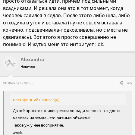
просто отказаться идти, причем под сильными
всадниками. И решала она это в тот момент, когда
человек садился в седло. После этого либо шла, либо
отходила в угол и вставала (ну не совсем вставала
конечно, подсвечивала-подкозливала, но с места не
сдвигалась). Вот этого я просто совершенно не
понимаю! И жутко меня это интригует :lol:.
Alexandra
Новичок
10 Февраль 2005
#5
посторонний написал(а):
Да всё просто: с точки зрения лошади человек в седле и
человек на земле - это
разные
объекты!
Такое уж у нее восприятие.
:wink: