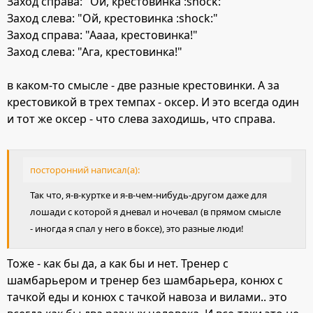
Заход справа: "Ой, крестовинка :shock:"
Заход слева: "Ой, крестовинка :shock:"
Заход справа: "Аааа, крестовинка!"
Заход слева: "Ага, крестовинка!"
в каком-то смысле - две разные крестовинки. А за
крестовикой в трех темпах - оксер. И это всегда один
и тот же оксер - что слева заходишь, что справа.
посторонний написал(а):
Так что, я-в-куртке и я-в-чем-нибудь-другом даже для
лошади с которой я дневал и ночевал (в прямом смысле
- иногда я спал у него в боксе), это разные люди!
Тоже - как бы да, а как бы и нет. Тренер с
шамбарьером и тренер без шамбарьера, конюх с
тачкой еды и конюх с тачкой навоза и вилами.. это