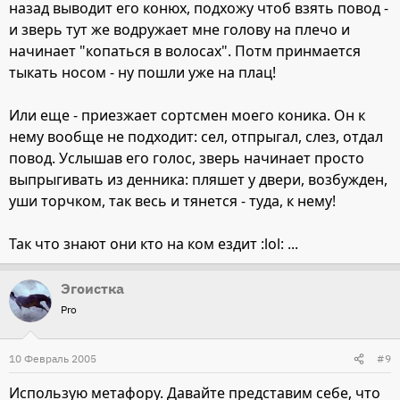
назад выводит его конюх, подхожу чтоб взять повод -
и зверь тут же водружает мне голову на плечо и
начинает "копаться в волосах". Потм принмается
тыкать носом - ну пошли уже на плац!
Или еще - приезжает сортсмен моего коника. Он к
нему вообще не подходит: сел, отпрыгал, слез, отдал
повод. Услышав его голос, зверь начинает просто
выпрыгивать из денника: пляшет у двери, возбужден,
уши торчком, так весь и тянется - туда, к нему!
Так что знают они кто на ком ездит :lol: ...
Эгоистка
Pro
10 Февраль 2005
#9
Использую метафору. Давайте представим себе, что