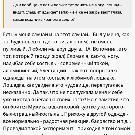
Да и вообще - я вот и логики тут понять не могу.. лошадь
видит, слышит, вдыхает запах - ей же не закрывают глаза,
сажая всадника краном в седло?
Есть у меня случай и на этот случай... Был у меня, как-
то, буденовец (я где-то писал о нем), не очень
пугливый. Любили мы друг друга... (А! Вспомнил, это
тот, который гвозди жрал) Сломал я, как-то, ногу,
надыбал себе костыль - современный такой,
алюминиевый, блестящий... Так вот, попрыгал я
однажды, на этом костыле к любимой лошадке.
Лошадка, как увидела это чудовище, перепугалась
несказанно. Да так, что не подпускала меня к себе
уже и когда я бегал на своих ногах! Но я заметил, что
он боится Мужика-в-джинсовой-куртке-у-которого-
был-страшный-костыль... Прихожу в другой одежде -
всё нормально - радостная реакция, баловство и т.д...
Проводил такой эксперимент - приходил в той самой