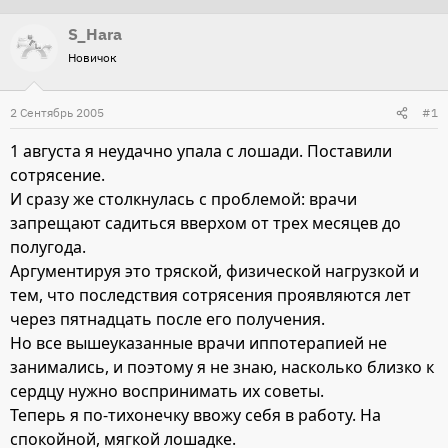
т
т
S_Hara
о
а
Новичок
р
н
т
а
2 Сентябрь 2005
#1
е
ч
м
а
1 августа я неудачно упала с лошади. Поставили
ы
л
сотрясение.
а
И сразу же столкнулась с проблемой: врачи
запрещают садиться вверхом от трех месяцев до
полугода.
Аргументируя это тряской, физической нагрузкой и
тем, что последствия сотрясения проявляются лет
через пятнадцать после его получения.
Но все вышеуказанные врачи иппотерапией не
занимались, и поэтому я не знаю, насколько близко к
сердцу нужно воспринимать их советы.
Теперь я по-тихонечку ввожу себя в работу. На
спокойной, мягкой лошадке.