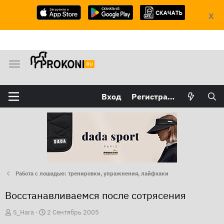
X
М
е
н
Вход
Регистрация
ю
Работа с лошадью: тренировки, упражнения, лайфхаки
Восстанавливаемся после сотрясения
А
Д
S_Hara
2 Сентябрь 2005
в
а