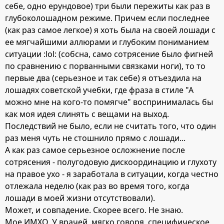
себе, одно ерундовое) три были пережиты как раз в
глубоколошадном режиме. Причем если последнее
(как раз самое легкое) я хоть была на своей лошади с
ее мягчайшими аллюрами и глубоким пониманием
ситуации :lol: (собсна, само сотрясение было фигней
по сравнению с порванными связками ноги), то то
первые два (серьезное и так себе) я отъездила на
лошадях советской учебки, где фраза в стиле "А
можно мне на кого-то помягче" воспринималась бы
как моя идея слинять с вещами на выход.
Последствий не было, если не считать того, что один
раз меня чуть не стошнило прямо с лошади...
А как раз самое серьезное осложнение после
сотрясения - полугодовую дискоординацию и глухоту
на правое ухо - я заработала в ситуации, когда честно
отлежала неделю (как раз во время того, когда
лошади в моей жизни отсутствовали).
Может, и совпадение. Скорее всего. Не знаю.
Мое ИМХО. У врачей, мягко говоря, специфическое