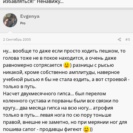
избавляться!" Ненавижу...
Evgenya
Pro
2 Сентябрь 2005
#5
ну... вообще то даже если просто ходить пешком, то
голова тоже не в покое находится, а очень даже
равномерно сотрясается
) разницы с рысью
никакой, кроме собственно амплитуды, наверное
учебной рысью я бы не стала ездить, а вот строевой -
только в путь.
Насчет двухмесячного гипса... был перелом
коленного сустава и порваны были все связки по
кругу... два месяца гипса на всю ногу... атрофия
только в путь... левая нога по сю пору тоньше
правой, внешне не заметно, но при мерянии ног для
пошива сапог - продавцы фигеют
))