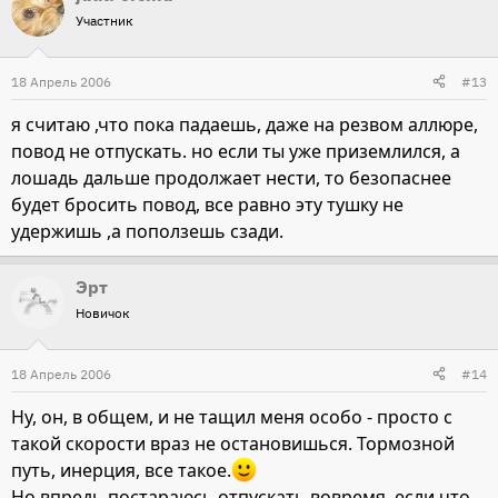
Участник
18 Апрель 2006
#13
я считаю ,что пока падаешь, даже на резвом аллюре,
повод не отпускать. но если ты уже приземлился, а
лошадь дальше продолжает нести, то безопаснее
будет бросить повод, все равно эту тушку не
удержишь ,а поползешь сзади.
Эрт
Новичок
18 Апрель 2006
#14
Ну, он, в общем, и не тащил меня особо - просто с
такой скорости враз не остановишься. Тормозной
путь, инерция, все такое.
Но впредь постараюсь отпускать вовремя, если что.