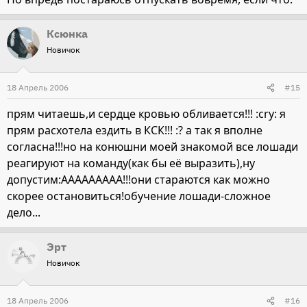
Ксюнка
Новичок
18 Апрель 2006
#15
прям читаешь,и сердце кровью обливается!!! :cry: я
прям расхотела ездить в КСК!!! :? а так я вполне
согласна!!!но на конюшни моей знакомой все лошади
реагируют на команду(как бы её выразить),ну
допустим:ААААААААА!!!они стараются как можно
скорее остановиться!обучение лошади-сложное
дело...
Эрт
Новичок
18 Апрель 2006
#16