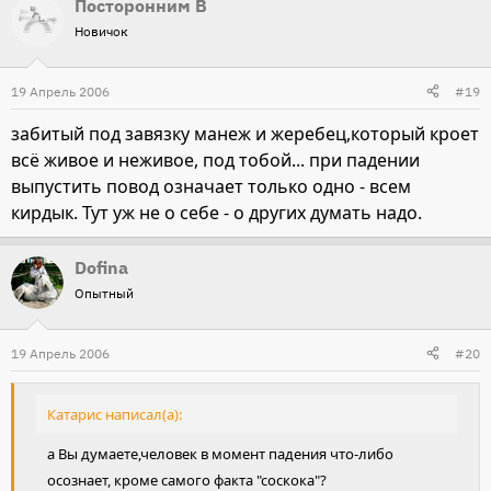
Посторонним В
Новичок
19 Апрель 2006
#19
забитый под завязку манеж и жеребец,который кроет
всё живое и неживое, под тобой... при падении
выпустить повод означает только одно - всем
кирдык. Тут уж не о себе - о других думать надо.
Dofina
Опытный
19 Апрель 2006
#20
Катарис написал(а):
а Вы думаете,человек в момент падения что-либо
осознает, кроме самого факта "соскока"?