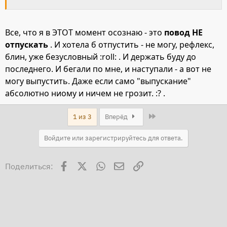
Все, что я в ЭТОТ момент осознаю - это
повод НЕ
отпускать
. И хотела б отпустить - не могу, рефлекс,
блин, уже безусловный :roll: . И держать буду до
последнего. И бегали по мне, и наступали - а вот не
могу выпустить. Даже если само "выпускание"
абсолютно ниому и ничем не грозит. :? .
Last
1 из 3
Вперёд
Войдите или зарегистрируйтесь для ответа.
Facebook
X
WhatsApp
Электронная почта
Ссылка
Поделиться: