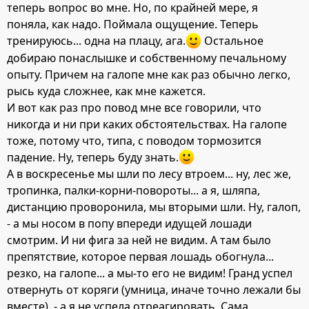
теперь вопрос во мне. Но, по крайней мере, я
поняла, как надо. Поймала ощущение. Теперь
тренируюсь... одна на плацу, ага.
Остальное
добираю понаслышке и собственному печальному
опыту. Причем на галопе мне как раз обычно легко,
рысь куда сложнее, как мне кажется.
И вот как раз про повод мне все говорили, что
никогда и ни при каких обстоятельствах. На галопе
тоже, потому что, типа, с поводом тормозится
падение. Ну, теперь буду знать.
А в воскресенье мы шли по лесу втроем... ну, лес же,
тропинка, палки-корни-повороты... а я, шляпа,
дистанцию проворонила, мы вторыми шли. Ну, галоп,
- а мы носом в попу впереди идущей лошади
смотрим. И ни фига за ней не видим. А там было
препятствие, которое первая лошадь обогнула...
резко, на галопе... а мы-то его не видим! Гранд успел
отвернуть от коряги (умница, иначе точно лежали бы
вместе), - а я не успела отреагировать. Сама