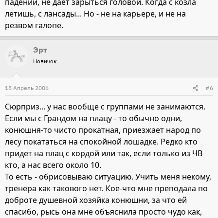
падении, не дает зарыться головой. Когда с козла
летишь, с лансады... Но - не на карьере, и не на
резвом галопе.
Эрт
Новичок
18 Апрель 2006
#6
Сюрприз... у нас вообще с группами не занимаются.
Если мы с Грандом на плацу - то обычно одни,
конюшня-то чисто прокатная, приезжает народ по
лесу покататься на спокойной лошадке. Редко кто
придет на плац с кордой или так, если только из ЧВ
кто, а нас всего около 10.
То есть - обрисовываю ситуацию. Учить меня некому,
тренера как такового нет. Кое-что мне преподала по
доброте душевной хозяйка конюшни, за что ей
спасибо, рысь она мне объяснила просто чудо как,