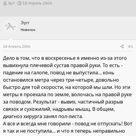
А
Д
Эрт
18 Апрель 2006
в
а
т
т
Эрт
о
а
Новичок
р
н
т
а
18 Апрель 2006
е
ч
#1
м
а
Дело в том, что в воскресенье я именно из-за этого
ы
л
вывихнула плечевой сустав правой руки. То есть -
а
падение на галопе, повод не выпустила... конь
остановился метра через три-четыре, довольно
быстро для той скорости, на которой мы шли. Но эти
метры я проехала по земле, волочась на правой руке
за поводом. Результат - вывих, частичный разрыв
связок и сухожилий, надрывы мышц. В общем,
диагноз хирурга занял пол-листа.
А все и всегда мне говорили - повод не отпускать! Вот
я так и не поступила... и что я теперь неправильно