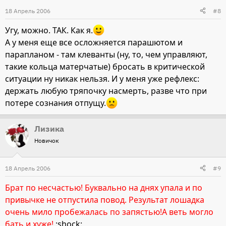
18 Апрель 2006
#8
Угу, можно. ТАК. Как я.
А у меня еще все осложняется парашютом и
парапланом - там клеванты (ну, то, чем управляют,
такие кольца матерчатые) бросать в критической
ситуации ну никак нельзя. И у меня уже рефлекс:
держать любую тряпочку насмерть, разве что при
потере сознания отпущу.
Лизика
Новичок
18 Апрель 2006
#9
Брат по несчастью! Буквально на днях упала и по
привычке не отпустила повод. Результат лошадка
очень мило пробежалась по запястью!А веть могло
бать и хуже!
:shock: