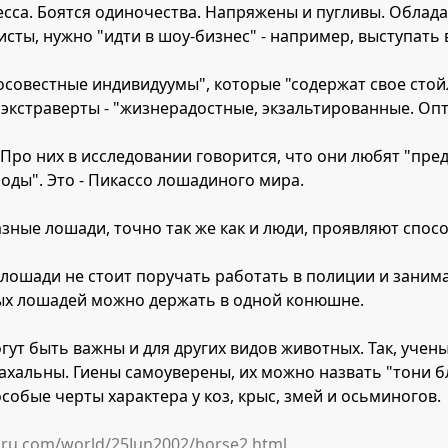
есса. Боятся одиночества. Напряжены и пугливы. Облад
сты, нужно "идти в шоу-бизнес" - например, выступать 
совестные индивидуумы", которые "содержат свое стойл
ь экстраверты - "жизнерадостные, экзальтированные. Оп
Про них в исследовании говорится, что они любят "пр
оды". Это - Пикассо лошадиного мира.
азные лошади, точно так же как и люди, проявляют спос
лошади не стоит поручать работать в полиции и заним
х лошадей можно держать в одной конюшне.
ут быть важны и для других видов животных. Так, учен
нахальны. Гиены самоуверены, их можно назвать "тони 
собые черты характера у коз, крыс, змей и осьминогов.
ru.com/world/25Jun2002/horse2.html