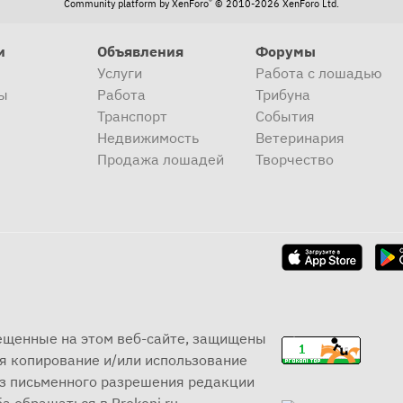
®
Community platform by XenForo
© 2010-2026 XenForo Ltd.
и
Объявления
Форумы
Услуги
Работа с лошадью
ы
Работа
Трибуна
Транспорт
События
Недвижимость
Ветеринария
Продажа лошадей
Творчество
мещенные на этом веб-сайте, защищены
я копирование и/или использование
ез письменного разрешения редакции