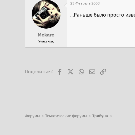
23 Февраль 2003
...Раньше было просто изве
Mekare
Участник
Facebook
X
WhatsApp
Электронная поч
Ссылка
Поделиться:
Форумы
Тематические форумы
Трибуна