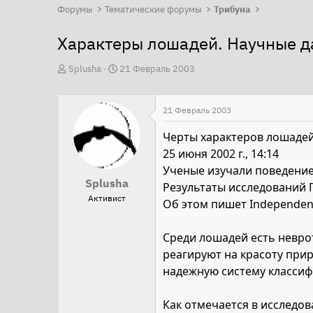
Форумы
Тематические форумы
Трибуна
Характеры лошадей. Научные д
А
Д
Splusha
21 Февраль 2003
в
а
т
т
21 Февраль 2003
о
а
р
н
Черты характеров лошадей
т
а
25 июня 2002 г., 14:14
е
ч
Ученые изучали поведение
Splusha
м
а
Результаты исследований По
Активист
ы
л
Об этом пишет Independent
а
Среди лошадей есть невро
реагируют на красоту прир
надежную систему классиф
Как отмечается в исследо