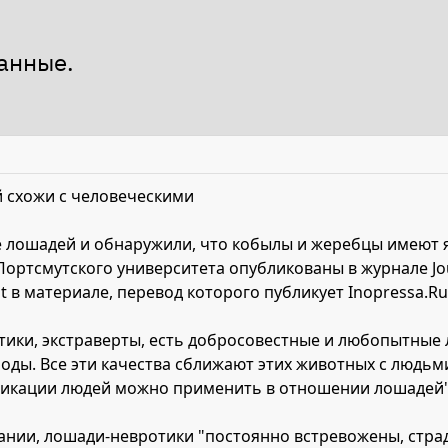
анные.
 схожи с человеческими
 лошадей и обнаружили, что кобылы и жеребцы имеют я
ртсмутского университета опубликованы в журнале Journa
 в материале, перевод которого публикует Inopressa.Ru
тики, экстраверты, есть добросовестные и любопытные 
оды. Все эти качества сближают этих животных с людьм
икации людей можно применить в отношении лошадей",
вании, лошади-невротики "постоянно встревожены, стра