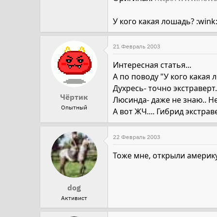
У кого какая лошадь? :wink
21 Февраль 2003
Интересная статья...
А по поводу "У кого какая л
Духресь- точно экстраверт
Чёртик
Люсинда- даже не знаю.. Н
Опытный
А вот ЖЧ.... Гибрид экстр
22 Февраль 2003
Тоже мне, открыли америку
dog
Активист