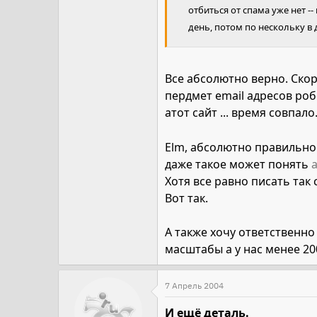
отбиться от спама уже нет -
день, потом по нескольку в де
Все абсолютно верно. Ско
пердмет email адресов ро
атот сайт ... время совпа
Elm, абсолютно правильно
даже такое может понять
Хотя все равно писать так
Вот так.
А также хочу ответственно
масштабы а у нас менее 200
7 Апрель 2004
И ещё деталь.