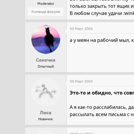
Moderator
только закрыть тот ящик и 
Команда форума
В любом случае удачи :wink
30 Март 2004
а у меян на рабочий мыл, к
Санечка
Опытный
30 Март 2004
Это-то и обидно, что сов
А я как-то расслабилась, д
Лиса
рассылать всем письма с н
Новичок
30 Март 2004