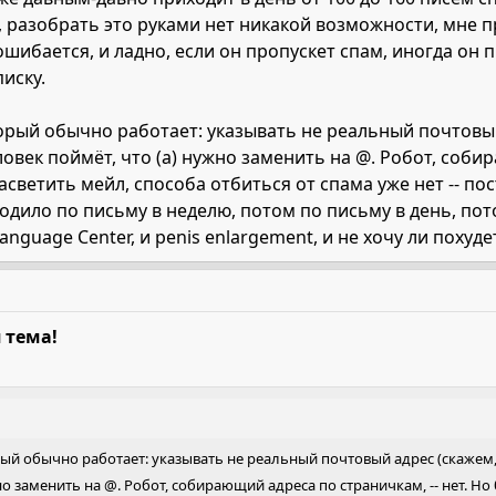
, разобрать это руками нет никакой возможности, мне 
ошибается, и ладно, если он пропускет спам, иногда он
иску.
торый обычно работает: указывать не реальный почтовы
Человек поймёт, что (a) нужно заменить на @. Робот, соби
засветить мейл, способа отбиться от спама уже нет -- п
дило по письму в неделю, потом по письму в день, пото
nguage Center, и penis enlargement, и не хочу ли похудеть 
 тема!
рый обычно работает: указывать не реальный почтовый адрес (скажем
но заменить на @. Робот, собирающий адреса по страничкам, -- нет. Но 