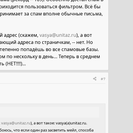
приходится пользоваться фильтром. Всё бы
 принимает за спам вполне обычные письма,
й адрес (скажем,
vasya@unitaz.ru
), а вот
рающий адреса по страничкам, -- нет. Но
остепенно попадёшь во все спамовые базы.
м по нескольку в день... Теперь в среднем
(НЕТ!!!!)...
#7
,
vasya@unitaz.ru
), а вот такое: vasya(a)unitaz.ru.
боюсь, что если один раз засветить мейл, способа