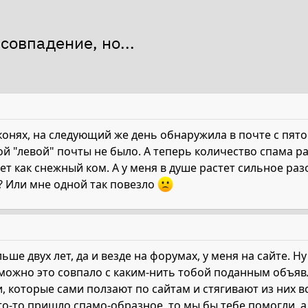
 совпадение, но...
онях, на следующий же день обнаружила в почте с пято
й "левой" почты не было. А теперь количество спама ра
ет как снежный ком. А у меня в душе растет сильное ра
о? Или мне одной так повезло
ьше двух лет, да и везде на форумах, у меня на сайте. Н
зможно это совпало с каким-нить тобой поданным объяв
, которые сами ползают по сайтам и стягивают из них вс
то-то пришло спамо-образное, то мы бы тебе помогли, а т