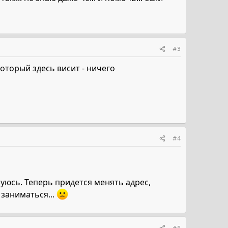
#3
который здесь висит - ничего
#4
зуюсь. Теперь придется менять адрес,
 заниматься...
#5