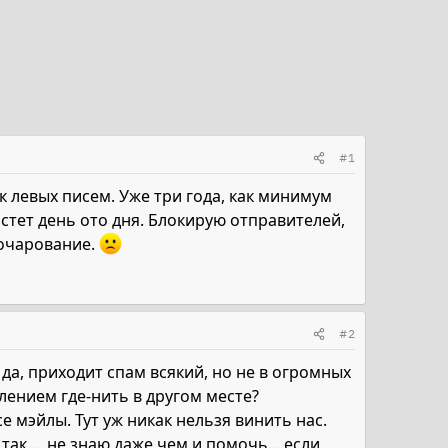
#1
к левых писем. Уже три года, как минимум
стет день ото дня. Блокирую отправителей,
зочарование.
#2
у да, приходит спам всякий, но не в огромных
лением где-нить в другом месте?
е мэйлы. Тут уж никак нельзя винить нас.
ак.... не знаю даже чем и помочь... если