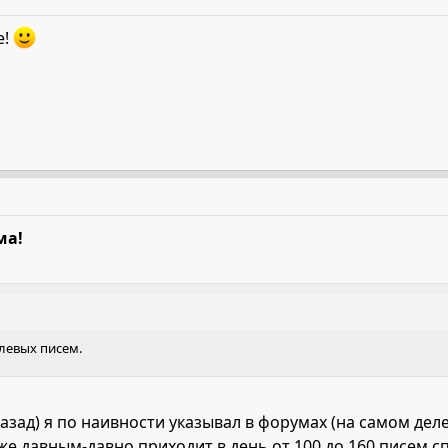
е!
ма!
 левых писем.
азад) я по наивности указывал в форумах (на самом деле
же давным-давно приходит в день от 100 до 160 писем сп