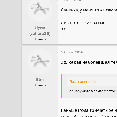
Санечка, у меня тоже само
Лиса, это не из-за нас…
Луна
:roll:
(sahara15)
Новичок
6 Апрель 2004
Эх, какая наболевшая те
Elm
Лиса написал(а):
Новичок
обнаружила в почте с пяток
Раньше (года три-четыре н
спасло) свой мейл. И мне у