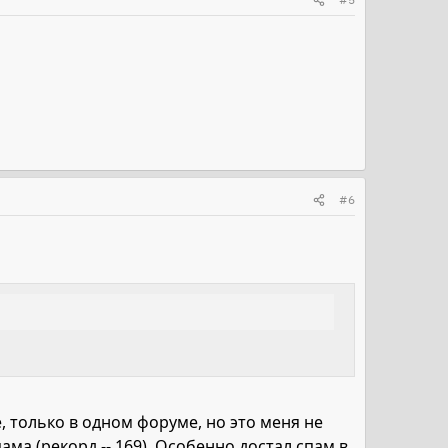
#6
, только в одном форуме, но это меня не
ама (рекорд -- 169). Особенно достал спам в