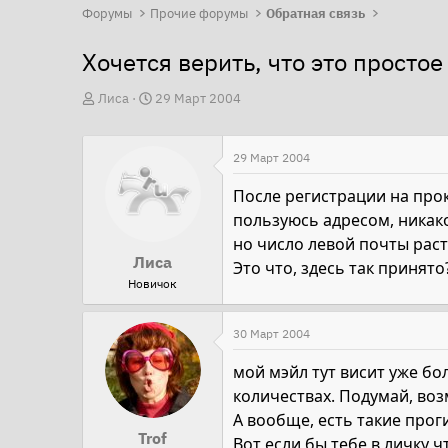
Форумы
Прочие форумы
Обратная связь
Хочется верить, что это простое
А
Д
Лиса
29 Март 2004
в
а
т
т
29 Март 2004
о
а
р
н
После регистрации на прок
т
а
пользуюсь адресом, никако
е
ч
но число левой почты раст
Лиса
м
а
Это что, здесь так принят
Новичок
ы
л
а
30 Март 2004
мой мэйл тут висит уже бол
количествах. Подумай, во
А вообще, есть такие проги
Trof
Вот если бы тебе в личку ч