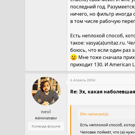
последний год. Разумеется
ничего, но фильтр иногда 
в том числе рабочую переп
Есть неплохой способ, ко
такое: vasya(a)unitaz.ru. 
боюсь, что если один раз 
Мне тоже сначала прихо
приходит 130. И American La
6 Апрель 2004
Re: Эх, какая наболевшая
nevi
Elm написал(а):
Administrator
Есть неплохой способ, кото
Команда форума
Человек поймёт, что (a) нуж