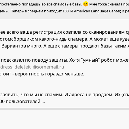
- постепенно попадёшь во все спамовые базы.
Мне тоже сначала при
нь... Теперь в среднем приходит 130. И American Language Center, и peni
рее всего ваша регистрация совпала со сканированием 
ботомсборщиком какого-нидь спамера. А может еще куда
ло. Вариантов много. А еще спамеры продают базы таки
 подсказал по поводу защиты. Хотя "умный" робот може
adress_deleteit_@somemail.ru
 стоит - вероятность гораздо меньше.
 заявить, что мы не спамим. И адреса не продаем. Их 
0 пользователей ...