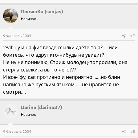
ПоняшКа (sonjas)
Новичок
9 Февраль 2004
#7
:evil: ну и на фиг везде ссылки даёте-то а?.....или
боитесь, что вдруг кто-нибудь не увидит?
Не ну не понимаю, Стриж молодец-попросили, она
стёрла ссылки, а вы то чего???
И все-"фу, как противно и неприятно".....но блин
написано же русским языком,.....не нравится-не
смотри....
Darina (darina37)
Новичок
9 Февраль 2004
#8