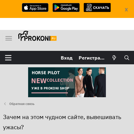
X
М
е
н
Вход
Регистрация
ю
Обратная связь
Зачем на этом чудном сайте, вывешивать
ужасы?