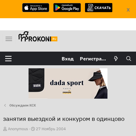
X
М
е
н
Вход
Регистрация
ю
Обсуждаем КСК
занятия выездкой и конкуром в одинцово
А
Д
Anonymous
27 Ноябрь 2004
в
а