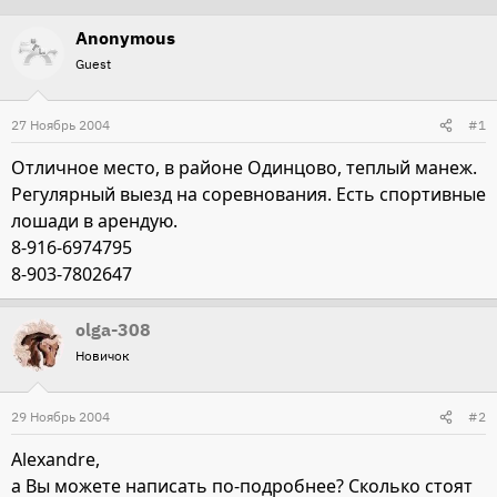
т
т
Anonymous
о
а
Guest
р
н
т
а
27 Ноябрь 2004
#1
е
ч
м
а
Отличное место, в районе Одинцово, теплый манеж.
ы
л
Регулярный выезд на соревнования. Есть спортивные
а
лошади в арендую.
8-916-6974795
8-903-7802647
olga-308
Новичок
29 Ноябрь 2004
#2
Alexandre,
а Вы можете написать по-подробнее? Сколько стоят