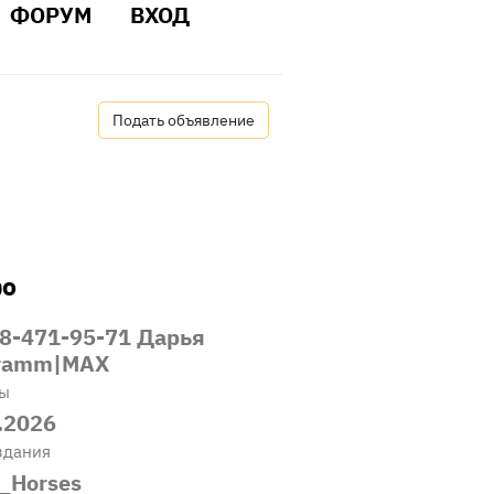
ФОРУМ
ВХОД
Подать объявление
о
8-471-95-71 Дарья
gramm|MAX
ты
.2026
здания
_Horses