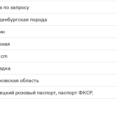
а по запросу
денбургская порода
ин
оная
 cm
здка
ковская область
ецкий розовый паспорт, паспорт ФКСР.