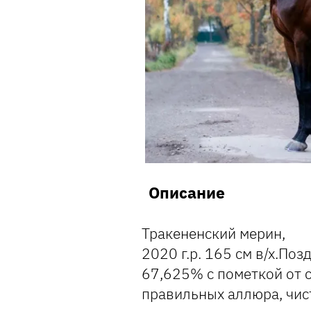
Описание
Тракененский мерин,
2020 г.р. 165 см в/х.По
67,625% с пометкой от с
правильных аллюра, чис