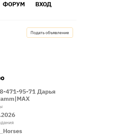
ФОРУМ
ВХОД
Подать объявление
о
8-471-95-71 Дарья
gramm|MAX
ты
.2026
здания
_Horses