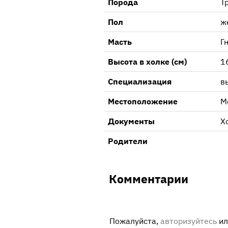
Порода
Т
Пол
ж
Масть
Г
Высота в холке (см)
1
Специализация
в
Местоположение
М
Документы
Х
Родители
Комментарии
Пожалуйста,
авторизуйтесь
и