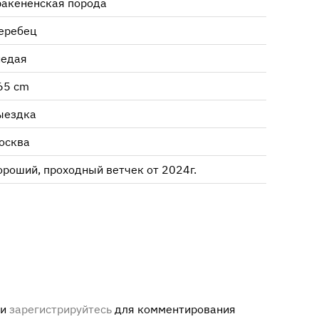
ракененская порода
еребец
недая
65 cm
ыездка
осква
ороший, проходный ветчек от 2024г.
ли
зарегистрируйтесь
для комментирования