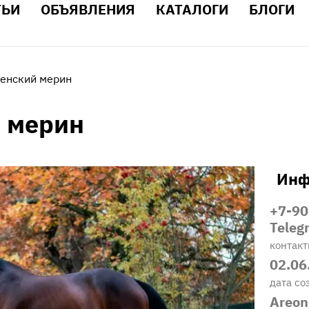
ТЬИ
ОБЪЯВЛЕНИЯ
КАТАЛОГИ
БЛОГИ
енский мерин
 мерин
Инф
+7-90
Tele
контак
02.06
дата со
Areon