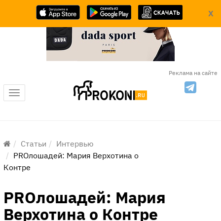
X
Реклама на сайте
Меню
Статьи
Интервью
​PROлошадей: Мария Верхотина о
Контре
​PROлошадей: Мария
Верхотина о Контре