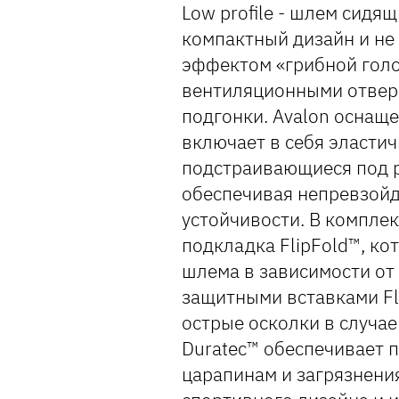
Low profile - шлем сидя
компактный дизайн и не
эффектом «грибной голо
вентиляционными отвер
подгонки. Avalon оснаще
включает в себя эласти
подстраивающиеся под р
обеспечивая непревзой
устойчивости. В компле
подкладка FlipFold™, к
шлема в зависимости о
защитными вставками Fl
острые осколки в случа
Duratec™ обеспечивает 
царапинам и загрязнени