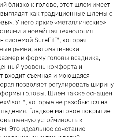
щий близко к голове, этот шлем имеет
 выглядят как традиционные шлемы с
вы». У него яркие «металлические»
стиями и новейшая технология
н системой SureFit™, которая
чные ремни, автоматически
азмер и форму головы всадника,
денный уровень комфорта и
кт входит съемная и моющаяся
оторая позволяет регулировать ширину
т формы головы. Шлем также оснащен
exVisor™, которые не разобьются на
е падения. Гладкое матовое покрытие
повышенную устойчивость к
ям. Это идеальное сочетание