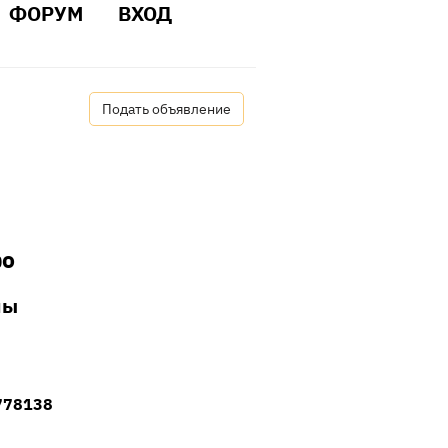
ФОРУМ
ВХОД
Подать объявление
о
мы
778138