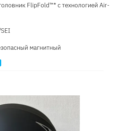
ловник FlipFold™* с технологией Air-
/SEI
езопасный магнитный