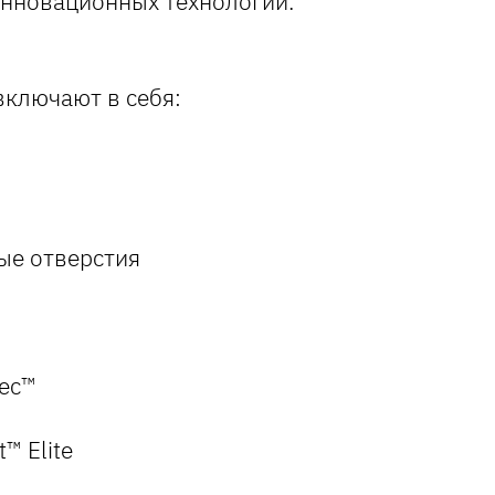
инновационных технологий.
ключают в себя:
ые отверстия
ec™
™ Elite