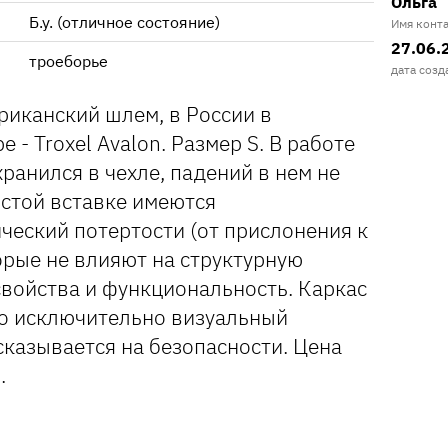
Ольга
Б.у. (отличное состояние)
Имя конт
27.06.
троеборье
дата созд
иканский шлем, в России в
- Troxel Avalon. Размер S. В работе
ранился в чехле, падений в нем не
истой вставке имеются
ческий потертости (от прислонения к
орые не влияют на структурную
свойства и функциональность. Каркас
о исключительно визуальный
сказывается на безопасности. Цена
.