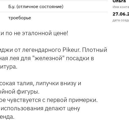
Ольга
Б.у. (отличное состояние)
Имя конт
27.06.
троеборье
дата созд
и по не эталонной цене!
джи от легендарного Pikeur. Плотный
ная лея для "железной" посадки в
итура.
сокая талия, липучки внизу и
ойной фигуры.
рое чувствуется с первой примерки.
 использования делают цену
енда.