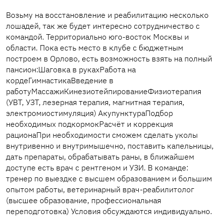
Возьму на восстановление и реабилитацию несколько
лошадей, так же будет интересно сотрудничество с
командой. Территориально юго-восток Москвы и
области. Пока есть место в клубе с бюджетным
построем в Орлово, есть возможность взять на полный
пансион:Шаговка в рукахРабота на
кордеГимнастикаВведение в
работуМассажиКинезиотейпированиеФизиотерапия
(УВТ, УЗТ, лезерная терапия, магнитная терапия,
электромиостимуляция) АкупунктураПодбор
необходимых подкормокРасчëт и коррекция
рационаПри необходимости сможем сделать уколы
внутривенно и внутримышечно, поставить капельницы,
дать препараты, обрабатывать раны, в ближайшем
доступе есть врач с рентгеном и УЗИ. В команде:
тренер по выездке с высшем образованием и большим
опытом работы, ветеринарный врач-реабилитолог
(высшее образование, профессиональная
переподготовка) Условия обсуждаются индивидуально.