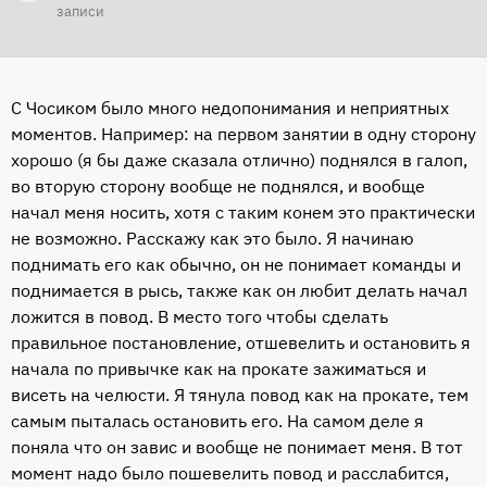
а
записи
т
а
н
С Чосиком было много недопонимания и неприятных
а
моментов. Например: на первом занятии в одну сторону
ч
хорошо (я бы даже сказала отлично) поднялся в галоп,
а
во вторую сторону вообще не поднялся, и вообще
л
начал меня носить, хотя с таким конем это практически
а
не возможно. Расскажу как это было. Я начинаю
поднимать его как обычно, он не понимает команды и
поднимается в рысь, также как он любит делать начал
ложится в повод. В место того чтобы сделать
правильное постановление, отшевелить и остановить я
начала по привычке как на прокате зажиматься и
висеть на челюсти. Я тянула повод как на прокате, тем
самым пыталась остановить его. На самом деле я
поняла что он завис и вообще не понимает меня. В тот
момент надо было пошевелить повод и расслабится,