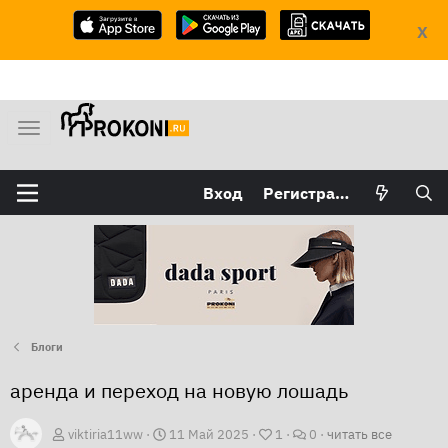
X
М
е
н
Вход
Регистрация
ю
Блоги
аренда и переход на новую лошадь
Д
viktiria11ww
11 Май 2025
1
0
читать все