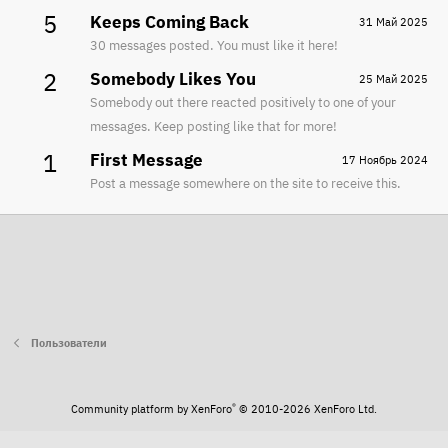
5
Keeps Coming Back
31 Май 2025
30 messages posted. You must like it here!
2
Somebody Likes You
25 Май 2025
Somebody out there reacted positively to one of your
messages. Keep posting like that for more!
1
First Message
17 Ноябрь 2024
Post a message somewhere on the site to receive this.
Пользователи
®
Community platform by XenForo
© 2010-2026 XenForo Ltd.