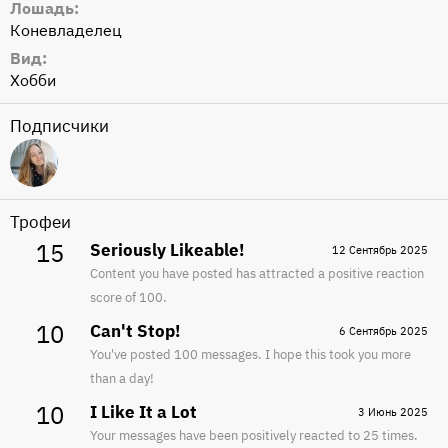
Лошадь
Коневладелец
Вид
Хобби
Подписчики
Трофеи
15
Seriously Likeable!
12 Сентябрь 2025
Content you have posted has attracted a positive reaction
score of 100.
10
Can't Stop!
6 Сентябрь 2025
You've posted 100 messages. I hope this took you more
than a day!
10
I Like It a Lot
3 Июнь 2025
Your messages have been positively reacted to 25 times.