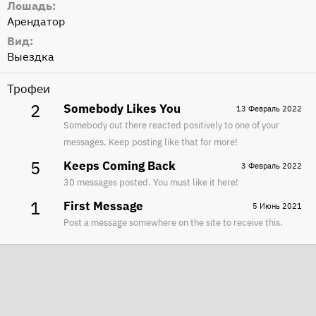
Лошадь
Арендатор
Вид
Выездка
Трофеи
2
Somebody Likes You
13 Февраль 2022
Somebody out there reacted positively to one of your
messages. Keep posting like that for more!
5
Keeps Coming Back
3 Февраль 2022
30 messages posted. You must like it here!
1
First Message
5 Июнь 2021
Post a message somewhere on the site to receive this.