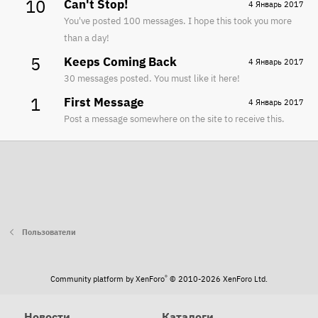
10
Can't Stop!
4 Январь 2017
You've posted 100 messages. I hope this took you more
than a day!
5
Keeps Coming Back
4 Январь 2017
30 messages posted. You must like it here!
1
First Message
4 Январь 2017
Post a message somewhere on the site to receive this.
Пользователи
®
Community platform by XenForo
© 2010-2026 XenForo Ltd.
Новости
Каталоги