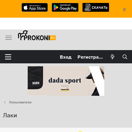
X
М
е
н
Вход
Регистрация
ю
Пользователи
Лаки