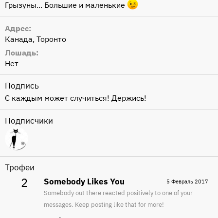
Грызуны... Большие и маленькие
Адрес
Канада, Торонто
Лошадь
Нет
Подпись
С каждым может случиться! Держись!
Подписчики
Трофеи
2
Somebody Likes You
5 Февраль 2017
Somebody out there reacted positively to one of your
messages. Keep posting like that for more!