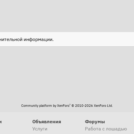
лнительной информации.
®
Community platform by XenForo
© 2010-2026 XenForo Ltd.
и
Объявления
Форумы
Услуги
Работа с лошадью