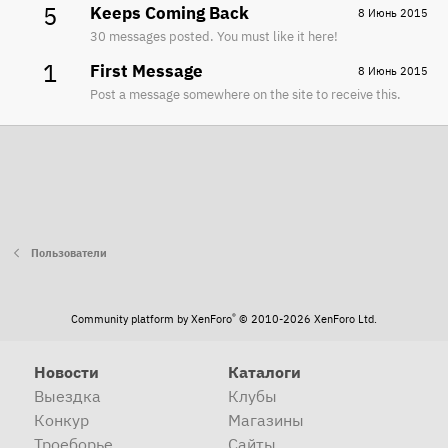
5
Keeps Coming Back
8 Июнь 2015
30 messages posted. You must like it here!
1
First Message
8 Июнь 2015
Post a message somewhere on the site to receive this.
Пользователи
®
Community platform by XenForo
© 2010-2026 XenForo Ltd.
Новости
Каталоги
Выездка
Клубы
Конкур
Магазины
Троеборье
Сайты