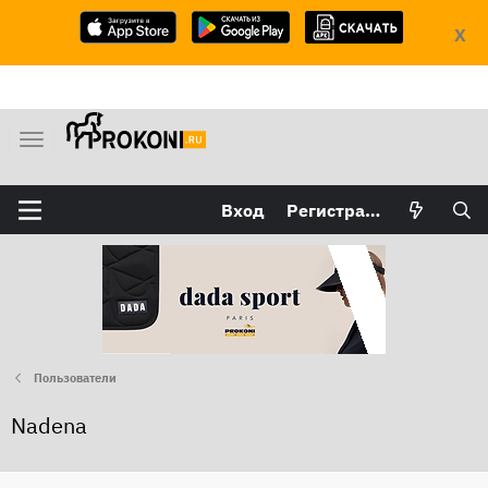
X
М
е
н
Вход
Регистрация
ю
Пользователи
Nadena