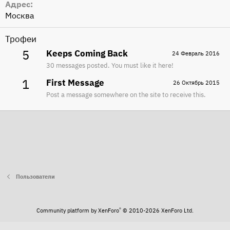
Адрес
Москва
Трофеи
5
Keeps Coming Back
24 Февраль 2016
30 messages posted. You must like it here!
1
First Message
26 Октябрь 2015
Post a message somewhere on the site to receive this.
Пользователи
®
Community platform by XenForo
© 2010-2026 XenForo Ltd.