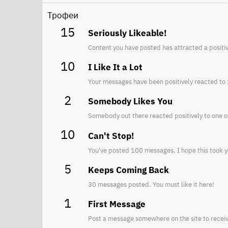
Трофеи
15
Seriously Likeable!
Content you have posted has attracted a positiv
10
I Like It a Lot
Your messages have been positively reacted to 
2
Somebody Likes You
Somebody out there reacted positively to one o
10
Can't Stop!
You've posted 100 messages. I hope this took y
5
Keeps Coming Back
30 messages posted. You must like it here!
1
First Message
Post a message somewhere on the site to receiv