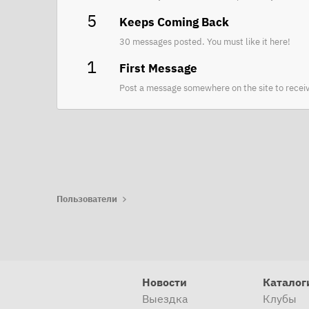
5
Keeps Coming Back
30 messages posted. You must like it here!
1
First Message
Post a message somewhere on the site to receiv
Пользователи
Новости
Каталог
Выездка
Клубы