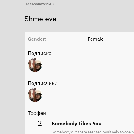
Пользователи
Shmeleva
Gender
Female
Подписка
Подписчики
Трофеи
2
Somebody Likes You
Somebody out there reacted positively to one o