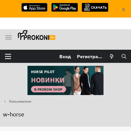
X
М
е
н
Вход
Регистрация
ю
Пользователи
w-horse